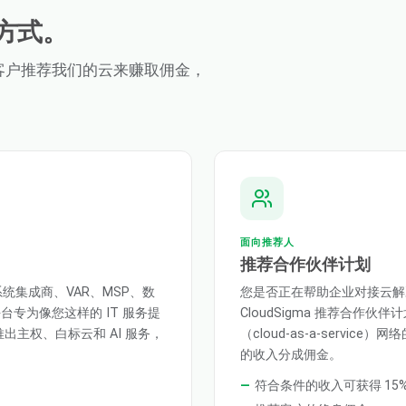
种方式。
客户推荐我们的云来赚取佣金，
面向推荐人
推荐合作伙伴计划
集成商、VAR、MSP、数
您是否正在帮助企业对接云解
平台专为像您这样的 IT 服务提
CloudSigma 推荐合作
出主权、白标云和 AI 服务，
（cloud-as-a-servi
的收入分成佣金。
符合条件的收入可获得 15