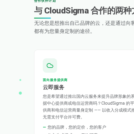
合作伙伴计划
与 CloudSigma 合作的两
无论您是想推出自己品牌的云，还是通过向
都有为您量身定制的途径。
面向服务提供商
云即服务
您是希望通过推出国内云服务来提升品牌形象的系统
据中心提供商或电信运营商吗？CloudSigma 的
供商和电信运营商量身定制 —— 以收入分成模式推
无需支付平台许可费。
您的品牌，您的定价，您的客户