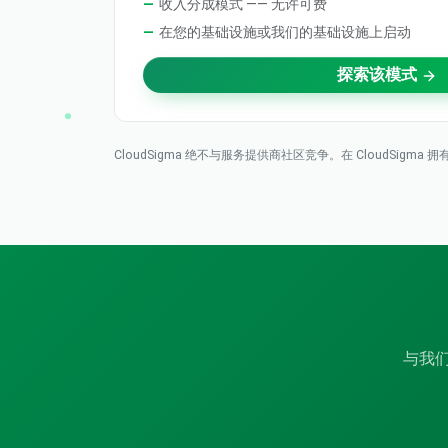
收入分成模式 —— 无许可费
在您的基础设施或我们的基础设施上启动
探索该模式
CloudSigma 绝不与服务提供商社区竞争。在 CloudS
与我们