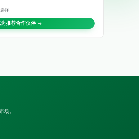
想选择
成为推荐合作伙伴
的市场。