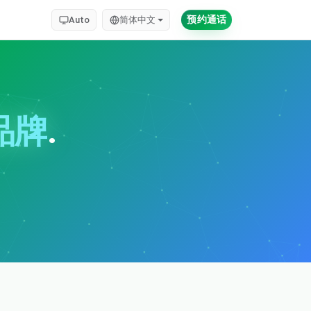
预约通话
Auto
简体中文
品牌
.