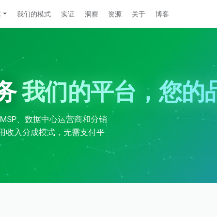
案
我们的模式
实证
洞察
资源
关于
博客
业务
我们的平台，您的
商、MSP、数据中心运营商和分销
 采用收入分成模式，无需支付平