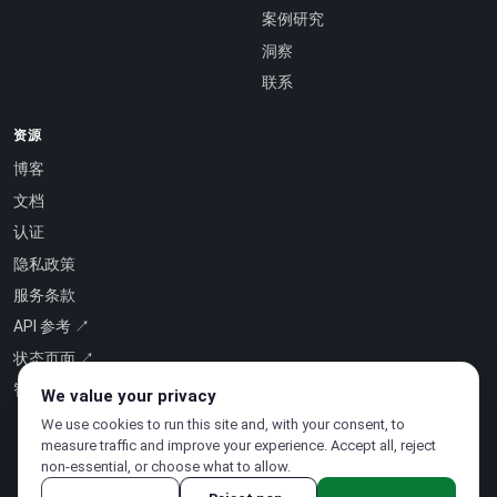
案例研究
洞察
联系
资源
博客
文档
认证
隐私政策
服务条款
API 参考 ↗
状态页面 ↗
智能即服务 ↗
We value your privacy
We use cookies to run this site and, with your consent, to
measure traffic and improve your experience. Accept all, reject
non-essential, or choose what to allow.