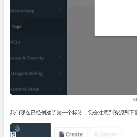
创
我们现在已经创建了第一个标签，您会注意到资源列下显