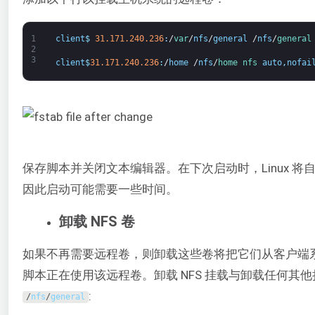
1
client
$
31.171.240.236
:
/
var
/
nfs
/
general
/
nfs
/
general
2
3
client
$
31.171.240.236
:
/
home
/
nfs
/
home 
nfs 
auto
,
nofai
保存脚本并关闭文本编辑器。在下次启动时，Linux 
因此启动可能需要一些时间。
卸载 NFS 卷
如果不再需要远程卷，则卸载这些卷将把它们从客户端
脚本正在使用该远程卷。卸载 NFS 挂载与卸载任何其
:
/
nfs
/
general