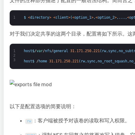
文件的注释部分描述了配置的一般语法结构。简而言之
1
$
<
directory
>
<
client
>
(
<
option_1
>
,
<
option_2
>
,
.
.
.
,
<
op
对于我们决定共享的这两个目录，配置将如下所示。这
1
host
$
/
var
/
nfs
/
general
31.171.250.221
(
rw
,
sync
,
no_subt
2
3
host
$
/
home
31.171.250.221
(
rw
,
sync
,
no_root_squash
,
no
以下是配置选项的简要说明：
：客户端被授予对该卷的读取和写入权限。
rw
：强制 NFS 在回复之前将更改写入磁盘