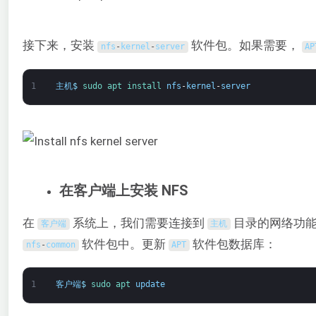
接下来，安装
软件包。如果需要，
nfs
-
kernel
-
server
AP
1
主机
$
sudo 
apt 
install 
nfs
-
kernel
-
server
在客户端上安装 NFS
在
系统上，我们需要连接到
目录的网络功能。
客户端
主机
软件包中。更新
软件包数据库：
nfs
-
common
APT
1
客户端
$
sudo 
apt 
update