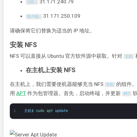
31.171.240.79
主机
:
31.171.250.109
客户端
:
请确保将它们替换为适当的 IP 地址。
安装 NFS
NFS 可以直接从 Ubuntu 官方软件源中获取。针对
主机
在主机上安装 NFS
在主机上，我们需要使机器能够充当 NFS
的组件。
主机
用
APT
作为包管理器。首先，启动终端，并更新
软
APT
1
主机
$
sudo 
apt 
update