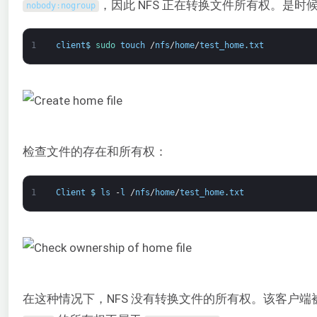
，因此 NFS 正在转换文件所有权。是时候
nobody
:
nogroup
1
client
$
sudo 
touch
/
nfs
/
home
/
test_home
.
txt
检查文件的存在和所有权：
1
Client
$
ls
-
l
/
nfs
/
home
/
test_home
.
txt
在这种情况下，NFS 没有转换文件的所有权。该客户