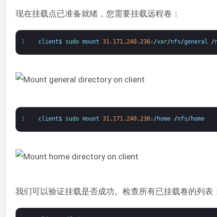
现在挂载点已准备就绪，您需要挂载远程卷：
1
client
$
sudo 
mount
31.171.240.236
:
/
var
/
nfs
/
general
/
1
client
$
sudo 
mount
31.171.240.236
:
/
home
/
nfs
/
home
我们可以验证挂载是否成功。检查所有已挂载卷的列表