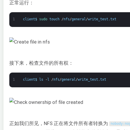
正常运行：
1
client
$
sudo 
touch
/
nfs
/
general
/
write_test
.
txt
接下来，检查文件的所有权：
1
client
$
ls
-
l
/
nfs
/
general
/
write_test
.
txt
正如我们所见，NFS 正在将文件所有者转换为
nobody
:
no