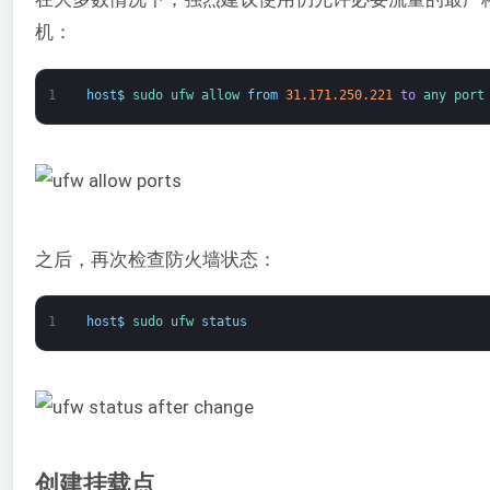
机：
1
host
$
sudo 
ufw 
allow 
from
31.171.250.221
to
any 
port
之后，再次检查防火墙状态：
1
host
$
sudo 
ufw 
status
创建挂载点