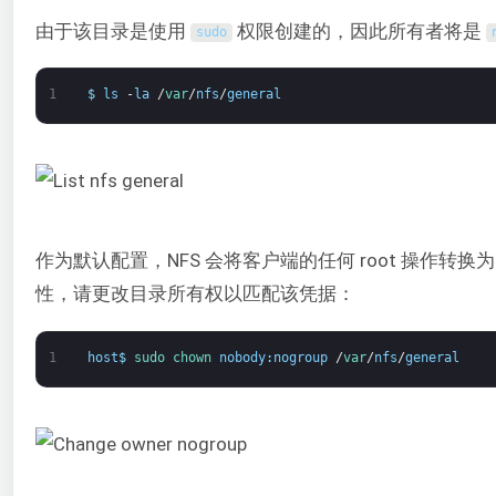
由于该目录是使用
权限创建的，因此所有者将是
sudo
1
$
ls
-
la
/
var
/
nfs
/
general
作为默认配置，NFS 会将客户端的任何 root 操作转换
性，请更改目录所有权以匹配该凭据：
1
host
$
sudo 
chown 
nobody
:
nogroup
/
var
/
nfs
/
general