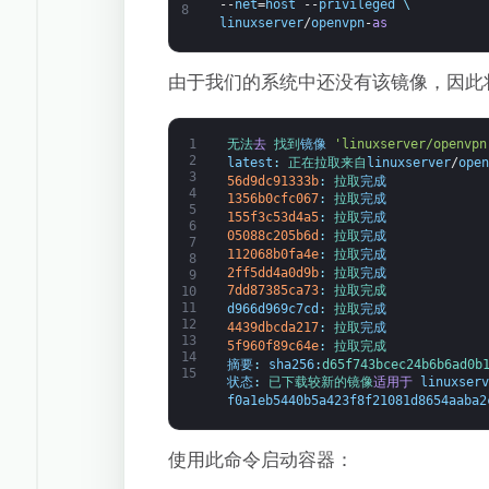
--
net
=
host
--
privileged
\
8
linuxserver
/
openvpn
-
as
由于我们的系统中还没有该镜像，因此
1
无法
去
找到
镜像
'linuxserver/openvpn
2
latest
:
正在拉取
来自
linuxserver
/
open
3
56d9dc91333b
:
拉取
完成
4
1356b0cfc067
:
拉取
完成
5
155f3c53d4a5
:
拉取
完成
6
05088c205b6d
:
拉取
完成
7
112068b0fa4e
:
拉取
完成
8
2ff5dd4a0d9b
:
拉取
完成
9
7dd87385ca73
:
拉取
完成
10
11
d966d969c7cd
:
拉取
完成
12
4439dbcda217
:
拉取
完成
13
5f960f89c64e
:
拉取
完成
14
摘要
:
sha256
:
d65f743bcec24b6b6ad0b
15
状态
:
已下载
较新的
镜像
适用于
linuxserv
f0a1eb5440b5a423f8f21081d8654aaba2
使用此命令启动容器：