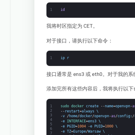
1
id
我将时区指定为 CET。
对于接口，请执行以下命令：
1
ip
r
接口通常是 ens3 或 eth0。对于我的系
添加完所有这些内容后，我将执行以下
1
sudo 
docker 
create
--
name
=
openvpn
-
a
2
--
restart
=
always
\
3
-
v
/
home
/
docker
/
openvpn
-
as
/
config
:
/
4
-
e
INTERFACE
=
ens3
\
5
-
e
PGID
=
1004
-
e
PUID
=
1000
\
6
-
e
TZ
=
Europe
/
Warsaw
\
7