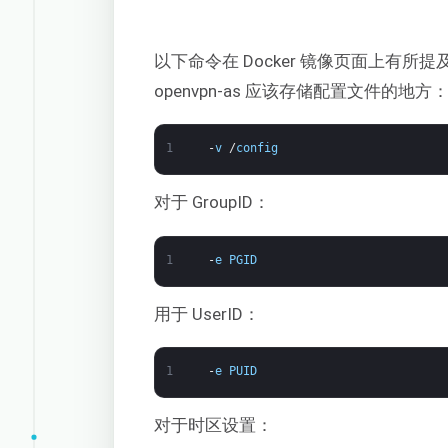
以下命令在 Docker 镜像页面上有所提
openvpn-as 应该存储配置文件的地方
1
-
v
/
config
对于 GroupID：
1
-
e
PGID
用于 UserID：
1
-
e
PUID
对于时区设置：