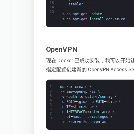
13
stable
"
14
15
sudo 
apt
-
get
update
sudo 
apt
-
get
install 
docker
-
ce
OpenVPN
现在 Docker 已成功安装，我可以开始让 O
指定配置创建新的 OpenVPN Access Se
1
docker 
create
\
2
--
name
=
openvpn
-
as
\
3
-
v
<
path 
to
data
>
:
/
config
\
4
-
e
PGID
=
<
gid
>
-
e
PUID
=
<
uid
>
\
5
-
e
TZ
=
<
timezone
>
\
6
-
e
INTERFACE
=
<
interface
>
\
7
--
net
=
host
--
privileged
\
8
linuxserver
/
openvpn
-
as