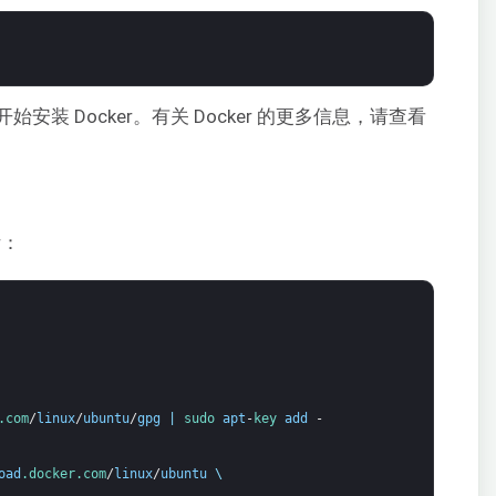
装 Docker。有关 Docker 的更多信息，请查看
r：
.com
/
linux
/
ubuntu
/
gpg
|
sudo 
apt
-
key 
add
-
oad
.docker
.com
/
linux
/
ubuntu
\