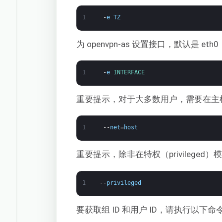
1
-
e
TZ
为 openvpn-as 设置接口，默认是 eth0
1
-
e
INTERFACE
重要提示，对于大多数用户，需要在主机
1
--
net
=
host
重要提示，除非在特权（privilege
1
--
privileged
要获取组 ID 和用户 ID，请执行以下命