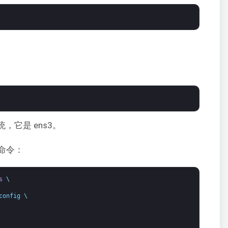
统，它是 ens3。
命令：
s
\
config
\