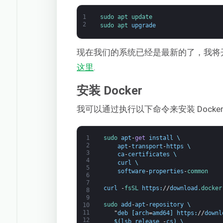
1
sudo 
apt 
update
2
sudo 
apt 
upgrade
现在我们的系统已经是最新的了，我将开始安
这里
.
安装 Docker
我可以通过执行以下命令来安装 Docke
1
sudo 
apt
-
get
install
\
2
apt
-
transport
-
https
\
3
ca
-
certificates
\
4
curl
\
5
software
-
properties
-
common
6
7
curl
-
fsSL 
https
:
//
download
.docker
8
9
sudo 
add
-
apt
-
repository
\
10
11
"
deb
[
arch
=
amd64
]
https
:
//
downl
12
$
(
lsb_release
-
cs
)
\