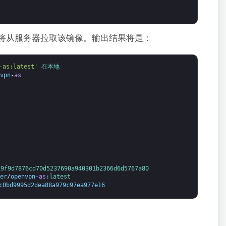
将从服务器拉取该镜像。输出结果将是：
-as:latest'
在本地
vpn
-
as
19f9d7876cd70d5237690a940301b2366d6d5767a80
er
/
openvpn
-
as
:
latest
c0bd9995d2dea88a979c97ea977e16