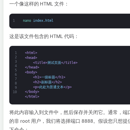
一个像这样的 HTML 文件：
1
nano 
index
.
html
这是该文件包含的 HTML 代码：
1
<html>
2
<head>
3
<title>
测试页面
</title>
4
</head>
5
<body>
6
<h1>
一级标题
</h1>
7
<h2>
副标题
</h2>
8
<p>
此处为普通文本
</p>
9
</body>
10
</html>
将此内容输入到文件中，然后保存并关闭它。通常，端口 8
的非 root 用户，我们将选择端口 8888。假设您只
下命令：