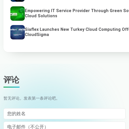
Empowering IT Service Provider Through Green So
Cloud Solutions
Siaflex Launches New Turkey Cloud Computing Off
CloudSigma
评论
暂无评论。发表第一条评论吧。
您的姓名
电子邮件（不公开）