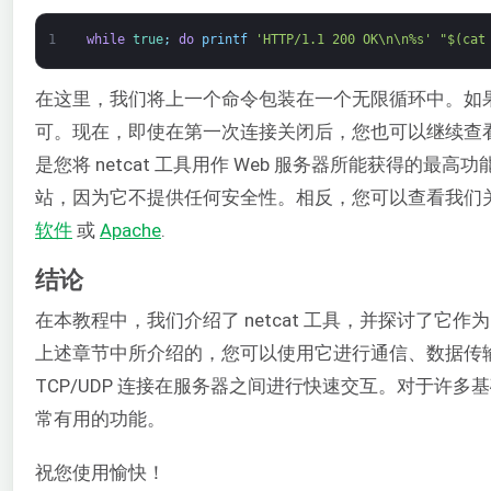
1
while
true
;
do
printf
'HTTP/1.1 200 OK\n\n%s'
"$(cat
在这里，我们将上一个命令包装在一个无限循环中。如果您
可。现在，即使在第一次连接关闭后，您也可以继续查
是您将 netcat 工具用作 Web 服务器所能获得的
站，因为它不提供任何安全性。相反，您可以查看我们
软件
或
Apache
.
结论
在本教程中，我们介绍了 netcat 工具，并探讨了它作
上述章节中所介绍的，您可以使用它进行通信、数据传
TCP/UDP 连接在服务器之间进行快速交互。对于许
常有用的功能。
祝您使用愉快！