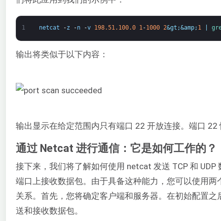
1
netcat
-
z
-
n
-
v
198.51.100.0
1
-
1000
2
&gt;
&amp;
1
|
gr
输出将类似于以下内容：
输出显示在给定范围内只有端口 22 开放连接。端口 22 
通过 Netcat 进行通信：它是如何工作的？
接下来，我们将了解如何使用 netcat 发送 TCP 和 
端口上接收数据包。由于具备这种能力，您可以使用两个 n
关系。首先，您将确定客户端和服务器。在初始配置之
送和接收数据包。