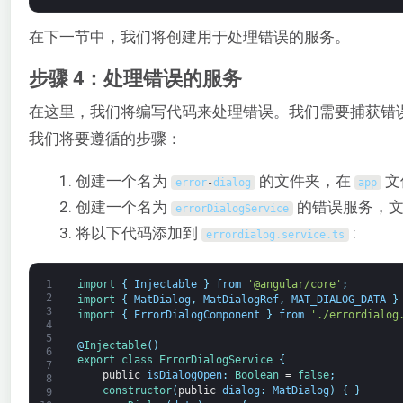
在下一节中，我们将创建用于处理错误的服务。
步骤 4：处理错误的服务
在这里，我们将编写代码来处理错误。我们需要捕获错
我们将要遵循的步骤：
创建一个名为
的文件夹，在
文
error
-
dialog
app
创建一个名为
的错误服务，
errorDialogService
将以下代码添加到
:
errordialog
.
service
.
ts
1
import
{
Injectable
}
from
'@angular/core'
;
2
import
{
MatDialog
,
MatDialogRef
,
MAT_DIALOG_DATA
}
3
import
{
ErrorDialogComponent
}
from
'./errordialog
4
5
@
Injectable
(
)
6
export
class
ErrorDialogService
{
7
public
isDialogOpen
:
Boolean
=
false
;
8
constructor
(
public
dialog
:
MatDialog
)
{
}
9