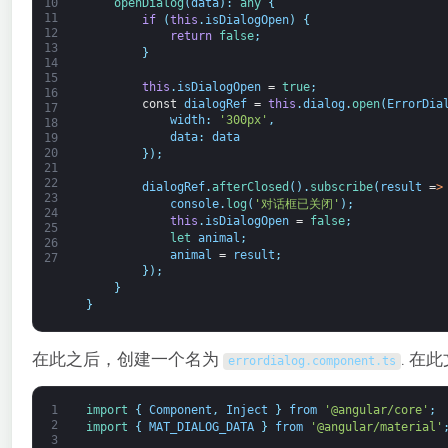
openDialog
(
data
)
:
any
{
10
11
if
(
this
.
isDialogOpen
)
{
12
return
false
;
13
}
14
15
this
.
isDialogOpen
=
true
;
16
const
dialogRef
=
this
.
dialog
.
open
(
ErrorDia
17
width
:
'300px'
,
18
data
:
data
19
20
}
)
;
21
22
dialogRef
.
afterClosed
(
)
.
subscribe
(
result
=
>
23
console
.
log
(
'对话框已关闭'
)
;
24
this
.
isDialogOpen
=
false
;
25
let 
animal
;
26
animal
=
result
;
27
}
)
;
}
}
在此之后，创建一个名为
. 在
errordialog
.
component
.
ts
1
import
{
Component
,
Inject
}
from
'@angular/core'
;
2
import
{
MAT_DIALOG_DATA
}
from
'@angular/material'
3