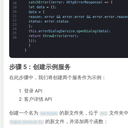
catchError
(
(
error
:
HttpErrorResponse
)
=
>
{
18
let 
data
=
{
}
;
19
20
data
=
{
21
reason
:
error
&& error.error && error.error.reaso
22
  status: error.status
23
  };
24
this
.
errorDialogService
.
openDialog
(
data
)
;
25
return
throwError
(
error
)
;
26
}
)
)
;
}
}
步骤 5：创建示例服务
在此步骤中，我们将创建两个服务作为示例：
登录 API
客户详情 API
创建一个名为
的新文件夹，位于
文件夹中
services
src
的新文件，并添加两个函数：
login
.
service
.
ts