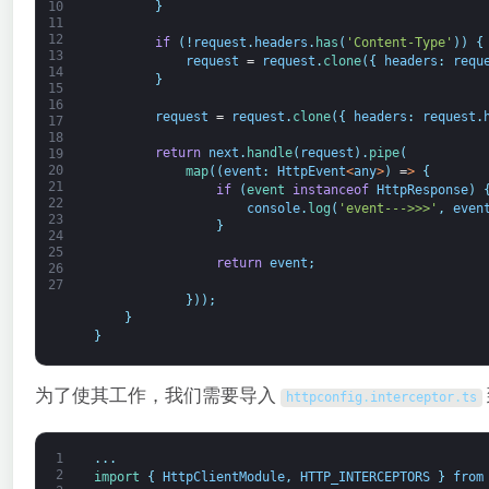
}
10
11
12
if
(
!
request
.
headers
.
has
(
'Content-Type'
)
)
{
13
request
=
request
.
clone
(
{
headers
:
requ
14
}
15
16
request
=
request
.
clone
(
{
headers
:
request
.
17
18
return
next
.
handle
(
request
)
.
pipe
(
19
20
map
(
(
event
:
HttpEvent
<
any
>
)
=
>
{
21
if
(
event 
instanceof
HttpResponse
)
22
console
.
log
(
'event--->>>'
,
even
23
}
24
25
return
event
;
26
27
}
)
)
;
}
}
为了使其工作，我们需要导入
httpconfig
.
interceptor
.
ts
1
.
.
.
2
import
{
HttpClientModule
,
HTTP_INTERCEPTORS
}
from