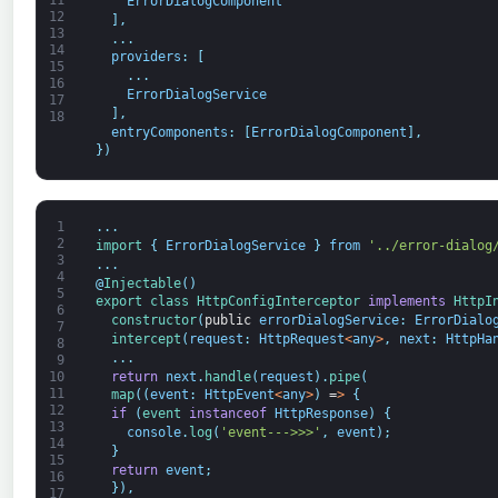
ErrorDialogComponent
12
]
,
13
.
.
.
14
providers
:
[
15
.
.
.
16
ErrorDialogService
17
]
,
18
entryComponents
:
[
ErrorDialogComponent
]
,
}
)
1
.
.
.
2
import
{
ErrorDialogService
}
from
'../error-dialog
3
.
.
.
4
@
Injectable
(
)
5
export
class
HttpConfigInterceptor
implements
HttpI
6
constructor
(
public
errorDialogService
:
ErrorDialo
7
intercept
(
request
:
HttpRequest
<
any
>
,
next
:
HttpHa
8
.
.
.
9
return
next
.
handle
(
request
)
.
pipe
(
10
11
map
(
(
event
:
HttpEvent
<
any
>
)
=
>
{
12
if
(
event 
instanceof
HttpResponse
)
{
13
console
.
log
(
'event--->>>'
,
event
)
;
14
}
15
return
event
;
16
}
)
,
17