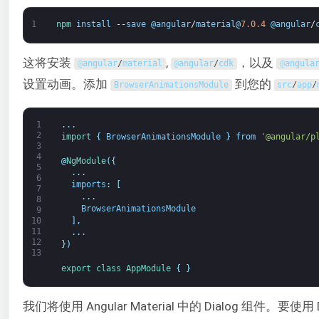
1
npm 
install
--
save
@
angular
/
material
@
7.0.4
@
angular
/
这将安装
,
，以及
@
angular
/
material
@
angular
/
cdk
@
angula
设置动画。添加
到您的
BrowserAnimationsModule
src
/
app
/
1
.
.
.
2
import
{
BrowserAnimationsModule
}
from
'@angular/p
3
4
@
NgModule
(
{
5
.
.
.
6
imports
:
[
7
.
.
.
8
BrowserAnimationsModule
9
]
,
10
11
.
.
.
12
}
)
13
export
class
AppModule
{
}
我们将使用 Angular Material 中的 Dialog 组件。要