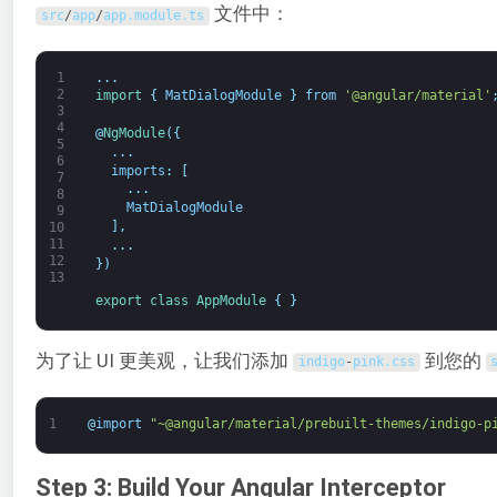
文件中：
src
/
app
/
app
.
module
.
ts
1
.
.
.
2
import
{
MatDialogModule
}
from
'@angular/material'
3
4
@
NgModule
(
{
5
.
.
.
6
imports
:
[
7
.
.
.
8
MatDialogModule
9
]
,
10
11
.
.
.
12
}
)
13
export
class
AppModule
{
}
为了让 UI 更美观，让我们添加
到您的
indigo
-
pink
.
css
1
@
import
"~@angular/material/prebuilt-themes/indigo-p
Step 3: Build Your Angular Interceptor