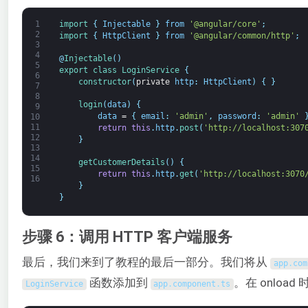
1
import
{
Injectable
}
from
'@angular/core'
;
2
import
{
HttpClient
}
from
'@angular/common/http'
;
3
4
@
Injectable
(
)
5
export
class
LoginService
{
6
constructor
(
private
http
:
HttpClient
)
{
}
7
8
login
(
data
)
{
9
data
=
{
email
:
'admin'
,
password
:
'admin'
10
11
return
this
.
http
.
post
(
'http://localhost:307
12
}
13
14
getCustomerDetails
(
)
{
15
return
this
.
http
.
get
(
'http://localhost:3070
16
}
}
步骤 6：调用 HTTP 客户端服务
最后，我们来到了教程的最后一部分。我们将从
app
.
com
函数添加到
。在 onloa
LoginService
app
.
component
.
ts