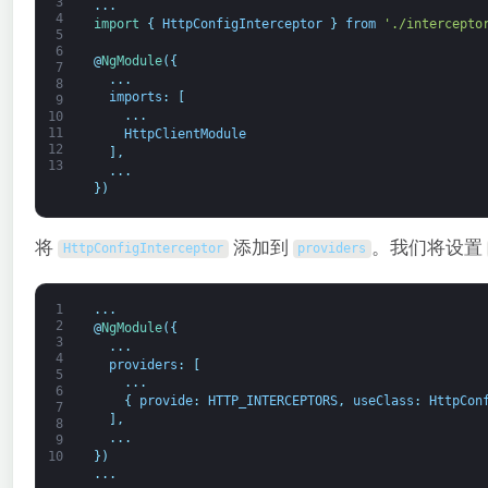
3
.
.
.
4
import
{
HttpConfigInterceptor
}
from
'./intercepto
5
6
@
NgModule
(
{
7
.
.
.
8
imports
:
[
9
.
.
.
10
11
HttpClientModule
12
]
,
13
.
.
.
}
)
将
添加到
。我们将设置
HttpConfigInterceptor
providers
1
.
.
.
2
@
NgModule
(
{
3
.
.
.
4
providers
:
[
5
.
.
.
6
{
provide
:
HTTP_INTERCEPTORS
,
useClass
:
HttpCon
7
]
,
8
.
.
.
9
}
)
10
.
.
.