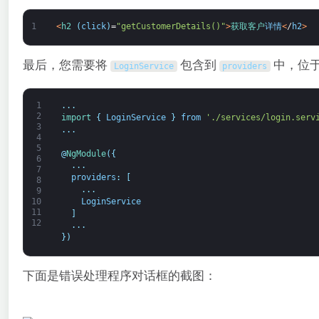
1
<
h2
(
click
)
=
"getCustomerDetails()"
>
获取
客户
详情
<
/
h2
>
最后，您需要将
包含到
中，位
LoginService
providers
1
.
.
.
2
import
{
LoginService
}
from
'./services/login.serv
3
.
.
.
4
5
@
NgModule
(
{
6
.
.
.
7
providers
:
[
8
.
.
.
9
LoginService
10
11
]
12
.
.
.
}
)
下面是错误处理程序对话框的截图：