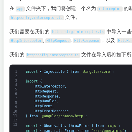
在
文件夹下，我们将创建一个名为
的
app
interceptor
文件。
httpconfig
.
interceptor
.
ts
我们需要在我们的
中导入一些
httpconfig
.
interceptor
.
ts
,
,
，以及
HttpInterceptor
HttpRequest
HttpResponse
HttpHa
我们的
文件在导入后将如下所
httpconfig
.
interceptor
.
ts
1
import
{
Injectable
}
from
'@angular/core'
;
2
3
import
{
4
HttpInterceptor
,
5
HttpRequest
,
6
HttpResponse
,
7
HttpHandler
,
8
HttpEvent
,
9
HttpErrorResponse
10
11
}
from
'@angular/common/http'
;
12
13
import
{
Observable
,
throwError
}
from
'rxjs'
;
import
{
map
,
catchError
}
from
'rxjs/operators'
;