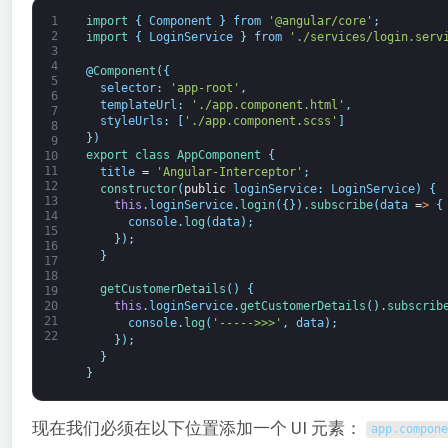
1
import
{
Component
}
from
'@angular/core'
;
2
import
{
LoginService
}
from
'./services/login.serv
3
4
@
Component
(
{
5
selector
:
'app-root'
,
6
templateUrl
:
'./app.component.html'
,
7
styleUrls
:
[
'./app.component.scss'
]
8
}
)
9
export
class
AppComponent
{
10
11
title
=
'Angular-Interceptor'
;
12
constructor
(
public
loginService
:
LoginService
)
{
13
this
.
loginService
.
login
(
{
}
)
.
subscribe
(
data
=
>
{
14
console
.
log
(
data
)
;
15
}
)
;
16
}
17
18
getCustomerDetails
(
)
{
19
20
this
.
loginService
.
getCustomerDetails
(
)
.
subscrib
21
console
.
log
(
'----->>>'
,
data
)
;
22
}
)
;
}
}
现在我们必须在以下位置添加一个 UI 元素：
app
.
compone