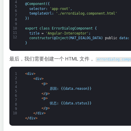
4
@
Component
(
{
5
selector
:
'app-root'
,
6
templateUrl
:
'./errordialog.component.html'
7
}
)
8
9
export
class
ErrorDialogComponent
{
10
11
title
=
'Angular-Interceptor'
;
12
constructor
(
@
Inject
(
MAT_DIALOG_DATA
)
public
data
:
}
最后，我们需要创建一个 HTML 文件，
errordialog
.
comp
1
<
div
>
2
<
div
>
3
<
p
>
4
原因
:
{
{
data
.
reason
}
}
5
<
/
p
>
6
<
p
>
7
状态
:
{
{
data
.
status
}
}
8
<
/
p
>
9
<
/
div
>
10
<
/
div
>