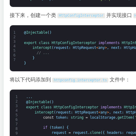
接下来，创建一个类
并实现接口
HttpConfigInterceptor
1
@
Injectable
(
)
2
3
export
class
HttpConfigInterceptor
implements
HttpIn
4
intercept
(
request
:
HttpRequest
<
any
>
,
next
:
HttpH
5
// ...
6
}
7
}
将以下代码添加到
文件中：
httpconfig
.
interceptor
.
ts
1
.
.
.
2
@
Injectable
(
)
3
export
class
HttpConfigInterceptor
implements
HttpI
4
intercept
(
request
:
HttpRequest
<
any
>
,
next
:
Http
5
const
token
:
string
=
localStorage
.
getItem
(
6
7
if
(
token
)
{
8
request
=
request
.
clone
(
{
headers
:
requ
9