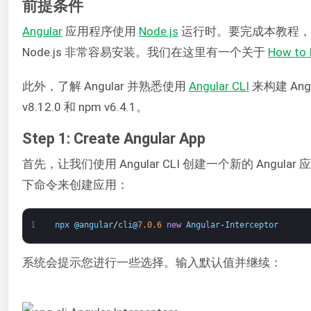
前提条件
Angular
应用程序使用
Node.js
运行时。要完成本教程，您
Node.js 非常容易安装。我们在这里有一个关于
How to I
此外，了解 Angular 并熟悉使用
Angular CLI
来构建 An
v8.12.0 和 npm v6.4.1。
Step 1: Create Angular App
首先，让我们使用 Angular CLI 创建一个新的 Angul
下命令来创建应用：
1
npx
@
angular
/
cli
@
7.0.6
new
Angular
-
Interceptor
系统会提示您进行一些选择。输入默认值并继续：