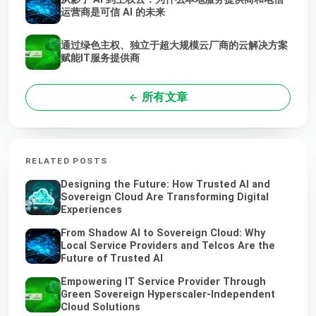
运营商是可信 AI 的未来
通过绿色主权、独立于超大规模云厂商的云解决方案
赋能IT服务提供商
所有文章
RELATED POSTS
Designing the Future: How Trusted AI and
Sovereign Cloud Are Transforming Digital
Experiences
From Shadow AI to Sovereign Cloud: Why
Local Service Providers and Telcos Are the
Future of Trusted AI
Empowering IT Service Provider Through
Green Sovereign Hyperscaler-Independent
Cloud Solutions