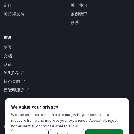
定价
关于我们
可持续发展
案例研究
联系
资源
博客
文档
认证
API 参考 ↗
状态页面 ↗
智能即服务 ↗
We value your privacy
We use cookies to run this site and, with your consent, to
measure traffic and improve your experience. Accept all, reject
non-essential, or choose what to allow.
© 2026 CloudSigma Holding AG.
版权所有
.