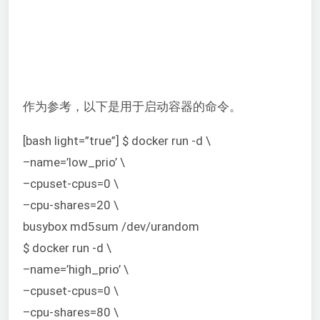
作为参考，以下是用于启动容器的命令。
[bash light=”true”] $ docker run -d \
–name=’low_prio’ \
–cpuset-cpus=0 \
–cpu-shares=20 \
busybox md5sum /dev/urandom
$ docker run -d \
–name=’high_prio’ \
–cpuset-cpus=0 \
–cpu-shares=80 \