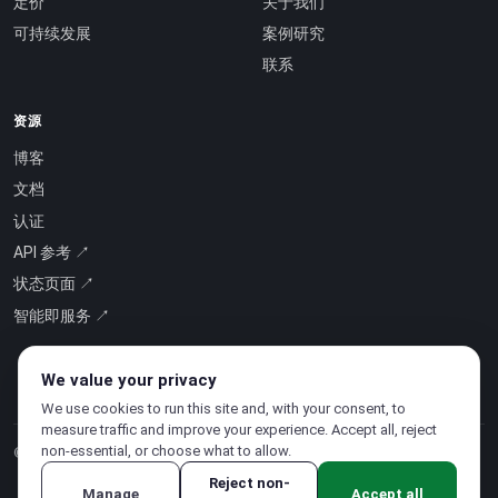
定价
关于我们
可持续发展
案例研究
联系
资源
博客
文档
认证
API 参考 ↗
状态页面 ↗
智能即服务 ↗
We value your privacy
We use cookies to run this site and, with your consent, to
measure traffic and improve your experience. Accept all, reject
non-essential, or choose what to allow.
© 2026 CloudSigma Holding AG.
版权所有
.
Reject non-
Manage
Accept all