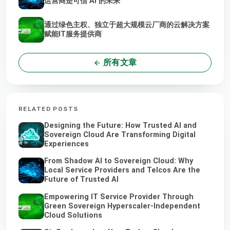
运营商是可信 AI 的未来
通过绿色主权、独立于超大规模云厂商的云解决方案
赋能IT服务提供商
所有文章
RELATED POSTS
Designing the Future: How Trusted AI and
Sovereign Cloud Are Transforming Digital
Experiences
From Shadow AI to Sovereign Cloud: Why
Local Service Providers and Telcos Are the
Future of Trusted AI
Empowering IT Service Provider Through
Green Sovereign Hyperscaler-Independent
Cloud Solutions