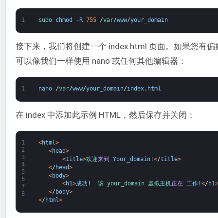
1
sudo 
chmod
-
R
755
/
var
/
www
/
your_domain
接下来，我们将创建一个 index.html 页面。如果您有
可以像我们一样使用 nano 或任何其他编辑器：
1
nano
/
var
/
www
/
your_domain
/
index
.
html
在 index 中添加此示例 HTML，然后保存并关闭：
1
<
html
>
2
<
head
>
3
<
title
>
欢迎
来到
Your_domain
!
<
/
title
>
4
<
/
head
>
5
<
body
>
6
<
h1
>
成功
!
该 
your_domain 
虚拟
主机
正在
工作
!
<
/
h1
7
<
/
body
>
8
<
/
html
>