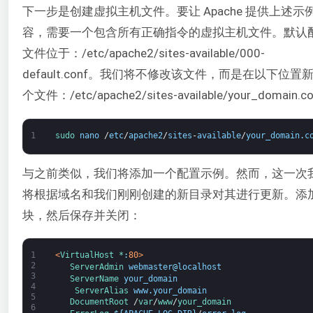
下一步是创建虚拟主机文件。要让 Apache 提供上述示
容，需要一个包含所有正确指令的虚拟主机文件。默认
文件位于：/etc/apache2/sites-available/000-
default.conf。我们将不修改该文件，而是在以下位置
个文件：/etc/apache2/sites-available/your_domain.c
1
sudo 
nano
/
etc
/
apache2
/
sites
-
available
/
your_domain
.
c
与之前类似，我们将添加一个配置示例。然而，这一次
将根据域名和我们刚刚创建的新目录对其进行更新。添
块，然后保存并关闭：
1
<
VirtualHost *
:
80
>
2
ServerAdmin 
webmaster
@
localhost
3
ServerName 
your_domain
4
ServerAlias 
www
.
your_domain
5
DocumentRoot
/
var
/
www
/
your_domain
6