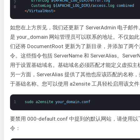
ErrorLog
$
{
APACHE_LOG_DIR
}
/
error
.
log
7
CustomLog
$
{
APACHE_LOG_DIR
}
/
access
.
log 
combined
8
<
/
VirtualHost
>
如您在上方所见，我们还更新了 ServerAdmin 电子邮
是 your_domain 网站管理员可以联系的地址。不仅如
们还将 DocumentRoot 更新为了新目录，并添加了两
令。这些指令包括 ServerName 和 ServerAlias。Server
用于设置基础域名。基础域名必须匹配才能定义虚拟主
另一方面，ServerAlias 提供了其他也应该匹配的名称
于基础名称。您可以使用 a2ensite 工具轻松启用该文
1
sudo 
a2ensite 
your_domain
.
conf
要禁用 000-default.conf 中提到的默认网站，请使用
令：