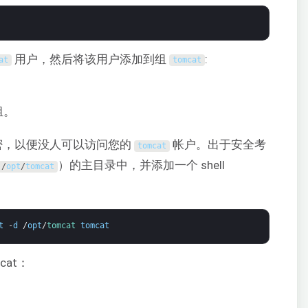
用户，然后将该用户添加到组
:
at
tomcat
组。
密，以便没人可以访问您的
帐户。出于安全考
tomcat
）的主目录中，并添加一个 shell
/
opt
/
tomcat
t
-
d
/
opt
/
tomcat 
tomcat
at：