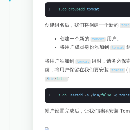
1
sudo 
groupadd 
tomcat
创建组名后，我们将创建一个新的
tomc
创建一个新的
用户。
tomcat
将用户成员身份添加到
tomcat
将用户添加到
组时，请务必保
tomcat
虑，将用户保留在我们要安装
(
tomcat
:
/
bin
/
false
1
sudo 
useradd
-
s
/
bin
/
false
-
g
tomca
帐户设置完成后，让我们继续安装 Tomc