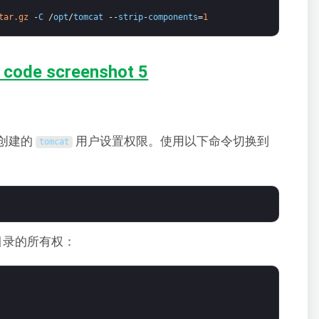
tar.gz
-
C
/
opt
/
tomcat
--
strip
-
components
=
1
新创建的
用户设置权限。使用以下命令切换到
tomcat
目录的所有权：