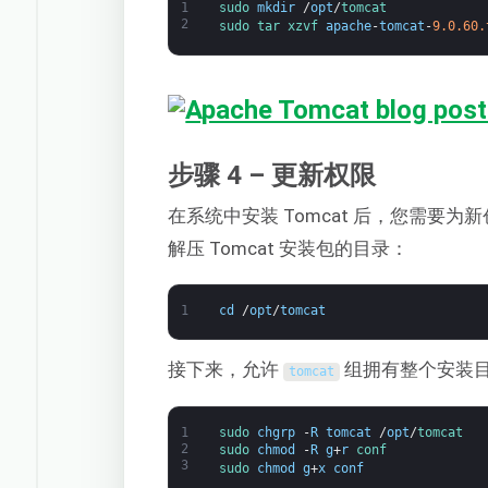
1
sudo 
mkdir
/
opt
/
tomcat
2
sudo 
tar 
xzvf 
apache
-
tomcat
-
9.0.60.
步骤 4 – 更新权限
在系统中安装 Tomcat 后，您需要为
解压 Tomcat 安装包的目录：
1
cd
/
opt
/
tomcat
接下来，允许
组拥有整个安装
tomcat
1
sudo 
chgrp
-
R
tomcat
/
opt
/
tomcat
2
sudo 
chmod
-
R
g
+
r
conf
3
sudo 
chmod
g
+
x
conf