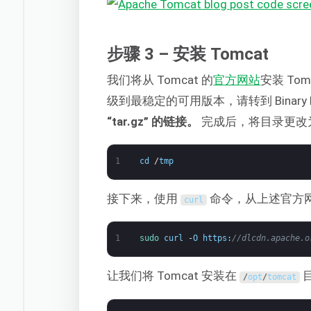
步骤 3 – 安装 Tomcat
我们将从 Tomcat 的
官方网站
安装 T
级到最稳定的可用版本，请转到 Binary
“tar.gz” 的链接。
完成后，将目录更改
1
cd
/
tmp
接下来，使用
命令，从上述官方网站
curl
1
sudo 
curl
-
O
https
:
//dlcdn.apache.o
让我们将 Tomcat 安装在
/
opt
/
tomcat