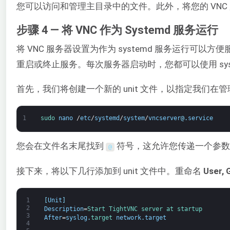
您可以访问和管理主目录中的文件。此外，将您的 VNC
步骤 4 — 将 VNC 作为 Systemd 服务运行
将 VNC 服务器设置为作为 systemd 服务运行可
重启或终止服务。每次服务器启动时，您都可以使用 sys
首先，我们将创建一个新的 unit 文件，以指定我们在管理
1
sudo 
nano
/
etc
/
systemd
/
system
/
vncserver
@
.
service
您会在文件名末尾找到
符号，这允许您传递一个参数
@
接下来，将以下几行添加到 unit 文件中。重命名
User, 
1
[
Unit
]
2
Description
=
Start 
TightVNC 
server 
at 
startup
3
After
=
syslog
.
target 
network
.
target
4