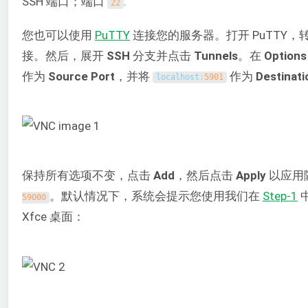
SSH 端口；端口
.
22
您也可以使用
PuTTY
连接您的服务器。打开 PuTTY，转
接。然后，展开
SSH
分支并点击
Tunnels
。在
Options
作为
Source Port
，并将
作为
Destinati
localhost
:
5901
保持所有选项不变，点击
Add
，然后点击
Apply
以应用
。默认情况下，系统会提示您使用我们在
Step-1
59000
Xfce 桌面：