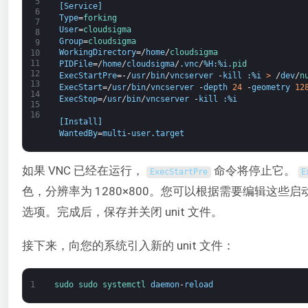
5
[
Service
]
6
Type
=
forking
7
User
=
cloudsigma
8
Group
=
cloudsigma
9
WorkingDirectory
=/
home
/
cloudsigma
10
11
PIDFile
=/
home
/
cloudsigma
/
.
vnc
/
%
H
:
%
i
.
pid
12
ExecStartPre
=-/
usr
/
bin
/
vncserver
-
kill
:
%
i
>
/
dev
/
n
13
ExecStart
=/
usr
/
bin
/
vncserver
-
depth
24
-
geometry
12
14
ExecStop
=/
usr
/
bin
/
vncserver
-
kill
:
%
i
15
16
[
Install
]
WantedBy
=
multi
-
user
.
target
如果 VNC 已经在运行，
命令将停止它。
ExecStartPre
E
色，分辨率为 1280×800。您可以根据需要编辑这些
选项。完成后，保存并关闭 unit 文件。
接下来，向您的系统引入新的 unit 文件：
1
sudo 
sudo 
systemctl 
daemon
-
reload