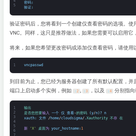
4
密码
:
5
验证
:
验证密码后，您将看到一个创建仅查看密码的选项。使
VNC。同样，这只是推荐做法，如果您需要可以启用它
将来，如果您希望更改密码或添加仅查看密码，请使用
1
vncpasswd
到目前为止，您已经为服务器创建了所有默认配置，并
端口上启动多个实例，例如
,
，以及
分别指向
:
2
:
3
:
4
1
输出
2
是否
您
想要
输入
一个
仅
查看
-
的
密码
(
y
/
n
)
?
n
3
xauth
:
文件
/
home
/
cloudsigma
/
.
Xauthority 
不
存
在
4
5
新
'X'
桌面
为
your_hostname
:
1
6
7