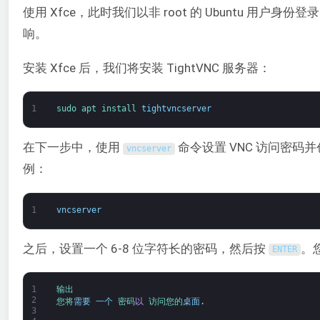
使用 Xfce，此时我们以非 root 的 Ubuntu 
响。
安装 Xfce 后，我们将安装 TightVNC 服务器：
1
sudo 
apt 
install 
tightvncserver
在下一步中，使用
命令设置 VNC 访问密码
vncserver
例：
1
vncserver
之后，设置一个 6-8 位字符长的密码，然后按
。
ENTER
1
输出
2
您
将
需要
一个
密码
以
访问
您的
桌面
.
3