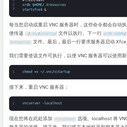
1
#!/bin/bash
2
xrdb
$
HOME
/
.
Xresources
3
startxfce4
&
每当您启动或重启 VNC 服务器时，这些命令都会自动
便传递
文件以执行。下一行
~
/
.
vnc
/
xstartup
xrdb
$
HOME
/
文件。最后，最后一行要求服务器启动 Xfc
Xresources
我们需要使该文件可执行，以便 VNC 服务器可以使用
1
chmod
+
x
~
/
.
vnc
/
xstartup
接下来，重启 VNC 服务器：
1
vncserver
-
localhost
现在您将在此处添加
选项。localhost
-
localhost