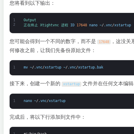
您将看到以下输出：
1
Output
2
正在终止 
Xtightvnc 
进程 
ID
17648
nano
~
/
.
vnc
/
xstartup
您可能会得到一个不同的数字，而不是
，这没关
17648
何修改之前，让我们先备份原始文件：
1
mv
~
/
.
vnc
/
xstartup
~
/
.
vnc
/
xstartup
.
bak
接下来，创建一个新的
文件并在任何文本编辑
xstartup
1
nano
~
/
.
vnc
/
xstartup
完成后，将以下行添加到文件中：