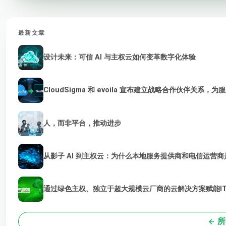
最新文章
设计未来：可信 AI 与主权云如何变革数字化体验
CloudSigma 和 evoila 宣布建立战略合作伙伴关系，
人，而非平台，推动进步
从影子 AI 到主权云：为什么本地服务提供商和电信运营商是
通过绿色主权、独立于超大规模云厂商的云解决方案赋能I
所