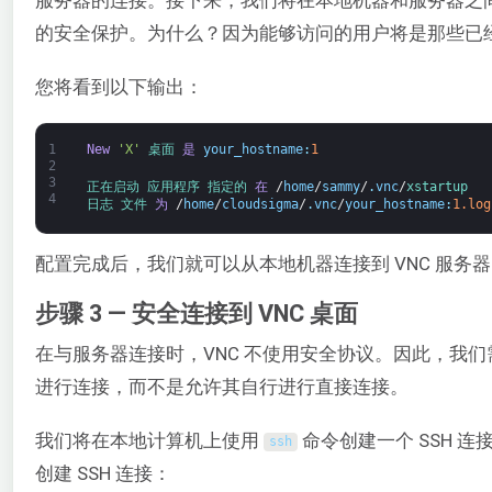
服务器的连接。接下来，我们将在本地机器和服务器之间建立
的安全保护。为什么？因为能够访问的用户将是那些已经拥
您将看到以下输出：
1
New
'X'
桌面 
是
your_hostname
:
1
2
3
正在启动 
应用程序 
指定的 
在
/
home
/
sammy
/
.
vnc
/
xstartup
4
日志 
文件 
为
/
home
/
cloudsigma
/
.
vnc
/
your_hostname
:
1.log
配置完成后，我们就可以从本地机器连接到 VNC 服务
步骤 3 — 安全连接到 VNC 桌面
在与服务器连接时，VNC 不使用安全协议。因此，我们需要
进行连接，而不是允许其自行进行直接连接。
我们将在本地计算机上使用
命令创建一个 SSH 
ssh
创建 SSH 连接：