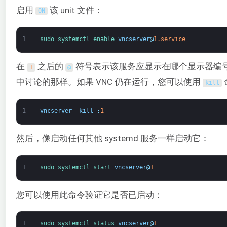
启用
该 unit 文件：
ON
1
sudo 
systemctl 
enable 
vncserver
@
1.service
在
之后的
符号表示该服务应显示在哪个显示器编
1
@
中讨论的那样。如果 VNC 仍在运行，您可以使用
kill
1
vncserver
-
kill
:
1
然后，像启动任何其他 systemd 服务一样启动它：
1
sudo 
systemctl 
start 
vncserver
@
1
您可以使用此命令验证它是否已启动：
1
sudo 
systemctl 
status 
vncserver
@
1