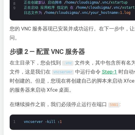
正在创建
默认
启动
脚本
/
home
/
cloudsigma
/
.
vnc
/
xstartup
8
正在启动 
应用程序 
指定的 
在
/
home
/
cloudsigma
/
.
vnc
/
xstart
9
日志
文件
为
/
home
/
cloudsigma
/
.
vnc
/
your_hostname
:
1.log
您的 VNC 服务器现已安装并成功运行。在下一步中，让
问。
步骤 2 — 配置 VNC 服务器
在主目录下，您会找到
文件夹，其中包含所有名
.
vnc
文件，这是我们在
中运行命令
Step-1
时自动
vncserver
时创建的。但是，您现在将创建自己的脚本来启动 Xfce
的服务器来启动 Xfce 桌面。
在继续操作之前，我们必须停止运行在端口
:
5901
1
vncserver
-
kill
:
1