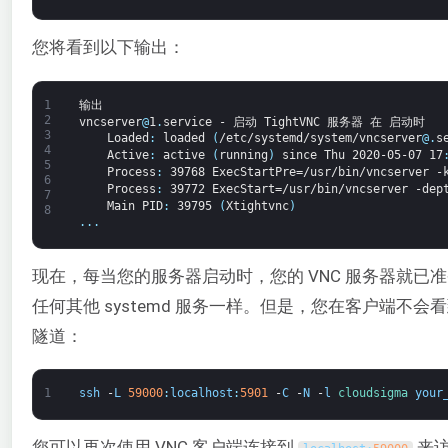
您将看到以下输出：
1
输出
2
vncserver
@
1
.
service
-
启动
TightVNC
服务器
在
启动时
3
Loaded
:
loaded
(
/etc/systemd/system/vncserver
@
.
s
4
Active
:
active
(
running
)
since
Thu
2020-05-07
17
5
Process
:
39768
ExecStartPre=/usr/bin/vncserver
-
6
Process
:
39772
ExecStart=/usr/bin/vncserver
-dep
7
Main
PID
:
39795
(
Xtightvnc
)
8
.
.
.
现在，每当您的服务器启动时，您的 VNC 服务器就已
任何其他 systemd 服务一样。但是，您在客户端
隧道：
1
ssh
-
L
59000
:
localhost
:
5901
-
C
-
N
-
l
cloudsigma 
your
您可以再次使用 VNC 客户端连接到
来访