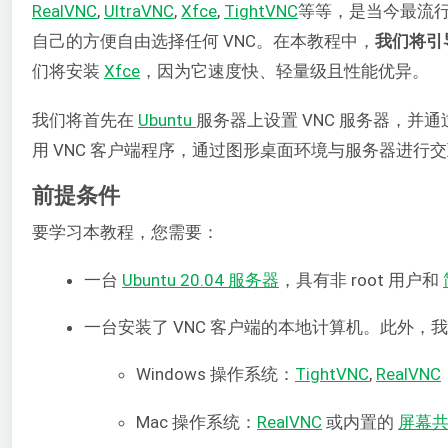
RealVNC
,
UltraVNC
,
Xfce
,
TightVNC
等等，是当今最流行
自己的方便自由选择任何 VNC。在本教程中，
我们将引导
们将安装
Xfce
，因为它速度快、轻量级且性能优异。
我们将首先在
Ubuntu
服务器上设置 VNC 服务器，并
用 VNC 客户端程序，通过图形桌面环境与服务器进行
前提条件
要学习本教程，您需要：
一台
Ubuntu 20.04 服务器
，具有非 root 用户和
一台安装了 VNC 客户端的本地计算机。此外，我
Windows 操作系统：
TightVNC
,
RealVNC
Mac 操作系统：
RealVNC
或内置的
屏幕