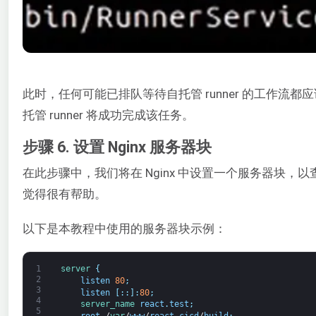
此时，任何可能已排队等待自托管 runner 的工作
托管 runner 将成功完成该任务。
步骤 6. 设置 Nginx 服务器块
在此步骤中，我们将在 Nginx 中设置一个服务器块，以
觉得很有帮助。
以下是本教程中使用的服务器块示例：
1
server
{
2
listen
80
;
3
listen
[
:
:
]
:
80
;
4
server_name 
react
.
test
;
5