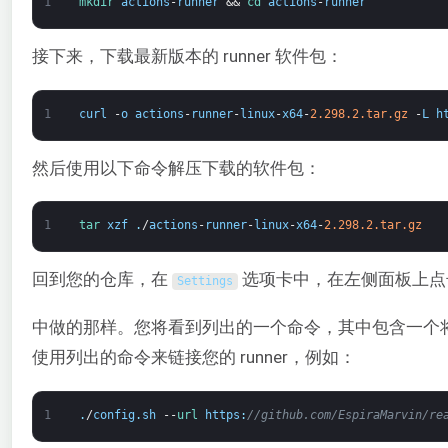
1
mkdir 
actions
-
runner
&&
cd 
actions
-
runner
接下来，下载最新版本的 runner 软件包：
1
curl
-
o
actions
-
runner
-
linux
-
x64
-
2.298.2.tar.gz
-
L
h
然后使用以下命令解压下载的软件包：
1
tar 
xzf
.
/
actions
-
runner
-
linux
-
x64
-
2.298.2.tar.gz
回到您的仓库，在
选项卡中，在左侧面板上
Settings
中做的那样。您将看到列出的一个命令，其中包含一个将您的自托管 r
使用列出的命令来链接您的 runner，例如：
1
.
/
config
.
sh
--
url 
https
:
//github.com/EspiraMarvin/re