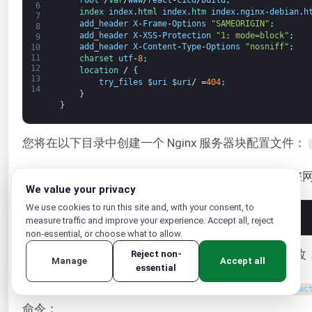
root
/
var
/
www
/
react
-
cicd
/
build
;
6
index 
index
.
html 
index
.
htm 
index
.
nginx
-
debian
.
h
7
add_header
X
-
Frame
-
Options
"SAMEORIGIN"
;
8
add_header
X
-
XSS
-
Protection
"1; mode=block"
;
9
add_header
X
-
Content
-
Type
-
Options
"nosniff"
;
10
11
charset 
utf
-
8
;
12
location
/
{
13
try_files
$
uri
$
uri
/
=
404
;
14
}
}
您将在以下目录中创建一个 Nginx 服务器块配置文件：
使用以下命令，用 nano 编辑器打开一个文件来配置您
We value your privacy
We use cookies to run this site and, with your consent, to
1
sudo 
nano
/
etc
/
nginx
/
sites
-
available
/
react
-
cicd
measure traffic and improve your experience. Accept all, reject
non-essential, or choose what to allow.
复制上面共享的服务器块并根据您的目录路径进行修改
Reject non-
Manage
Accept all
essential
保存后，为以下服务器块配置创建一个符号链接：
reac
命令：