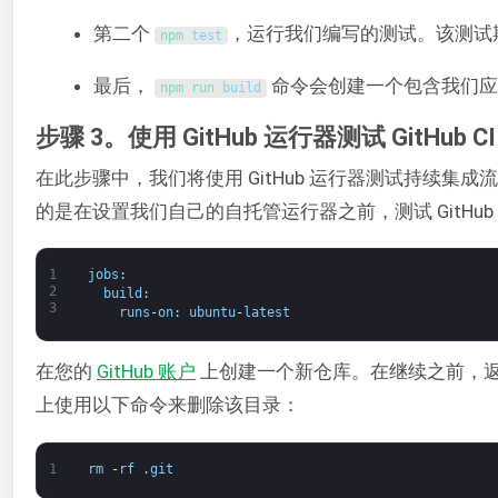
第二个
，运行我们编写的测试。该测试
npm 
test
最后，
命令会创建一个包含我们应用
npm 
run 
build
步骤 3。使用 GitHub 运行器测试 GitHub C
在此步骤中，我们将使用 GitHub 运行器测试持续集
的是在设置我们自己的自托管运行器之前，测试 GitHub 
1
jobs
:
2
build
:
3
runs
-
on
:
ubuntu
-
latest
在您的
GitHub 账户
上创建一个新仓库。在继续之前，
上使用以下命令来删除该目录：
1
rm
-
rf
.
git