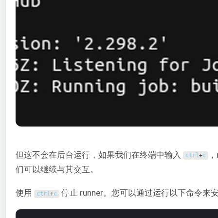
但这不会在后台运行，如果我们在终端中输入
，
ctrl
+
c
们可以继续与其交互。
使用
停止 runner。您可以通过运行以下命令来
ctrl
+
c