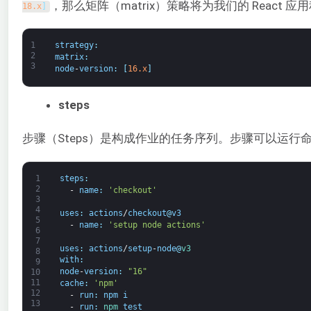
，那么矩阵（matrix）策略将为我们的 React 应用程
18.x
]
1
strategy
:
2
matrix
:
3
node
-
version
:
[
16.x
]
steps
步骤（Steps）是构成作业的任务序列。步骤可以运行命令、设
1
steps
:
2
-
name
:
'checkout'
3
4
uses
:
actions
/
checkout
@
v3
5
-
name
:
'setup node actions'
6
7
uses
:
actions
/
setup
-
node
@
v3
8
with
:
9
node
-
version
:
"16"
10
11
cache
:
'npm'
12
-
run
:
npm
i
13
-
run
:
npm 
test