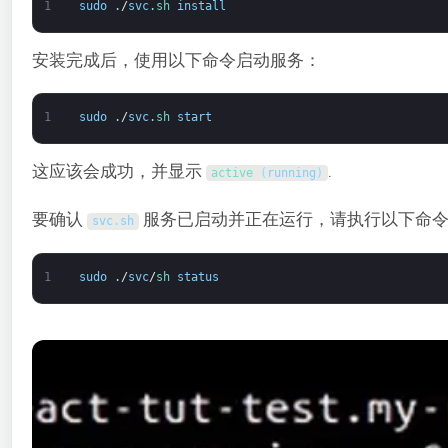
1
sudo
.
/
svc
.
sh 
install
安装完成后，使用以下命令启动服务：
1
sudo
.
/
svc
.
sh 
start
这应该会成功，并显示
.
active
(
running
)
要确认
服务已启动并正在运行，请执行以下命
svc
.
sh
1
sudo
.
/
svc
/
sh 
status