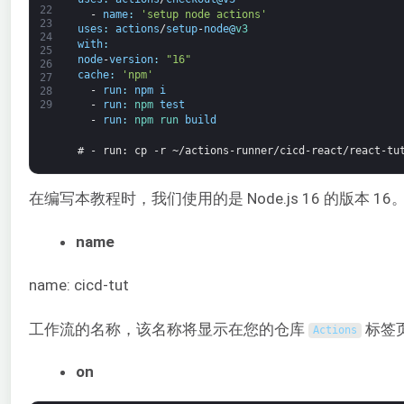
22
-
name
:
'setup node actions'
23
uses
:
actions
/
setup
-
node
@
v3
24
with
:
25
node
-
version
:
"16"
26
cache
:
'npm'
27
-
run
:
npm
i
28
-
run
:
npm 
test
29
-
run
:
npm 
run 
build
# - run: cp -r ~/actions-runner/cicd-react/react-tu
在编写本教程时，我们使用的是 Node.js 16 的版本 16。
name
name: cicd-tut
工作流的名称，该名称将显示在您的仓库
标签
Actions
on