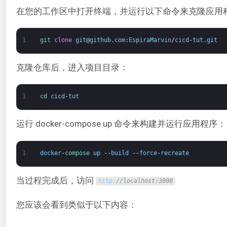
在您的工作区中打开终端，并运行以下命令来克隆应用
1
git 
clone
git
@
github
.
com
:
EspiraMarvin
/
cicd
-
tut
.
git
克隆仓库后，进入项目目录：
1
cd 
cicd
-
tut
运行 docker-compose up 命令来构建并运行应用程序：
1
docker
-
compose 
up
--
build
--
force
-
recreate
当过程完成后，访问
http
:
//localhost:3000
您应该会看到类似于以下内容：