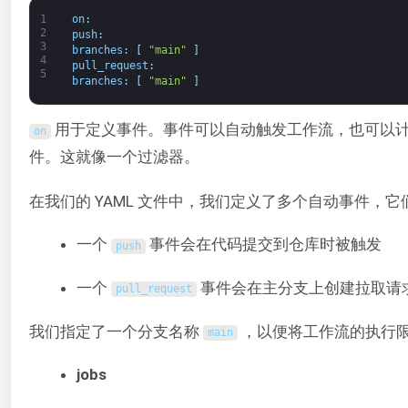
1
on
:
2
push
:
3
branches
:
[
"main"
]
4
pull_request
:
5
branches
:
[
"main"
]
用于定义事件。事件可以自动触发工作流，也可以
on
件。这就像一个过滤器。
在我们的 YAML 文件中，我们定义了多个自动事件，它
一个
事件会在代码提交到仓库时被触发
push
一个
事件会在主分支上创建拉取请求（pu
pull_request
我们指定了一个分支名称
，以便将工作流的执行限
main
jobs