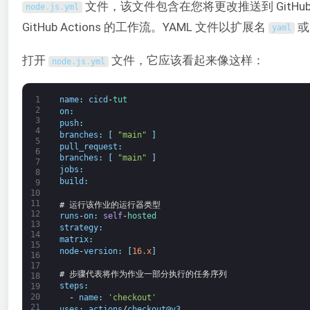
文件，该文件包含在您将更改推送到 GitHub
node
.
js
.
yml
GitHub Actions 的工作流。YAML 文件以扩展名
yaml
打开
文件，它应该看起来像这样：
node
.
js
.
yml
1
name
:
cicd
-
tut
2
on
:
3
push
:
4
branches
:
[
"main"
]
5
pull_request
:
6
branches
:
[
"main"
]
7
jobs
:
8
build
:
9
10
11
# 运行该作业的运行器类型
12
runs
-
on
:
self
-
hosted
13
strategy
:
14
matrix
:
15
node
-
version
:
[
16.x
]
16
17
# 步骤代表将作为作业一部分执行的任务序列
18
steps
:
19
20
-
name
:
'checkout'
21
uses
:
actions
/
checkout
@
v3