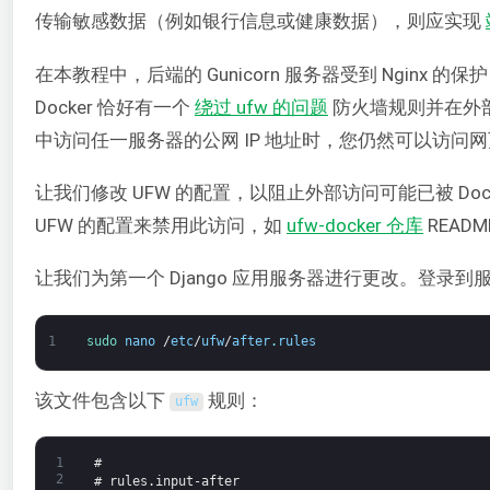
传输敏感数据（例如银行信息或健康数据），则应实现
在本教程中，后端的 Gunicorn 服务器受到 Ng
Docker 恰好有一个
绕过 ufw 的问题
防火墙规则并在外
中访问任一服务器的公网 IP 地址时，您仍然可以访
让我们修改 UFW 的配置，以阻止外部访问可能已被 Do
UFW 的配置来禁用此访问，如
ufw-docker 仓库
READ
让我们为第一个 Django 应用服务器进行更改。登录到服务
1
sudo 
nano
/
etc
/
ufw
/
after
.
rules
该文件包含以下
规则：
ufw
1
#
2
# rules.input-after