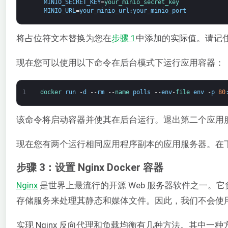
MINIO_SECRET_KEY
=
your_minio_secret_key
MINIO_URL
=
your_minio_url
:
your_minio_port
将占位符文本替换为您在
步骤 1
中添加的实际值。请记
现在您可以使用以下命令在后台模式下运行应用容器：
1
docker 
run
-
d
--
rm
--
name 
polls
--
env
-
file 
env
-
p
80
该命令将启动容器并使其在后台运行。退出第二个应用服务
现在您有两个运行相同应用程序副本的应用服务器。在下一
步骤 3：设置 Nginx Docker 容器
Nginx
是世界上最流行的开源 Web 服务器软件之一
存储服务来处理其静态和媒体文件。因此，我们不会使用 N
实现 Nginx 反向代理和负载均衡有几种方法。其中一种