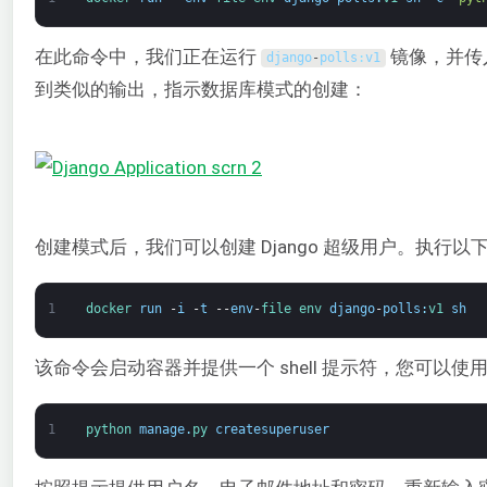
在此命令中，我们正在运行
镜像，并传
django
-
polls
:
v1
到类似的输出，指示数据库模式的创建：
创建模式后，我们可以创建 Django 超级用户。执行以下命
1
docker 
run
-
i
-
t
--
env
-
file 
env 
django
-
polls
:
v1 
sh
该命令会启动容器并提供一个 shell 提示符，您可以使用它
1
python 
manage
.
py 
createsuperuser