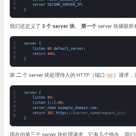
3
server 
SECOND_SERVER_IP
;
4
}
我们还定义了
3 个 server 块
。
第一个
server 块
1
server
{
2
listen
80
default_server
;
3
return
444
;
4
}
第
二
个 server 块处理传入的 HTTP（端口
）请求，
80
1
server
{
2
listen
80
;
3
listen
[
:
:
]
:
80
;
4
server_name 
example_domain
.
com
;
5
return
301
https
:
//$server_name$request_uri;
6
}
现在由第三个 server 块处理请求。它有几个指令，