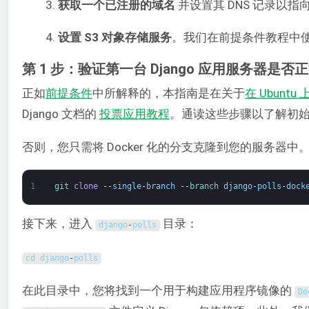
获取一个已注册的域名
并设置其 DNS 记录以指
设置 S3 对象存储服务
。我们在前提条件教程中
第 1 步：验证第一台 Django 应用服务器是否
正如
前提条件
中所解释的，本指南是在关于
在 Ubuntu 
Django 文档的
投票应用教程
。通读这些步骤以了解初
否则，您只需将 Docker 化的分支克隆到您的服务
1
git 
clone
--
single
-
branch
--
branch 
django
-
polls
-
dock
接下来，进入
目录：
django
-
polls
cd 
django
-
polls
在此目录中，您将找到一个用于构建应用程序镜像的
Do