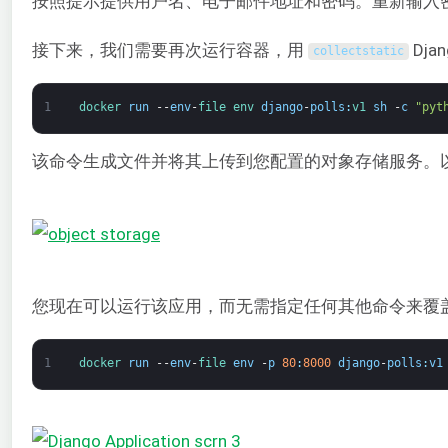
按照提示提供用户名、电子邮件地址和密码。重新输入密码
接下来，我们需要再次运行容器，用
Dj
collectstatic
1
docker 
run
--
env
-
file 
env 
django
-
polls
:
v1 
sh
-
c
"pyt
该命令生成文件并将其上传到您配置的对象存储服务。
您现在可以运行该应用，而无需指定任何其他命令来覆盖 Dock
1
docker 
run
--
env
-
file 
env
-
p
80
:
8000
django
-
polls
:
v1