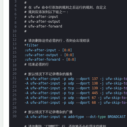
3
#
4
# 在 ufw 命令行添加的规则之后运行的规则。自定义
5
# 规则应添加到以下链之一：
6
# ufw-after-input
7
# ufw-after-output
8
# ufw-after-forward
9
#
10
11
12
# 请勿删除这些必需的行，否则会出现错误
13
*
filter
14
:
ufw
-
after
-
input
-
[
0
:
0
]
15
:
ufw
-
after
-
output
-
[
0
:
0
]
16
:
ufw
-
after
-
forward
-
[
0
:
0
]
17
# 结束必需的行
18
19
20
# 默认情况下不记录嘈杂的服务
21
-
A
ufw
-
after
-
input
-
p
udp
--
dport
137
-
j
ufw
-
skip
-
t
22
-
A
ufw
-
after
-
input
-
p
udp
--
dport
138
-
j
ufw
-
skip
-
t
23
-
A
ufw
-
after
-
input
-
p
tcp
--
dport
139
-
j
ufw
-
skip
-
t
24
-
A
ufw
-
after
-
input
-
p
tcp
--
dport
445
-
j
ufw
-
skip
-
t
25
-
A
ufw
-
after
-
input
-
p
udp
--
dport
67
-
j
ufw
-
skip
-
to
26
-
A
ufw
-
after
-
input
-
p
udp
--
dport
68
-
j
ufw
-
skip
-
to
27
28
# 默认情况下不记录嘈杂的广播
29
30
-
A
ufw
-
after
-
input
-
m
addrtype
--
dst
-
type 
BROADCAST
# 请勿删除 'COMMIT' 行，否则将不会处理这些规则