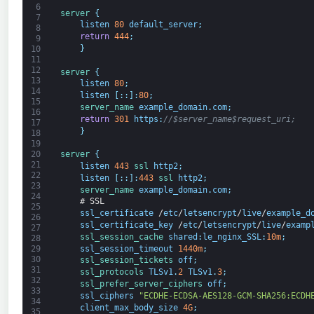
6
server
{
7
listen
80
default_server
;
8
return
444
;
9
}
10
11
12
server
{
13
listen
80
;
14
listen
[
:
:
]
:
80
;
15
server_name 
example_domain
.
com
;
16
return
301
https
:
//$server_name$request_uri;
17
}
18
19
20
server
{
21
listen
443
ssl 
http2
;
22
listen
[
:
:
]
:
443
ssl 
http2
;
23
server_name 
example_domain
.
com
;
24
# SSL
25
ssl_certificate
/
etc
/
letsencrypt
/
live
/
example_d
26
ssl_certificate_key
/
etc
/
letsencrypt
/
live
/
examp
27
ssl_session_cache 
shared
:
le_nginx_SSL
:
10m
;
28
ssl_session_timeout
1440m
;
29
30
ssl_session_tickets 
off
;
31
ssl_protocols 
TLSv1
.
2
TLSv1
.
3
;
32
ssl_prefer_server_ciphers 
off
;
33
ssl_ciphers
"ECDHE-ECDSA-AES128-GCM-SHA256:ECDH
34
client_max_body_size
4G
;
35