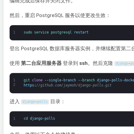
编辑完成后保存并关闭文件。
然后，重启 PostgreSQL 服务以使更改生效：
1
sudo 
service 
postgresql 
restart
登出 PostgreSQL 数据库服务器实例，并继续配置第
使用
第二台应用服务器
登录到
ssh
。然后克隆
django
-
p
1
git 
clone
--
single
-
branch
--
branch 
django
-
polls
-
dock
2
https
:
//github.com/jaymoh/django-polls.git
进入
目录：
django
-
polls
1
cd 
django
-
polls