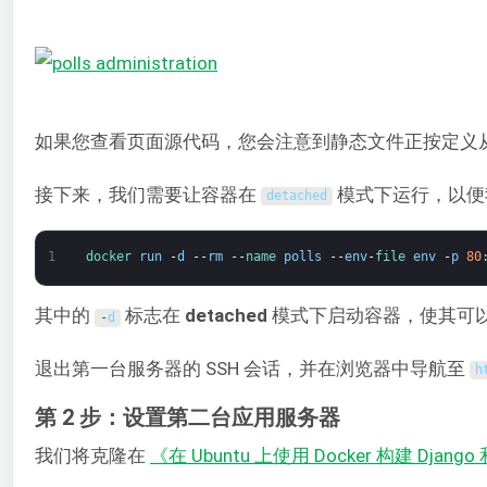
如果您查看页面源代码，您会注意到静态文件正按定义
接下来，我们需要让容器在
模式下运行，以便
detached
1
docker 
run
-
d
--
rm
--
name 
polls
--
env
-
file 
env
-
p
80
其中的
标志在
detached
模式下启动容器，使其可
-
d
退出第一台服务器的 SSH 会话，并在浏览器中导航至
h
第 2 步：设置第二台应用服务器
我们将克隆在
《在 Ubuntu 上使用 Docker 构建 Django 