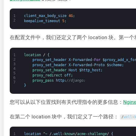
1
client_max_body_size
4G
;
2
keepalive_timeout
5
;
在配置文件中，我们还定义了两个 location 块。第
1
location
/
{
2
proxy_set_header
X
-
Forwarded
-
For
$
proxy_add_x_fo
3
proxy_set_header
X
-
Forwarded
-
Proto
$
scheme
;
4
proxy_set_header 
Host
$
http_host
;
5
proxy_redirect 
off
;
6
proxy_pass 
http
:
//django;
7
}
您可以从以下位置找到有关代理指令的更多信息：
Ngin
在第二个 location 块中，我们定义了一个路径：
/
well
-
1
location
^
~
/
.
well
-
known
/
acme
-
challenge
/
{