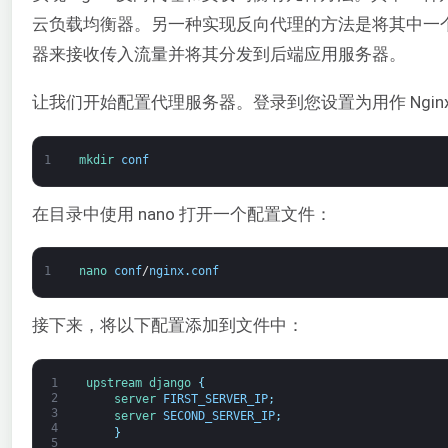
云负载均衡器。另一种实现反向代理的方法是将其中一个后
器来接收传入流量并将其分发到后端应用服务器。
让我们开始配置代理服务器。登录到您设置为用作 Nginx
1
mkdir 
conf
在目录中使用 nano 打开一个配置文件：
1
nano 
conf
/
nginx
.
conf
接下来，将以下配置添加到文件中：
1
upstream
django
{
2
server 
FIRST_SERVER_IP
;
3
server 
SECOND_SERVER_IP
;
4
}
5