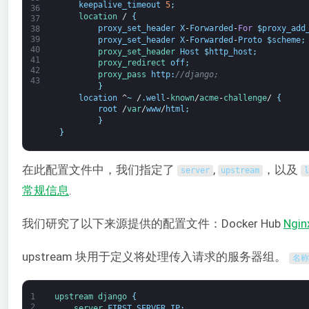
keepalive_timeout
5
;
36
location
/
{
37
proxy_set_header
X
-
Forwarded
-
For
$
proxy_add
38
39
proxy_set_header
X
-
Forwarded
-
Proto
$
scheme
;
40
proxy_set_header 
Host
$
http_host
;
41
proxy_redirect 
off
;
42
proxy_pass 
http
:
//django;
43
}
location
^
~
/
.
well
-
known
/
acme
-
challenge
/
{
root
/
var
/
www
/
html
;
}
}
在此配置文件中，我们指定了
,
，以及
server
upstream
l
常规信息
.
我们研究了以下来源提供的配置文件：Docker Hub
Ngi
upstream 块用于定义将处理传入请求的服务器组。
名称
1
upstream
django
{
2
server 
FIRST_SERVER_IP
;