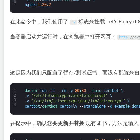
6
nginx
:
1.20.2
在此命令中，我们使用了
标志来挂载 Let’s Encryp
-
v
当容器启动并运行时，在浏览器中打开网页：
http
:
//ex
这是因为我们只配置了暂存/测试证书，而没有配置来自 Let’s
1
docker 
run
-
it
--
rm
-
p
80
:
80
--
name 
certbot
\
2
-
v
"/etc/letsencrypt:/etc/letsencrypt"
\
3
-
v
"/var/lib/letsencrypt:/var/lib/letsencrypt"
\
4
certbot
/
certbot 
certonly
--
standalone
-
d
example_dom
在提示中，确认您要
更新并替换
现有证书，方法是输入