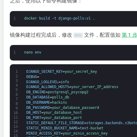
之后，使用以下命令构建镜像：
1
docker 
build
-
t
django
-
polls
:
v1
.
镜像构建过程完成后，修改
文件，配置值如
第 1 
env
1
nano 
env
1
DJANGO_SECRET_KEY
=
your_secret_key
2
DEBUG
=
3
DJANGO_LOGLEVEL
=
info
4
DJANGO_ALLOWED_HOSTS
=
your_server_IP_address
5
DB_ENGINE
=
postgresql_psycopg2
6
DB_DATABASE
=
polls_db
7
DB_USERNAME
=
hackins
8
DB_PASSWORD
=
your_database_password
9
DB_HOST
=
your_database_host
10
11
DB_PORT
=
your_database_port
12
STATIC_DEFAULT_FILE_STORAGE
=
storages
.
backends
.
s3bot
13
STATIC_MINIO_BUCKET_NAME
=
test
-
bucket
14
MINIO_ACCESS_KEY
=
your_minio_access_key
15