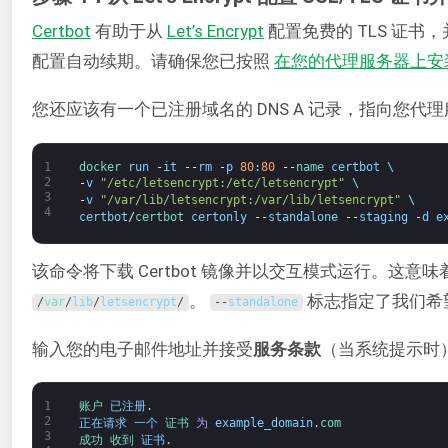
Certbot
有助于从
Let’s Encrypt
配置免费的 TLS 证书，
配置自动续期。请确保您已按照
在您的代理服务器上安装了
您还应该有一个已注册域名的 DNS A 记录，指向您代理服务器
1
docker 
run
-
it
--
rm
-
p
80
:
80
--
name 
certbot
\
2
-
v
"/etc/letsencrypt:/etc/letsencrypt"
\
3
-
v
"/var/lib/letsencrypt:/var/lib/letsencrypt"
\
4
certbot
/
certbot 
certonly
--
standalone
--
staging
-
d
e
该命令将下载 Certbot 镜像并以交互模式运行。这意
。
标志指定了我们希望 
/
var
/
lib
/
letsencrypt
/
--
standalone
输入您的电子邮件地址并接受
服务条款
（当系统提示时
1
账户 
已注册
.
2
正在请求
一个
证书 
为
example_domain
.
com
3
成功 
收到 
证书
.