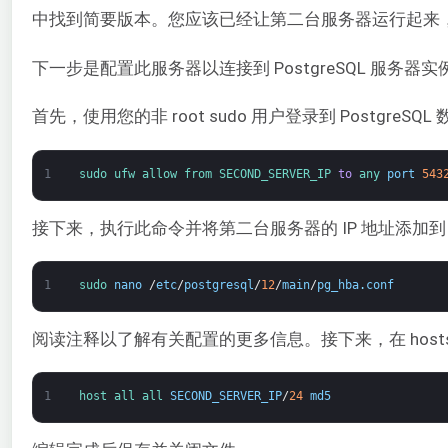
中找到简要版本。您应该已经让第二台服务器运行起来，添加了一
下一步是配置此服务器以连接到 PostgreSQL 服务器
首先，使用您的非 root sudo 用户登录到 Postgre
1
sudo 
ufw 
allow 
from 
SECOND_SERVER_IP 
to
any 
port
543
接下来，执行此命令并将第二台服务器的 IP 地址添加到 P
1
sudo 
nano
/
etc
/
postgresql
/
12
/
main
/
pg_hba
.
conf
阅读注释以了解有关配置的更多信息。接下来，在 hosts
1
host 
all 
all 
SECOND_SERVER_IP
/
24
md5