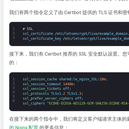
我们有两个指令定义了由 Certbot 提供的 TLS 证
1
# SSL
2
ssl_certificate
/
etc
/
letsencrypt
/
live
/
example_domain
3
ssl_certificate_key
/
etc
/
letsencrypt
/
live
/
example_do
接下来，我们有 Certbot 推荐的 SSL 安全默认设置。
的：
1
ssl_session_cache 
shared
:
le_nginx_SSL
:
10m
;
2
ssl_session_timeout
1440m
;
3
ssl_session_tickets 
off
;
4
ssl_protocols 
TLSv1
.
2
TLSv1
.
3
;
5
ssl_prefer_server_ciphers 
off
;
6
ssl_ciphers
"ECDHE-ECDSA-AES128-GCM-SHA256:ECDHE-RSA
在接下来的两个指令中，我们将定义客户端请求主体的
的 Nginx 配置
的更多信息：