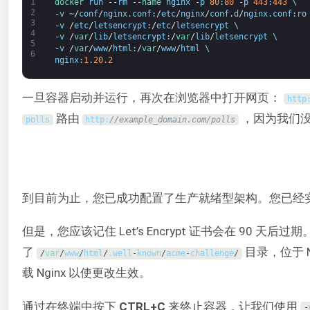
1
docker 
run
--
rm
--
name 
nginx
-
p
80
:
80
-
p
443
:
443
\
2
-
v
~
/
conf
/
nginx
.
conf
:
/
etc
/
nginx
/
conf
.
d
/
nginx
.
conf
:
ro
3
-
v
/
etc
/
letsencrypt
:
/
etc
/
letsencrypt
\
4
-
v
/
var
/
lib
/
letsencrypt
:
/
var
/
lib
/
letsencrypt
\
5
-
v
/
var
/
www
/
html
:
/
var
/
www
/
html
\
6
nginx
:
1.20.2
一旦容器启动并运行，再次在浏览器中打开网页：
http
路由
，因为我们
polls
http
:
//example_domain.com/polls
到目前为止，您已成功配置了生产就绪型架构。您已经实
但是，您应该记住 Let’s Encrypt 证书会在 90 
了
目录，位于 N
/
var
/
www
/
html
/
.
well
-
known
/
acme
-
challenge
/
载 Nginx 以使更改生效。
通过在终端中按下
CTRL+C
来终止容器，让我们使用
-