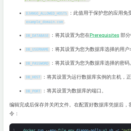
：此值用于保护您的应用免受
DJANGO_ALLOWED_HOSTS
.
example_domain
.
com
：将其设置为您在
Prerequisites
部分
DB_DATABASE
：将其设置为您为数据库选择的用户
DB_USERNAME
：将其设置为您为数据库选择的密码
DB_PASSWORD
：将其设置为运行数据库实例的主机，
DB_HOST
：将其设置为数据库的端口。
DB_PORT
编辑完成后保存并关闭文件。在配置好数据库凭据后，我们可
令：
1
docker 
run
--
env
-
file 
env 
django
-
polls
:
v1 
sh
-
c
"pyt