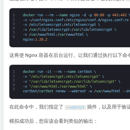
1
docker 
run
--
rm
--
name 
nginx
-
d
-
p
80
:
80
-
p
443
:
443
2
-
v
~
/
conf
/
nginx
.
conf
:
/
etc
/
nginx
/
conf
.
d
/
nginx
.
conf
:
ro
3
-
v
/
etc
/
letsencrypt
:
/
etc
/
letsencrypt
\
4
-
v
/
var
/
lib
/
letsencrypt
:
/
var
/
lib
/
letsencrypt
\
5
-
v
/
var
/
www
/
html
:
/
var
/
www
/
html
\
6
nginx
:
1.20.2
这将使 Nginx 容器在后台运行。让我们通过执行以下
1
docker 
run
-
it
--
rm
--
name 
certbot
\
2
-
v
"/etc/letsencrypt:/etc/letsencrypt"
\
3
-
v
"/var/lib/letsencrypt:/var/lib/letsencrypt"
\
4
-
v
"/var/www/html:/var/www/html"
\
5
certbot
/
certbot 
renew
--
webroot
-
w
/
var
/
www
/
html
--
d
在此命令中，我们指定了
插件，以及用于验
--
webroot
模拟成功后，您应该会看到类似的输出：