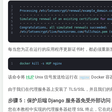
1
-
-
-
-
-
-
-
-
-
-
-
-
-
-
-
-
-
-
-
-
-
-
-
-
-
-
2
Processing
/
etc
/
letsencrypt
/
renewal
/
example_domain
.
c
3
-
-
-
-
-
-
-
-
-
-
-
-
-
-
-
-
-
-
-
-
-
-
-
-
-
-
4
Simulating 
renewal 
of 
an 
existing 
certificate 
for
ex
5
-
-
-
-
-
-
-
-
-
-
-
-
-
-
-
-
-
-
-
-
-
-
-
-
-
-
6
Congratulations
,
all 
simulated 
renewals 
succeeded
:
7
/
etc
/
letsencrypt
/
live
/
hackinroms
.
com
/
fullchain
.
pem
(
8
-
-
-
-
-
-
-
-
-
-
-
-
-
-
-
-
-
-
-
-
-
-
-
-
-
-
每当您为正在运行的应用程序更新证书时，都必须重新加载 
1
docker 
kill
-
s
HUP 
nginx
该命令将
HUP
Unix 信号发送给运行在
Docker
nginx
由于我们在代理服务器上安装了 TLS/SSL，并且我
步骤 5：保护后端 Django 服务器免受外部访问
您在本教程中实现的代理服务器处理 SSL 终止，它