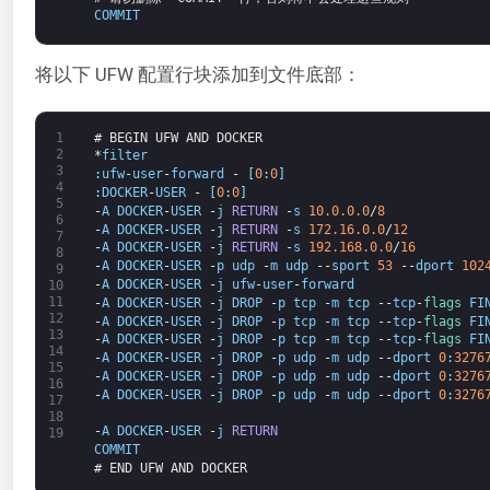
COMMIT
将以下 UFW 配置行块添加到文件底部：
1
# BEGIN UFW AND DOCKER
2
*
filter
3
:
ufw
-
user
-
forward
-
[
0
:
0
]
4
:
DOCKER
-
USER
-
[
0
:
0
]
5
-
A
DOCKER
-
USER
-
j
RETURN
-
s
10.0.0.0
/
8
6
-
A
DOCKER
-
USER
-
j
RETURN
-
s
172.16.0.0
/
12
7
-
A
DOCKER
-
USER
-
j
RETURN
-
s
192.168.0.0
/
16
8
-
A
DOCKER
-
USER
-
p
udp
-
m
udp
--
sport
53
--
dport
102
9
-
A
DOCKER
-
USER
-
j
ufw
-
user
-
forward
10
11
-
A
DOCKER
-
USER
-
j
DROP
-
p
tcp
-
m
tcp
--
tcp
-
flags 
FI
12
-
A
DOCKER
-
USER
-
j
DROP
-
p
tcp
-
m
tcp
--
tcp
-
flags 
FI
13
-
A
DOCKER
-
USER
-
j
DROP
-
p
tcp
-
m
tcp
--
tcp
-
flags 
FI
14
-
A
DOCKER
-
USER
-
j
DROP
-
p
udp
-
m
udp
--
dport
0
:
3276
15
-
A
DOCKER
-
USER
-
j
DROP
-
p
udp
-
m
udp
--
dport
0
:
3276
16
-
A
DOCKER
-
USER
-
j
DROP
-
p
udp
-
m
udp
--
dport
0
:
3276
17
18
-
A
DOCKER
-
USER
-
j
RETURN
19
COMMIT
# END UFW AND DOCKER