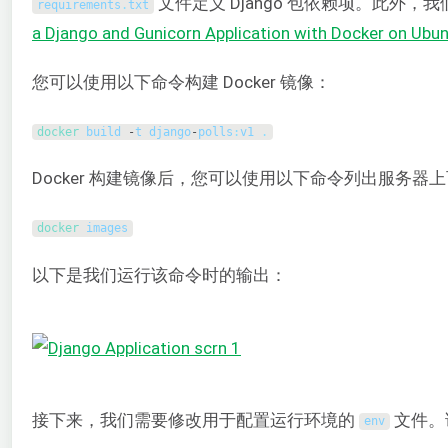
文件定义 Django 包依赖项。此外
requirements
.
txt
a Django and Gunicorn Application with Docker on Ubu
您可以使用以下命令构建 Docker 镜像：
docker 
build
-
t
django
-
polls
:
v1
.
Docker 构建镜像后，您可以使用以下命令列出服务器
docker 
images
以下是我们运行该命令时的输出：
接下来，我们需要修改用于配置运行环境的
文件。该
env