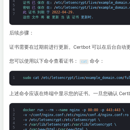
4
证书 
已
保存 
在
:
/
etc
/
letsencrypt
/
live
/
example_domain
.
5
密钥 
已
保存 
在
:
/
etc
/
letsencrypt
/
live
/
example_domain
.
6
此
证书 
到期 
于
2022
-
04
-
29.
7
这些 
文件 
将 
被 
更新 
当 
该 
证书 
更新时
.
后续步骤：
证书需要在过期前进行更新。Certbot 可以在后台
您可以使用以下命令查看证书：
命令：
cat
1
sudo 
cat
/
etc
/
letsencrypt
/
live
/
example_domain
.
com
/
fu
上述命令应该在终端中显示您的证书。一旦您确认 Cert
1
docker 
run
--
rm
--
name 
nginx
-
p
80
:
80
-
p
443
:
443
\
2
-
v
~
/
conf
/
nginx
.
conf
:
/
etc
/
nginx
/
conf
.
d
/
nginx
.
conf
:
ro
3
-
v
/
etc
/
letsencrypt
:
/
etc
/
letsencrypt
\
4
-
v
/
var
/
lib
/
letsencrypt
:
/
var
/
lib
/
letsencrypt
\
5
-
v
/
var
/
www
/
html
:
/
var
/
www
/
html
\