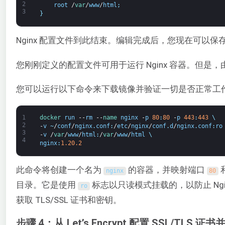
2
root
/
var
/
www
/
html
;
3
}
Nginx 配置文件到此结束。编辑完成后，您现在可以保
您刚刚定义的配置文件可用于运行 Nginx 容器。但是，由于
您可以运行以下命令来下载镜像并验证一切是否正常工
1
docker 
run
--
rm
--
name 
nginx
-
p
80
:
80
-
p
443
:
443
\
2
-
v
~
/
conf
/
nginx
.
conf
:
/
etc
/
nginx
/
conf
.
d
/
nginx
.
conf
:
ro
3
-
v
/
var
/
www
/
html
:
/
var
/
www
/
html
\
4
nginx
:
1.20.2
此命令将创建一个名为
的容器，并映射端口
nginx
80
目录。它是使用
标志以只读模式挂载的，以防止 Ng
ro
获取 TLS/SSL 证书和密钥。
步骤 4：从 Let’s Encrypt 配置 SSL/TLS 证