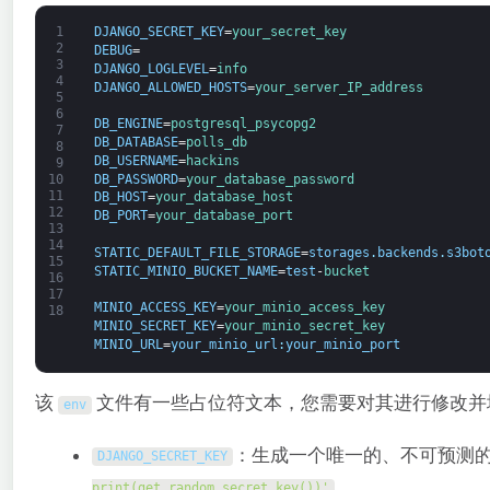
1
DJANGO_SECRET_KEY
=
your_secret_key
2
DEBUG
=
3
DJANGO_LOGLEVEL
=
info
4
DJANGO_ALLOWED_HOSTS
=
your_server_IP_address
5
6
DB_ENGINE
=
postgresql_psycopg2
7
DB_DATABASE
=
polls_db
8
DB_USERNAME
=
hackins
9
DB_PASSWORD
=
your_database_password
10
11
DB_HOST
=
your_database_host
12
DB_PORT
=
your_database_port
13
14
STATIC_DEFAULT_FILE_STORAGE
=
storages
.
backends
.
s3bot
15
STATIC_MINIO_BUCKET_NAME
=
test
-
bucket
16
17
MINIO_ACCESS_KEY
=
your_minio_access_key
18
MINIO_SECRET_KEY
=
your_minio_secret_key
MINIO_URL
=
your_minio_url
:
your_minio_port
该
文件有一些占位符文本，您需要对其进行修改并
env
：生成一个唯一的、不可预测
DJANGO_SECRET_KEY
.
print(get_random_secret_key())'