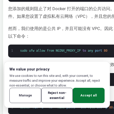
您添加的规则阻止了对 Docker 打开的端口的公共访
件。如果您设置了虚拟私有云网络（VPC），并且您的所有三台服
然而，我们使用的是公共 IP，并且可能没有 VPC。因
以下命令：
1
sudo 
ufw 
allow 
from 
NGINX_PROXY_IP 
to
any 
port
80
完成修改后，重启您的 Django 应用服务器以使更改
We value your privacy
We use cookies to run this site and, with your consent, to
1
sudo 
reboot
measure traffic and improve your experience. Accept all, reject
non-essential, or choose what to allow.
服务器重启后，像在
步骤 1
或
步骤 2
:
Reject non-
Manage
Accept all
essential
1
docker 
run
-
d
--
rm
--
name 
polls
--
env
-
file 
env
-
p
80