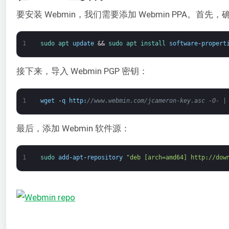
要安装 Webmin，我们需要添加 Webmin PPA。
1
sudo 
apt 
update
&&
sudo 
apt 
install 
software
-
propert
接下来，导入 Webmin PGP 密钥：
1
wget
-
q
http
:
//www.webmin.com/jcameron-key.asc -O- |
最后，添加 Webmin 软件源：
1
sudo 
add
-
apt
-
repository
"deb [arch=amd64] http://dow