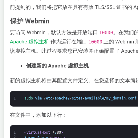
前提到的，我们将把它放在具有有效 TLS/SSL 证书的 Ap
保护 Webmin
要访问 Webmin，默认方法是开放端口
。在我们
10000
Apache 虚拟主机
作为运行在端口
上的 Webm
10000
该虚拟主机。此过程要求您已安装并正确配置了 Apache Web
创建新的 Apache 虚拟主机
新的虚拟主机将由其配置文件定义。在您选择的文本编
1
sudo 
vim
/
etc
/
apache2
/
sites
-
available
/
my_domain
.
conf
在文件中，添加以下行：
1
<VirtualHost 
*
:
80
>
2
ServerAdmin 
<email>