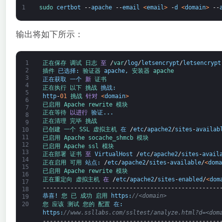
1
sudo 
certbot
--
apache
--
email
<
email
>
-
d
<
domain
>
--
输出将如下所示：
1
正在保存 
调试 
日志 
至
/
var
/
log
/
letsencrypt
/
letsencrypt
2
插件 
已选择
:
验证器 
apache
,
安装器 
apache
3
正在获取
一个
新
证书
4
正在执行 
以下 
挑战 
挑战
:
5
http
-
01
挑战 
针对
<
domain
>
6
已启用 
Apache 
rewrite 
模块
7
正在等待 
以进行
验证
.
.
.
8
正在清理 
完毕 
挑战
9
已创建 
一个 
SSL 
虚拟主机 
在
/
etc
/
apache2
/
sites
-
availab
10
11
已启用 
Apache 
socache_shmcb 
模块
12
已启用 
Apache 
ssl 
模块
13
正在部署 
证书 
至
VirtualHost
/
etc
/
apache2
/
sites
-
avail
14
正在启用 
可用 
站点
:
/
etc
/
apache2
/
sites
-
available
/
<
doma
15
已启用 
Apache 
rewrite 
模块
16
正在重定向 
虚拟主机 
在
/
etc
/
apache2
/
sites
-
enabled
/
<
dom
17
---------------------------------------------------
18
恭喜
!
您 
已 
成功 
启用 
https
:
//<domain>
19
20
您 
应该 
测试 
您的 
配置 
在
:
https
:
//www.ssllabs.com/ssltest/analyze.html?d=<dom
---------------------------------------------------