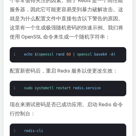
个非常值得关注的因素。由于 Redis 是一个高性能
服务器，因此它可能更容易受到暴力破解攻击。这
就是为什么配置文件中直接包含以下警告的原因。
这里有一个生成极强随机密码的快速示例。我们将
使用 OpenSSL 命令来生成一个随机字符串：
1
echo
$
(
openssl 
rand
60
|
openssl 
base64
-
A
)
配置新密码后，重启 Redis 服务以使更改生效：
1
sudo 
systemctl 
restart 
redis
.
service
现在来测试密码是否已成功应用。启动 Redis 命令
行控制台：
1
redis
-
cli