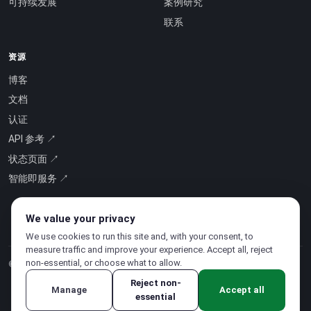
可持续发展
案例研究
联系
资源
博客
文档
认证
API 参考 ↗
状态页面 ↗
智能即服务 ↗
We value your privacy
We use cookies to run this site and, with your consent, to
measure traffic and improve your experience. Accept all, reject
non-essential, or choose what to allow.
© 2026 CloudSigma Holding AG.
版权所有
.
Reject non-
Manage
Accept all
essential
隐私政策
·
服务条款