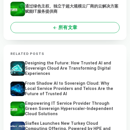
通过绿色主权、独立于超大规模云厂商的云解决方案
赋能IT服务提供商
所有文章
RELATED POSTS
Designing the Future: How Trusted AI and
Sovereign Cloud Are Transforming Digital
Experiences
From Shadow AI to Sovereign Cloud: Why
Local Service Providers and Telcos Are the
Future of Trusted AI
Empowering IT Service Provider Through
Green Sovereign Hyperscaler-Independent
Cloud Solutions
Siaflex Launches New Turkey Cloud
Computing Offering, Powered by HPE and