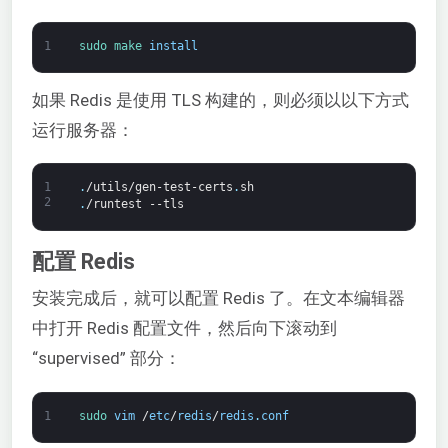
1
sudo 
make 
install
如果 Redis 是使用 TLS 构建的，则必须以以下方式
运行服务器：
1
.
/utils/gen-test-certs
.
sh
2
.
/runtest
--tls
配置 Redis
安装完成后，就可以配置 Redis 了。在文本编辑器
中打开 Redis 配置文件，然后向下滚动到
“supervised” 部分：
1
sudo 
vim
/
etc
/
redis
/
redis
.
conf