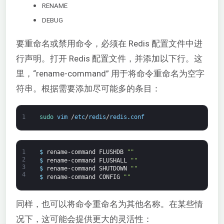
RENAME
DEBUG
要重命名或禁用命令，必须在 Redis 配置文件中进
行声明。打开 Redis 配置文件，并添加以下行。这
里，“rename-command” 用于将命令重命名为空字
符串。根据需要添加尽可能多的条目：
1
sudo 
vim
/
etc
/
redis
/
redis
.
conf
1
$
rename-command
FLUSHDB
""
2
$
rename-command
FLUSHALL
""
3
$
rename-command
SHUTDOWN
""
4
$
rename-command
CONFIG
""
同样，也可以将命令重命名为其他名称。在某些情
况下，这可能会提供更大的灵活性：