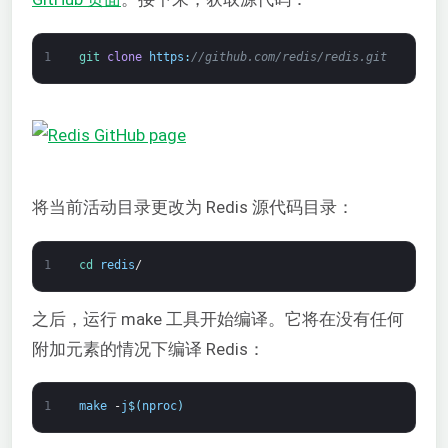
1
git 
clone
https
:
//github.com/redis/redis.git
将当前活动目录更改为 Redis 源代码目录：
1
cd 
redis
/
之后，运行 make 工具开始编译。它将在没有任何
附加元素的情况下编译 Redis：
1
make
-
j
$
(
nproc
)