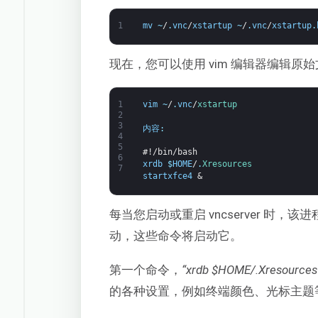
1
mv
~
/
.
vnc
/
xstartup
~
/
.
vnc
/
xstartup
.
现在，您可以使用 vim 编辑器编辑
1
vim
~
/
.
vnc
/
xstartup
2
3
内容
:
4
5
#!/bin/bash
6
xrdb
$
HOME
/
.
Xresources
7
startxfce4
&
每当您启动或重启 vncserver 时
动，这些命令将启动它。
第一个命令，
“xrdb $HOME/.Xresources
的各种设置，例如终端颜色、光标主题等