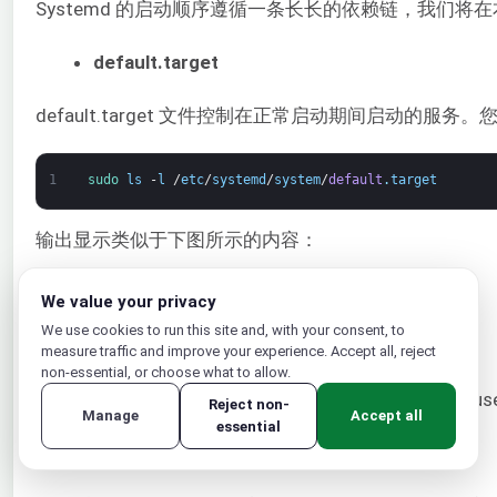
Systemd 的启动顺序遵循一条长长的依赖链，我们将
default.target
default.target 文件控制在正常启动期间启动的服务
1
sudo 
ls
-
l
/
etc
/
systemd
/
system
/
default
.
target
输出显示类似于下图所示的内容：
We value your privacy
We use cookies to run this site and, with your consent, to
measure traffic and improve your experience. Accept all, reject
non-essential, or choose what to allow.
截图显示默认 target 符号链接到以下目录中的 multi-user
Reject non-
Manage
Accept all
essential
multi-user.target.wants