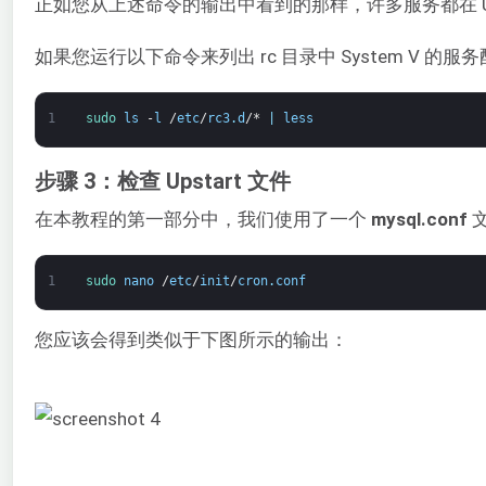
正如您从上述命令的输出中看到的那样，许多服务都在 Upsta
如果您运行以下命令来列出 rc 目录中 System V 
1
sudo 
ls
-
l
/
etc
/
rc3
.
d
/*
|
less
步骤 3：检查 Upstart 文件
在本教程的第一部分中，我们使用了一个
mysql.conf
1
sudo 
nano
/
etc
/
init
/
cron
.
conf
您应该会得到类似于下图所示的输出：