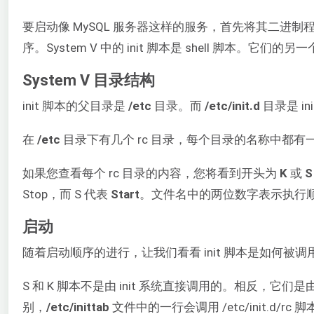
要启动像 MySQL 服务器这样的服务，首先将其二进
序。System V 中的 init 脚本是 shell 脚本。它们
System V 目录结构
init 脚本的父目录是
/etc
目录。而
/etc/init.d
目录是 in
在
/etc
目录下有几个 rc 目录，每个目录的名称中都
如果您查看每个 rc 目录的内容，您将看到开头为
K
或
Stop，而 S 代表
Start
。文件名中的两位数字表示执行
启动
随着启动顺序的进行，让我们看看 init 脚本是如何被调
S 和 K 脚本不是由 init 系统直接调用的。相反，它
别，
/etc/inittab
文件中的一行会调用 /etc/init.d