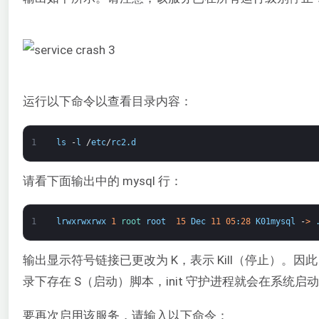
运行以下命令以查看目录内容：
1
ls
-
l
/
etc
/
rc2
.
d
请看下面输出中的 mysql 行：
1
lrwxrwxrwx
1
root 
root
15
Dec
11
05
:
28
K01mysql
-
>
输出显示符号链接已更改为 K，表示 Kill（停止）。因
录下存在 S（启动）脚本，init 守护进程就会在系统
要再次启用该服务，请输入以下命令：