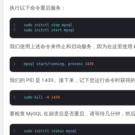
执行以下命令重启服务：
1
sudo 
initctl 
stop 
mysql
2
sudo 
initctl 
start 
mysql
我们使用上述命令来停止和启动服务，因为在这里使用
1
mysql 
start
/
running
,
process
1439
我们的 PID 是 1439。接下来，记下您运行命令时获
1
sudo 
kill
-
9
1439
要检查 MySQL 在崩溃后是否重启，请等待几分钟，然
1
sudo 
initctl 
status 
mysql