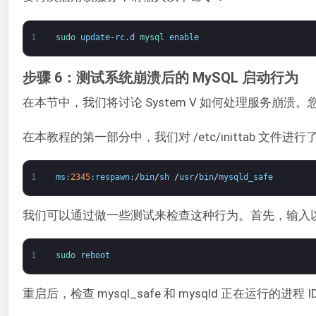
1
sudo 
update
-
rc
.
d
mysql 
enable
步骤 6：测试系统崩溃后的 MySQL 启动行为
在本节中，我们将讨论 System V 如何处理服务崩
在本教程的第一部分中，我们对 /etc/inittab 文
1
ms
:
2345
:
respawn
:
/
bin
/
sh
/
usr
/
bin
/
mysqld_safe
我们可以通过做一些测试来检查这种行为。首先，输入以
1
sudo 
reboot
重启后，检查 mysql_safe 和 mysqld 正在运行的进