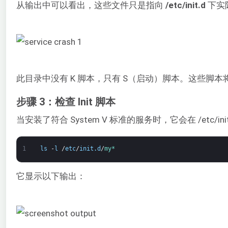
从输出中可以看出，这些文件只是指向
/etc/init.d
下实
此目录中没有 K 脚本，只有 S（启动）脚本。这些脚
步骤 3：检查 Init 脚本
当安装了符合 System V 标准的服务时，它会在 /etc/i
1
ls
-
l
/
etc
/
init
.
d
/
my*
它显示以下输出：