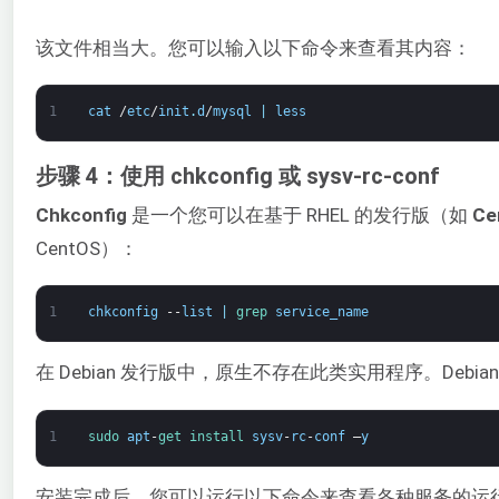
该文件相当大。您可以输入以下命令来查看其内容：
1
cat
/
etc
/
init
.
d
/
mysql
|
less
步骤 4：使用 chkconfig 或 sysv-rc-conf
Chkconfig
是一个您可以在基于 RHEL 的发行版（如
Ce
CentOS）：
1
chkconfig
--
list
|
grep 
service_name
在 Debian 发行版中，原生不存在此类实用程序。Debia
1
sudo 
apt
-
get 
install 
sysv
-
rc
-
conf
–
y
安装完成后，您可以运行以下命令来查看各种服务的运