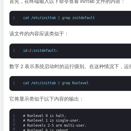
首先，在终端输入以下命令查看 inittab 文件的内容：
1
cat
/
etc
/
inittab
|
grep 
initdefault
该文件的内容应该类似于：
1
id
:
2
:
initdefault
:
数字 2 表示系统启动时的运行级别。在这种情况下，运行
1
cat
/
etc
/
inittab
|
grep 
Runlevel
它将显示类似于以下内容的输出：
1
# Runlevel 0 is halt.
2
# Runlevel 1 is single-user.
3
# Runlevels 2-5 are multi-user.
4
# Runlevel 6 is reboot.