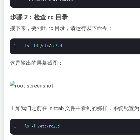
步骤 2：检查 rc 目录
接下来，要列出 rc 目录，请运行以下命令：
1
ls
-
ld
/
etc
/
rc*
.
d
这是输出的屏幕截图：
正如我们之前在 inittab 文件中看到的那样，系统配置
1
ls
-
l
/
etc
/
rc2
.
d