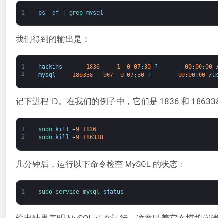
1
ps
-
ef
|
grep 
mysql
我们得到的输出是：
1
hackins
1836
1
0
07
:
30
?
00
:
00
:
00
2
mysql
186338
907
0
07
:
30
?
00
:
00
:
00
/
u
记下进程 ID。在我们的例子中，它们是 1836 和 18
1
sudo 
kill
-
9
1836
2
sudo 
kill
-
9
186338
几分钟后，运行以下命令检查 MySQL 的状态：
1
sudo 
service 
mysql 
status
输出结果表明 MySQL 正在运行，这意味着它在模拟