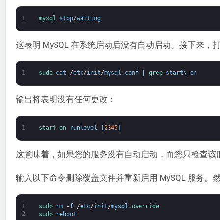
1
mysql 
stop
/
waiting
这表明 MySQL 在系统启动后没有自动启动。接下来，打
1
sudo 
cat
/
etc
/
init
/
mysql
.
conf
|
grep 
start
\
on
输出将表明没有任何更改：
1
start 
on 
runlevel
[
2345
]
这意味着，如果您的服务没有自动启动，而您只检查该
输入以下命令删除覆盖文件并重新启用 MySQL 服务。
1
sudo 
rm
-
f
/
etc
/
init
/
mysql
.
override
2
sudo 
reboot