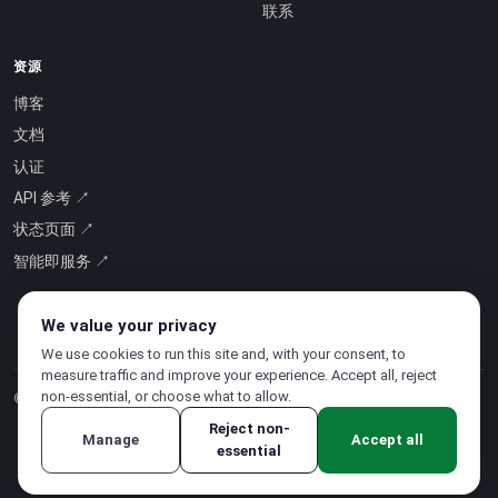
联系
资源
博客
文档
认证
API 参考 ↗
状态页面 ↗
智能即服务 ↗
We value your privacy
We use cookies to run this site and, with your consent, to
measure traffic and improve your experience. Accept all, reject
non-essential, or choose what to allow.
© 2026 CloudSigma Holding AG.
版权所有
.
Reject non-
Manage
Accept all
essential
隐私政策
·
服务条款