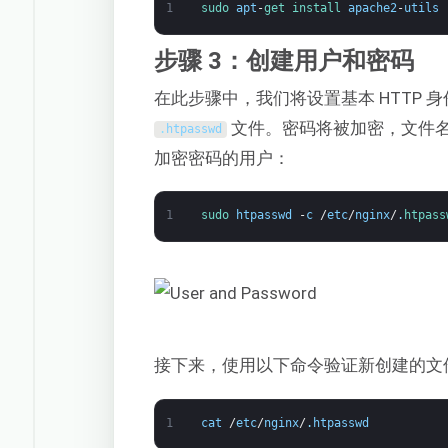
1
sudo 
apt
-
get 
install 
apache2
-
utils
步骤 3：创建用户和密码
在此步骤中，我们将设置基本 HTTP
文件。密码将被加密，文件
.
htpasswd
加密密码的用户：
1
sudo 
htpasswd
-
c
/
etc
/
nginx
/
.
htpass
接下来，使用以下命令验证新创建的文
1
cat
/
etc
/
nginx
/
.
htpasswd