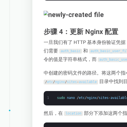
步骤 4：更新 Nginx 配置
一旦我们有了 HTTP 基本身份验证凭据
们需要
和
auth_basic
auth_basic_user_fi
令的值是字符串格式，而
auth_basic_us
中创建的密码文件的路径。将这两个指
目录中找到目
/
etc
/
nginx
/
sites
-
available
1
sudo 
nano
/
etc
/
nginx
/
sites
-
availabl
然后，在
部分下添加这两个
location