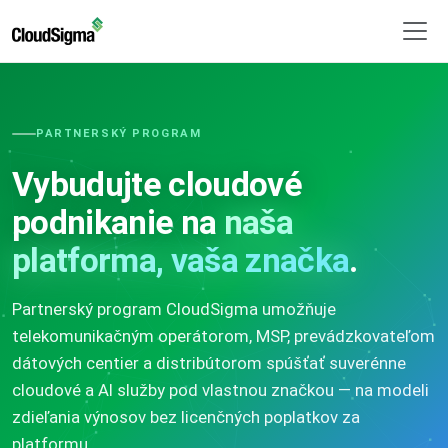
PARTNERSKÝ PROGRAM
Vybudujte cloudové
podnikanie na
naša
platforma, vaša značka
.
Partnerský program CloudSigma umožňuje
telekomunikačným operátorom, MSP, prevádzkovateľom
dátových centier a distribútorom spúšťať suverénne
cloudové a AI služby pod vlastnou značkou — na modeli
zdieľania výnosov bez licenčných poplatkov za
platformu.