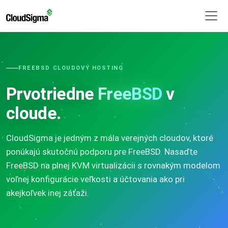
FREEBSD CLOUDOVÝ HOSTING
Prvotriedne
FreeBSD
v
cloude.
CloudSigma je jedným z mála verejných cloudov, ktoré
ponúkajú skutočnú podporu pre FreeBSD. Nasaďte
FreeBSD na plnej KVM virtualizácii s rovnakým modelom
voľnej konfigurácie veľkosti a účtovania ako pri
akejkoľvek inej záťaži.