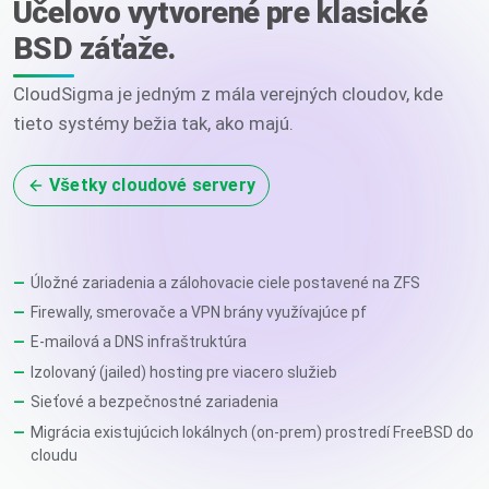
Účelovo vytvorené pre klasické
BSD záťaže.
CloudSigma je jedným z mála verejných cloudov, kde
tieto systémy bežia tak, ako majú.
Všetky cloudové servery
Úložné zariadenia a zálohovacie ciele postavené na ZFS
Firewally, smerovače a VPN brány využívajúce pf
E-mailová a DNS infraštruktúra
Izolovaný (jailed) hosting pre viacero služieb
Sieťové a bezpečnostné zariadenia
Migrácia existujúcich lokálnych (on-prem) prostredí FreeBSD do
cloudu