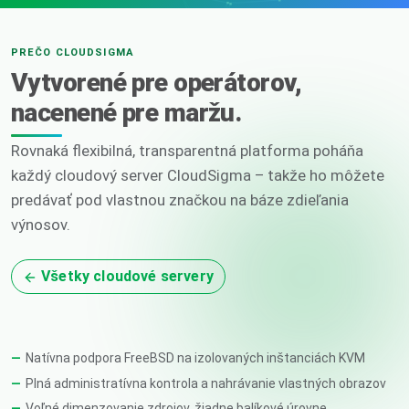
PREČO CLOUDSIGMA
Vytvorené pre operátorov,
nacenené pre maržu.
Rovnaká flexibilná, transparentná platforma poháňa
každý cloudový server CloudSigma – takže ho môžete
predávať pod vlastnou značkou na báze zdieľania
výnosov.
Všetky cloudové servery
Natívna podpora FreeBSD na izolovaných inštanciách KVM
Plná administratívna kontrola a nahrávanie vlastných obrazov
Voľné dimenzovanie zdrojov, žiadne balíkové úrovne