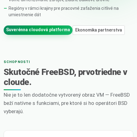
Regióny v rámci krajiny pre pracovné zaťaženia citlivé na
umiestnenie dát
Suverénna cloudová platforma
Ekonomika partnerstva
SCHOPNOSTI
Skutočné FreeBSD, prvotriedne v
cloude.
Nie je to len dodatočne vytvorený obraz VM — FreeBSD
beží natívne s funkciami, pre ktoré si ho operátori BSD
vyberajú.