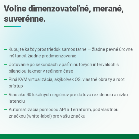
Voľne dimenzovateľné, merané,
suverénne.
Kupujte každý prostriedok samostatne — žiadne pevné úrovne
inštancií, žiadne predimenzovanie
Účtovanie po sekundách v päťminútových intervaloch s
bilanciou takmer v reálnom čase
Plná KVM virtualizácia, akýkoľvek OS, vlastné obrazy a root
prístup
Viac ako 40 lokálnych regiónov pre dátovú rezidenciu a nízku
latenciu
Automatizácia pomocou API a Terraform, pod vlastnou
značkou (white-label) pre vašu značku