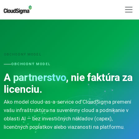
OBCHODNÝ MODEL
OBCHODNÝ MODEL
A
partnerstvo
, nie faktúra za
licenciu.
Ako model cloud-as-a-service od CloudSigma premení
vašu infraštruktúru na suverénny cloud a podnikanie v
oblasti AI — bez investičných nákladov (capex),
licenčných poplatkov alebo viazanosti na platformu.