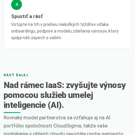
4
Spustiť a rásť
Vstúpte na trh v priebeu niekoľkých týždňov vďaka
onboardingu, podpore a modelu zdieľania výnosov, ktorý
spája náš úspech s vaším.
RÁSŤ ĎALEJ
Nad rámec IaaS: zvyšujte výnosy
pomocou služieb umelej
inteligencie (AI).
Rovnaký model partnerstva sa vzťahuje aj na AI
portfólio spoločnosti CloudSigma, takže vaše
podnikanie v oblasti cloudu neustále rastie namiesto