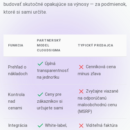
budovať skutočné opakujúce sa výnosy — za podmienok,
ktoré si sami určíte.
PARTNERSKÝ
FUNKCIA
MODEL
TYPICKÝ PREDAJCA
CLOUDSIGMA
Úplná
Cenníková cena
Prehľad o
transparentnosť
nákladoch
mínus zľava
na jednotku
Zvyčajne viazané
Ceny pre
Kontrola
na odporúčanú
nad
zákazníkov si
maloobchodnú cenu
cenami
určujete sami
(MSRP)
Integrácia
White-label,
Viditeľná faktúra