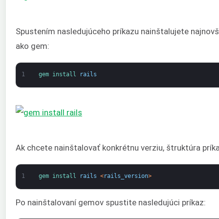
Spustením nasledujúceho príkazu nainštalujete najnovši
ako gem:
1
gem 
install 
rails
Ak chcete nainštalovať konkrétnu verziu, štruktúra príka
1
gem 
install 
rails
<
rails_version
>
Po nainštalovaní gemov spustite nasledujúci príkaz: