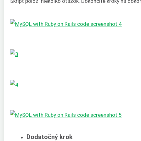
Skript položí niekoľko otázok. Dokončite kroky na doko
Dodatočný krok