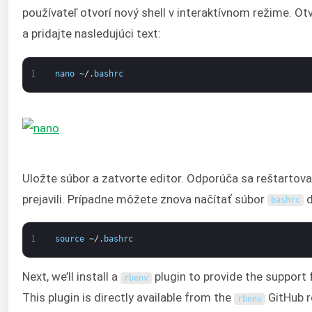
používateľ otvorí nový shell v interaktívnom režime. O
a pridajte nasledujúci text:
1
nano
~
/
.
bashrc
Uložte súbor a zatvorte editor. Odporúča sa reštartova
prejavili. Prípadne môžete znova načítať súbor
d
bashrc
1
source
~
/
.
bashrc
Next, we’ll install a
plugin to provide the support 
rbenv
This plugin is directly available from the
GitHub r
rbenv