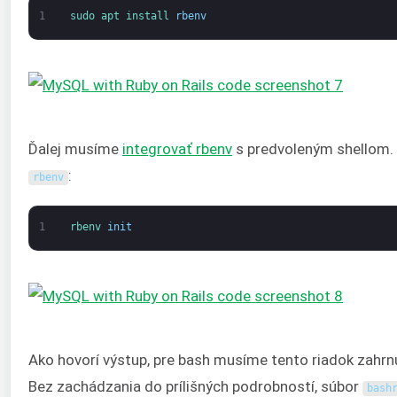
1
sudo 
apt 
install 
rbenv
Ďalej musíme
integrovať rbenv
s predvoleným shellom. 
:
rbenv
1
rbenv 
init
Ako hovorí výstup, pre bash musíme tento riadok zahr
Bez zachádzania do prílišných podrobností, súbor
bash