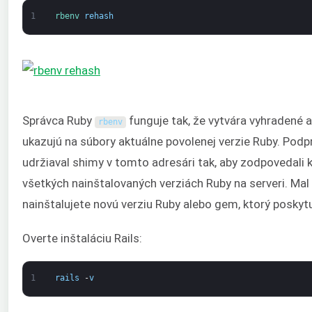
1
rbenv 
rehash
Správca Ruby
funguje tak, že vytvára vyhradené a
rbenv
ukazujú na súbory aktuálne povolenej verzie Ruby. Podp
udržiaval shimy v tomto adresári tak, aby zodpovedali
všetkých nainštalovaných verziách Ruby na serveri. Mal 
nainštalujete novú verziu Ruby alebo gem, ktorý poskytu
Overte inštaláciu Rails:
1
rails
-
v