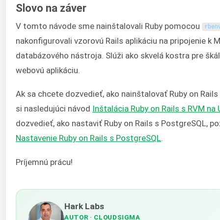
Slovo na záver
V tomto návode sme nainštalovali Ruby pomocou
rben
nakonfigurovali vzorovú Rails aplikáciu na pripojenie k 
databázového nástroja. Slúži ako skvelá kostra pre šká
webovú aplikáciu.
Ak sa chcete dozvedieť, ako nainštalovať Ruby on Rails
si nasledujúci návod
Inštalácia Ruby on Rails s RVM na
dozvedieť, ako nastaviť Ruby on Rails s PostgreSQL, poz
Nastavenie Ruby on Rails s PostgreSQL
.
Príjemnú prácu!
Hark Labs
AUTOR
· CLOUDSIGMA