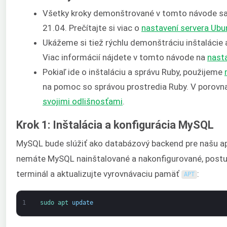
Všetky kroky demonštrované v tomto návode s
21.04. Prečítajte si viac o
nastavení servera Ubu
Ukážeme si tiež rýchlu demonštráciu inštalácie 
Viac informácií nájdete v tomto návode na
nast
Pokiaľ ide o inštaláciu a správu Ruby, použijeme
na pomoc so správou prostredia Ruby. V porovn
svojimi odlišnosťami
.
Krok 1: Inštalácia a konfigurácia MySQL
MySQL bude slúžiť ako databázový backend pre našu apl
nemáte MySQL nainštalované a nakonfigurované, postu
terminál a aktualizujte vyrovnávaciu pamäť
:
APT
1
sudo 
apt 
update