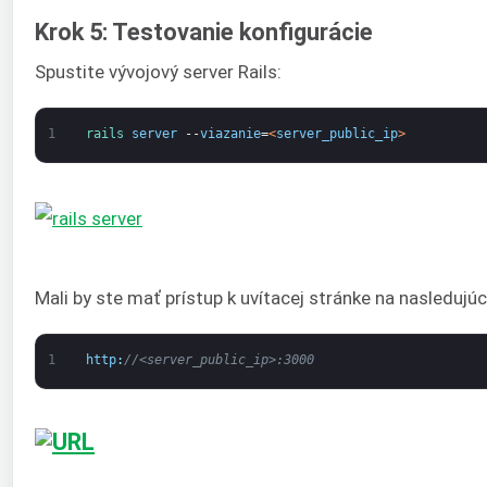
Krok 5: Testovanie konfigurácie
Spustite vývojový server Rails:
1
rails 
server
--
viazanie
=
<
server_public_ip
>
Mali by ste mať prístup k uvítacej stránke na nasledujú
1
http
:
//<server_public_ip>:3000