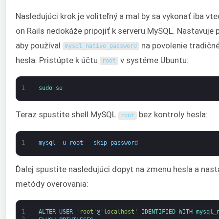
Nasledujúci krok je voliteľný a mal by sa vykonať iba vt
on Rails nedokáže pripojiť k serveru MySQL. Nastavuje 
aby používal
na povolenie tradičn
mysql_native_password
hesla. Pristúpte k účtu
v systéme Ubuntu:
root
1
sudo 
su
Teraz spustite shell MySQL
bez kontroly hesla:
root
1
mysql
-
u
root
--
skip
-
password
Ďalej spustite nasledujúci dopyt na zmenu hesla a nas
metódy overovania:
1
ALTER 
USER
'root'
@
'localhost'
IDENTIFIED 
WITH 
mysql_