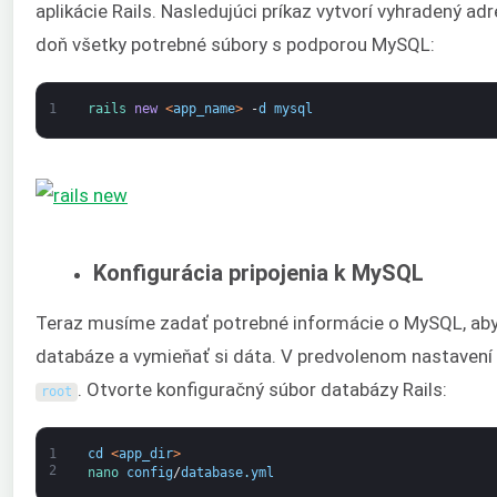
aplikácie Rails. Nasledujúci príkaz vytvorí vyhradený adr
doň všetky potrebné súbory s podporou MySQL:
1
rails 
new
<
app_name
>
-
d
mysql
Konfigurácia pripojenia k MySQL
Teraz musíme zadať potrebné informácie o MySQL, aby s
databáze a vymieňať si dáta. V predvolenom nastavení 
. Otvorte konfiguračný súbor databázy Rails:
root
1
cd
<
app_dir
>
2
nano 
config
/
database
.
yml