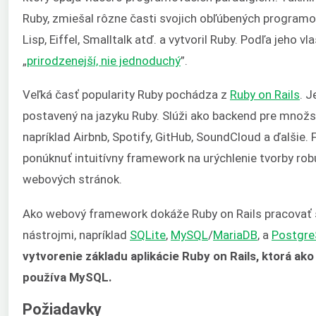
Ruby, zmiešal rôzne časti svojich obľúbených programov
Lisp, Eiffel, Smalltalk atď. a vytvoril Ruby. Podľa jeho v
„
prirodzenejší, nie jednoduchý
”.
Veľká časť popularity Ruby pochádza z
Ruby on Rails
. 
postavený na jazyku Ruby. Slúži ako backend pre množs
napríklad Airbnb, Spotify, GitHub, SoundCloud a ďalšie. F
ponúknuť intuitívny framework na urýchlenie tvorby ro
webových stránok.
Ako webový framework dokáže Ruby on Rails pracovať
nástrojmi, napríklad
SQLite
,
MySQL
/
MariaDB
, a
Postgr
vytvorenie základu aplikácie Ruby on Rails, ktorá ako
používa MySQL.
Požiadavky