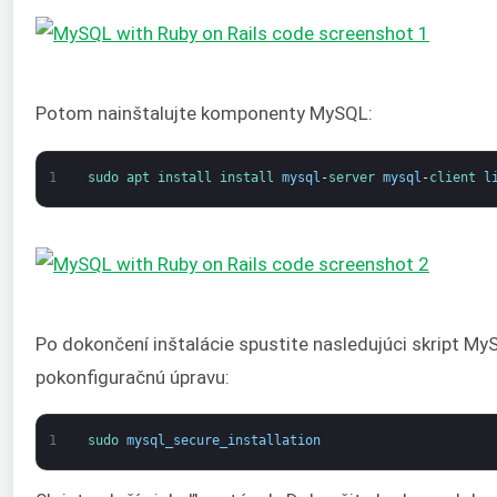
Potom nainštalujte komponenty MySQL:
1
sudo 
apt 
install 
install 
mysql
-
server 
mysql
-
client 
l
Po dokončení inštalácie spustite nasledujúci skript My
pokonfiguračnú úpravu:
1
sudo 
mysql_secure_installation