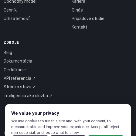
Obchodný model
Kariéra
Cenník
O nás
Udržateľnosť
Prípadové štúdie
Kontakt
ZDROJE
Blog
Dokumentácia
Certifikácie
API referencia ↗
Stránka stavu ↗
Inteligencia ako služba ↗
We value your privacy
We use cookies to run this site and, with your consent, to
measure traffic and improve your experience. Accept all, reject
non-essential, or choose what to allow.
© 2026 CloudSigma Holding AG.
Všetky práva vyhradené
.