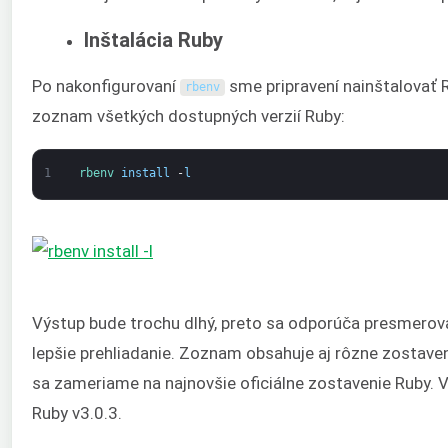
Inštalácia Ruby
Po nakonfigurovaní
sme pripravení nainštalovať R
rbenv
zoznam všetkých dostupných verzií Ruby:
1
rbenv 
install
-
l
Výstup bude trochu dlhý, preto sa odporúča presmerova
lepšie prehliadanie. Zoznam obsahuje aj rôzne zostaven
sa zameriame na najnovšie oficiálne zostavenie Ruby. V
Ruby v3.0.3.