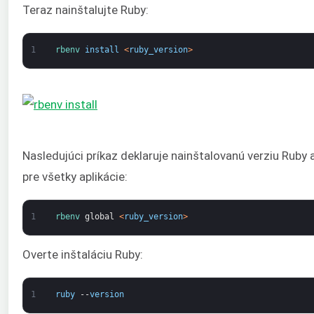
Teraz nainštalujte Ruby:
1
rbenv 
install
<
ruby_version
>
Nasledujúci príkaz deklaruje nainštalovanú verziu Ruby
pre všetky aplikácie:
1
rbenv 
global
<
ruby_version
>
Overte inštaláciu Ruby:
1
ruby
--
version