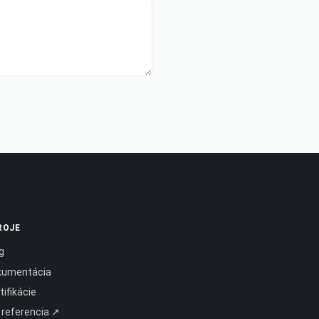
ROJE
g
kumentácia
tifikácie
 referencia ↗