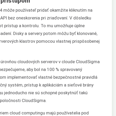
 prístupom
04 môže používateľ pridať okamžite kliknutím na
 API bez oneskorenia pri zriaďovaní. V dôsledku
oot prístup a kontrolu. To mu umožňuje úplne
adení. Disky a servery potom môžu byť klonované,
rverových klastrov pomocou vlastnej prispôsobenej
u úrovňou cloudových serverov v cloude CloudSigma
abezpečujeme, aby bol na 100 % spravovaný
ľom implementovať vlastné bezpečnostné pravidlá
ačný systém, prístup k aplikáciám a sieťové brány
ngu jednoducho nie sú schopné poskytnúť takú
spoločnosti CloudSigma.
foriem cloud computingu majú používatelia pod