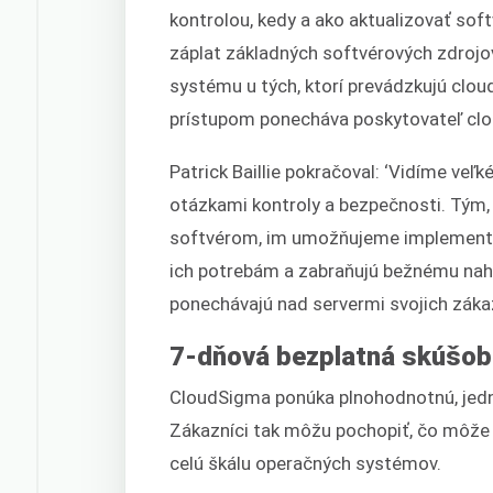
kontrolou, kedy a ako aktualizovať soft
záplat základných softvérových zdrojov
systému u tých, ktorí prevádzkujú cloud
prístupom ponecháva poskytovateľ clo
Patrick Baillie pokračoval: ‘Vidíme veľ
otázkami kontroly a bezpečnosti. Tým,
softvérom, im umožňujeme implementov
ich potrebám a zabraňujú bežnému nahl
ponechávajú nad servermi svojich zákaz
7-dňová bezplatná skúšob
CloudSigma ponúka plnohodnotnú, jedn
Zákazníci tak môžu pochopiť, čo môže I
celú škálu operačných systémov.