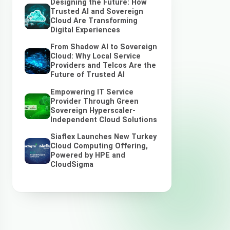
Designing the Future: How
Trusted AI and Sovereign
Cloud Are Transforming
Digital Experiences
From Shadow AI to Sovereign
Cloud: Why Local Service
Providers and Telcos Are the
Future of Trusted AI
Empowering IT Service
Provider Through Green
Sovereign Hyperscaler-
Independent Cloud Solutions
Siaflex Launches New Turkey
Cloud Computing Offering,
Powered by HPE and
CloudSigma