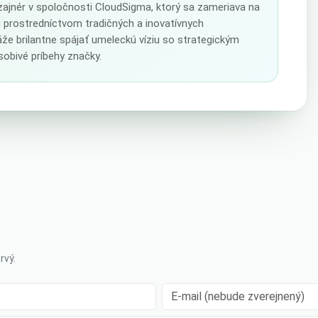
izajnér v spoločnosti CloudSigma, ktorý sa zameriava na
u prostredníctvom tradičných a inovatívnych
že brilantne spájať umeleckú víziu so strategickým
obivé príbehy značky.
rvý.
E-mail (nebude zverejnený)