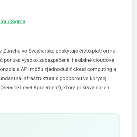
CloudSigma
Zürichu vo Švajčiarsku poskytuje čistú platformu
orá ponúka vysoko zabezpečené, flexibilné cloudové
 konzola a API môžu zjednodušiť cloud computing a
undantná infraštruktúra s podporou veľkorysej
(Service Level Agreement), ktorá pokrýva nielen