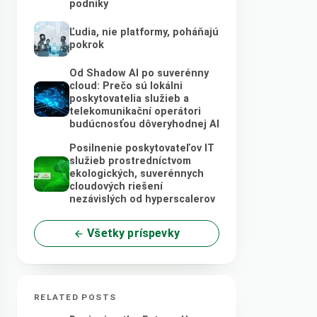
podniky
Ľudia, nie platformy, poháňajú
pokrok
Od Shadow AI po suverénny
cloud: Prečo sú lokálni
poskytovatelia služieb a
telekomunikační operátori
budúcnosťou dôveryhodnej AI
Posilnenie poskytovateľov IT
služieb prostredníctvom
ekologických, suverénnych
cloudových riešení
nezávislých od hyperscalerov
Všetky príspevky
RELATED POSTS