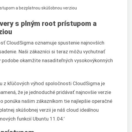
very s plným root prístupom a
ziou
sť CloudSigma oznamuje spustenie najnovších
adenie. Naši zákazníci si teraz môžu vychutnať
 v podobe okamžite nasaditeľných vysokovýkonných
nou z kľúčových výhod spoločnosti CloudSigma je
amená, že je jednoduché pridávať najnovšie verzie
ho ponúka našim zákazníkom tie najlepšie operačné
atnej skúšobnej verzii je náš cloud ideálnou
nových funkcií Ubuntu 11.04.’