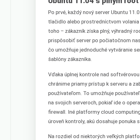
Ubuntu 11.04 s plným root
Po prvé, každý nový server Ubuntu 11.
tlačidlo alebo prostredníctvom volania
toho – zákazník získa plný, výhradný r
prispôsobiť server po počiatočnom nas
čo umožňuje jednoduché vytváranie se
šablóny zákazníka.
Vďaka úplnej kontrole nad softvérovo
chránime priamy prístup k serveru a z
používateľom. To umožňuje používate
na svojich serveroch, pokiaľ ide o oper
firewall. Iné platformy cloud computi
úroveň kontroly, akú dosahuje ponuka 
Na rozdiel od niektorých veľkých plat