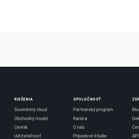
RIEŠENIA
SPOLOČNOSŤ
ZD
Suverénny cloud
Partnerský program
Blo
Obchodný model
Kariéra
Do
Cenník
O nás
Cer
Udržateľnosť
Prípadové štúdie
API