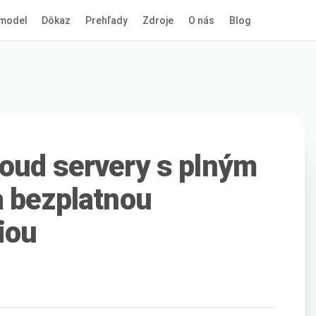
model
Dôkaz
Prehľady
Zdroje
O nás
Blog
oud servery s plným
a bezplatnou
iou