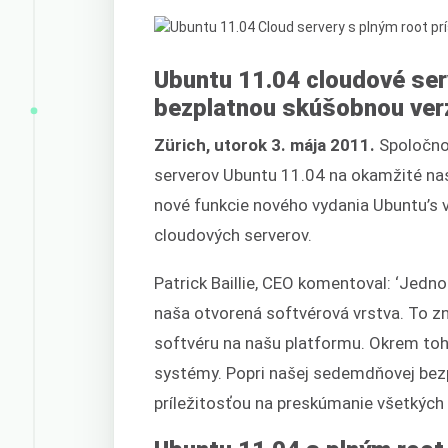
Ubuntu 11.04 cloudové ser
bezplatnou skúšobnou ver
Zürich, utorok 3. mája 2011.
Spoločno
serverov Ubuntu 11.04 na okamžité nas
nové funkcie nového vydania Ubuntu’s
cloudových serverov.
Patrick Baillie, CEO komentoval: ‘Jed
naša otvorená softvérová vrstva. To zn
softvéru na našu platformu. Okrem to
systémy. Popri našej sedemdňovej bezpl
príležitosťou na preskúmanie všetkých 