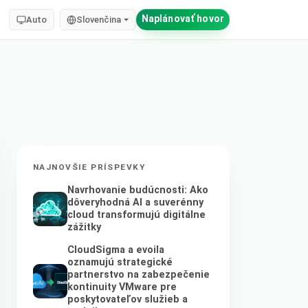
Naplánovať hovor
Auto
Slovenčina
NAJNOVŠIE PRÍSPEVKY
Navrhovanie budúcnosti: Ako
dôveryhodná AI a suverénny
cloud transformujú digitálne
zážitky
CloudSigma a evoila
oznamujú strategické
partnerstvo na zabezpečenie
kontinuity VMware pre
poskytovateľov služieb a