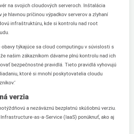
vér na svojich cloudových serveroch. Inštalácia
 je hlavnou príčinou výpadkov serverov a zlyhaní
ovú infraštruktúru, kde si kontrolu nad root
udu.
ké obavy týkajúce sa cloud computingu v súvislosti s
 že našim zákazníkom dávame plnú kontrolu nad ich
ať bezpečnostné pravidlá. Tieto pravidlá vyhovujú
iadaniu, ktoré si mnohí poskytovatelia cloudu
níkov.’
ná verzia
otýždňovú a nezáväznú bezplatnú skúšobnú verziu.
nfrastructure-as-a-Service (IaaS) ponúknuť, ako aj