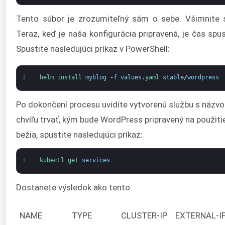
Tento súbor je zrozumiteľný sám o sebe. Všimnite s
Teraz, keď je naša konfigurácia pripravená, je čas spu
Spustite nasledujúci príkaz v PowerShell:
1
helm 
install 
myblog
-
f
values
.
yaml 
stable
/
wordpress
Po dokončení procesu uvidíte vytvorenú službu s náz
chvíľu trvať, kým bude WordPress pripravený na použitie.
bežia, spustite nasledujúci príkaz:
1
kubectl 
get 
services
Dostanete výsledok ako tento:
NAME
TYPE
CLUSTER-IP
EXTERNAL-I