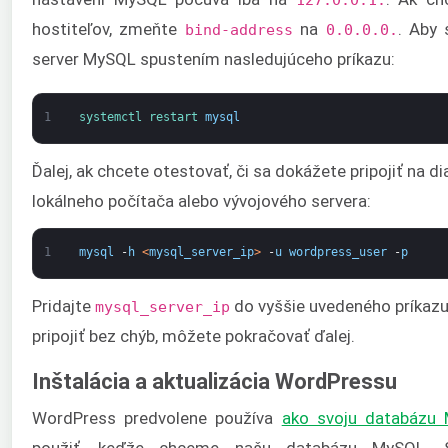
hostiteľov, zmeňte
na
. Aby 
bind-address
0.0.0.0.
server MySQL spustením nasledujúceho príkazu:
1
systemctl 
restart 
mysql
Ďalej, ak chcete otestovať, či sa dokážete pripojiť na di
lokálneho počítača alebo vývojového servera:
1
mysql
-
h
<
mysql_server_ip
>
-
u
wordpress_user
-
p
Pridajte
do vyššie uvedeného príkazu
mysql_server_ip
pripojiť bez chýb, môžete pokračovať ďalej.
Inštalácia a aktualizácia WordPressu
WordPress predvolene používa
ako svoju databázu 