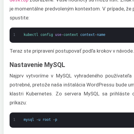
je momentálne predvoleným kontextom. V prípade, že p
spustite:
1
kubectl 
config 
use
-
context 
context
-
name
Teraz ste pripravení postupovať podľa krokov v návode.
Nastavenie MySQL
Najprv vytvoríme v MySQL vyhradeného používateľa 
potrebné, pretože naša inštalácia WordPressu bude u
klastri Kubernetes. Zo servera MySQL sa prihlást
príkazu:
1
mysql
-
u
root
-
p