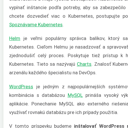
vypínať inštancie podľa potreby, aby sa zabezpečilo
chcete dozvedieť viac o Kubernetes, postupujte p
Spoznávame Kubernetes
.
Helm
je veľmi populárny správca balíkov, ktorý sa 
Kubernetes. Cieľom Helmu je nasadzovať a spravovať 
zjednodušiť celý proces. Poskytuje tiež prístup k
Kubernetes. Tieto sa nazývajú
Charts
. Znalosť Kuber
arzenálu každého špecialistu na DevOps.
WordPress
je jedným z najpopulárnejších systém
kombinácia s databázou
MySQL
prináša vysoký vý
aplikácie. Ponechanie MySQL ako externého riešeni
využívať rovnakú databázu pre ich prípady použitia.
V tomto príspevku budeme
inštalovať WordPress