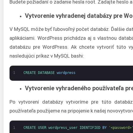
Budete požiadaní o zadanie hesla root. Zadajte heslo a 
Vytvorenie vyhradenej databázy pre W
V MySQL môže byť ľubovoľný počet databáz. Ďalšie da
aplikáciami. WordPress prichádza aj s vlastnou data
databázu pre WordPress. Ak chcete vytvoriť túto v
nasledujúci príkaz v MySQL bashi:
1
CREATE 
DATABASE 
wordpress
Vytvorenie vyhradeného používateľa p
Po vytvorení databázy vytvoríme pre túto databáz
používateľa použijeme na pripojenie k našej novovytvor
1
CREATE 
USER 
wordpress_user 
IDENTIFIED 
BY
'<password>