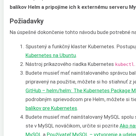
balíkov Helm a pripojíme ich k externému serveru M
Požiadavky
Na úspešné dokončenie tohto návodu bude potrebné na
Spustený a funkčný klaster Kubernetes. Postupu
Kubernetes na Ubuntu
.
Nástroj príkazového riadka Kubernetes
.
kubectl
Budete musieť mať nainštalovaného správcu ba
pripravený na použitie, môžete si ho stiahnuť z j
GitHub – helm/helm: The Kubernetes Package 
podrobným sprievodcom pre Helm, môžete si tie
balíkov pre Kubernetes
.
Budete musieť mať nainštalovaný MySQL spolu s
ste v MySQL nováčikom, určite si pozrite
Ako na
MySQL
a
Používateľ MySQL – vytvorenie a udele