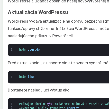
WordPresse a ukladať obsah do našej novovytvorenej 
Aktualizácia WordPressu
WordPress vydáva aktualizácie na opravu bezpečnostnýc
funkcie/opravy chýb a iné. Inštaláciu WordPressu môž
nasledujúceho príkazu v PowerShell:
1
helm 
upgrade
Pred aktualizáciou, ak chcete vidieť zoznam vydaní, môž
1
helm 
list
Dostanete nasledujúci výstup ako:
1
Počkajte 
chvíľu 
kým
 stiahneme 
najnovšie 
verzie 
z 
va
2
…
Vynechať 
lokálny 
repozitár 
chartov