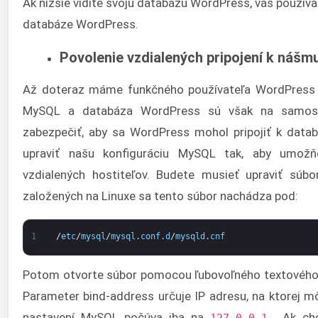
Ak nižšie vidíte svoju databázu WordPress, váš použív
databáze WordPress.
Povolenie vzdialených pripojení k náš
Až doteraz máme funkčného používateľa WordPress 
MySQL a databáza WordPress sú však na samost
zabezpečiť, aby sa WordPress mohol pripojiť k dat
upraviť našu konfiguráciu MySQL tak, aby umožňo
vzdialených hostiteľov. Budete musieť upraviť súb
založených na Linuxe sa tento súbor nachádza pod:
1
/
etc
/
mysql
/
mysql
.
conf
.
d
/
mysqld
.
cnf
Potom otvorte súbor pomocou ľubovoľného textového 
Parameter bind-address určuje IP adresu, na ktorej
nastavení MySQL počúva iba na
. Ak ch
127.0.0.1.