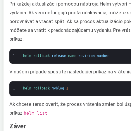
Pri každej aktualizácii pomocou nástroja Helm vytvorí 
vydania. Ak veci nefungujú podľa očakávania, môžete sa
porovnávať a vracať späť. Ak sa proces aktualizácie po
môžete sa vrátiť k predchádzajúcemu vydaniu. Pre vrát
príkaz:
1
helm 
rollback 
release
-
name 
revision
-
number
V našom prípade spustite nasledujúci príkaz na vráten
1
helm 
rollback 
myblog
1
Ak chcete teraz overiť, že proces vrátenia zmien bol 
príkaz
.
helm list
Záver