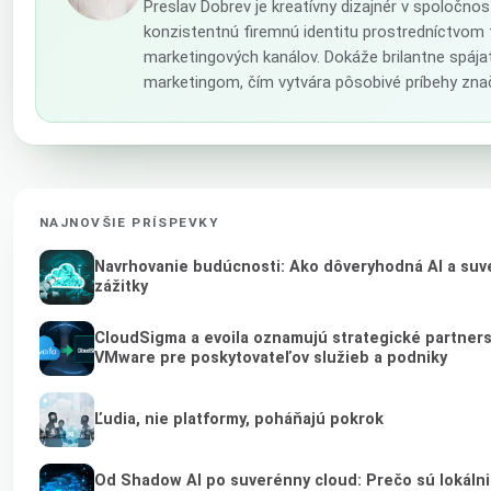
Preslav Dobrev je kreatívny dizajnér v spoločno
konzistentnú firemnú identitu prostredníctvom 
marketingových kanálov. Dokáže brilantne spája
marketingom, čím vytvára pôsobivé príbehy zna
NAJNOVŠIE PRÍSPEVKY
Navrhovanie budúcnosti: Ako dôveryhodná AI a suve
zážitky
CloudSigma a evoila oznamujú strategické partner
VMware pre poskytovateľov služieb a podniky
Ľudia, nie platformy, poháňajú pokrok
Od Shadow AI po suverénny cloud: Prečo sú lokálni 