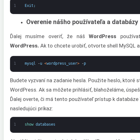
1
Exit
;
Overenie nášho používateľa a databázy
Ďalej musíme overiť, že náš
WordPress
používa
WordPress.
Ak to chcete urobiť, otvorte shell MySQL a 
1
mysql
-
u
<
wordpress_user
>
-
p
Budete vyzvaní na zadanie hesla. Použite heslo, ktoré s
WordPress. Ak sa môžete prihlásiť, blahoželáme, úspeš
Ďalej overte, či má tento používateľ prístup k databáz
nasledujúci príkaz:
1
show 
databases