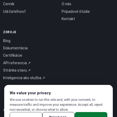
Cenník
O nás
Udržateľnosť
Prípadové štúdie
Kontakt
ZDROJE
Blog
Dokumentácia
Certifikácie
API referencia ↗
Stránka stavu ↗
Inteligencia ako služba ↗
We value your privacy
We use cookies to run this site and, with your consent, to
measure traffic and improve your experience. Accept all, reject
non-essential, or choose what to allow.
© 2026 CloudSigma Holding AG.
Všetky práva vyhradené
.