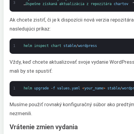
3
…
Úspešne 
získaná 
aktualizácia 
z 
repozitára 
chartov 
Ak chcete zistiť, či je k dispozícii nová verzia repozit
nasledujúci príkaz:
1
helm 
inspect 
chart 
stable
/
wordpress
Vždy, keď chcete aktualizovať svoje vydanie WordPress
mali by ste spustiť:
1
helm 
upgrade
-
f
values
.
yaml
<
your_name
>
stable
/
wordp
Musíme použiť rovnaký konfiguračný súbor ako predtým
nezmenili.
Vrátenie zmien vydania