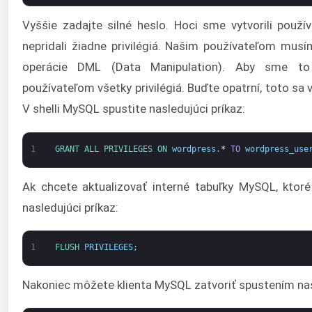
Vyššie zadajte silné heslo. Hoci sme vytvorili použ
nepridali žiadne privilégiá. Našim používateľom musím
operácie DML (Data Manipulation). Aby sme to 
používateľom všetky privilégiá. Buďte opatrní, toto s
V shelli MySQL spustite nasledujúci príkaz:
1
GRANT 
ALL 
PRIVILEGES 
ON 
wordpress
.
*
TO
wordpress_use
Ak chcete aktualizovať interné tabuľky MySQL, ktoré
nasledujúci príkaz:
1
FLUSH 
PRIVILEGES
;
Nakoniec môžete klienta MySQL zatvoriť spustením nas