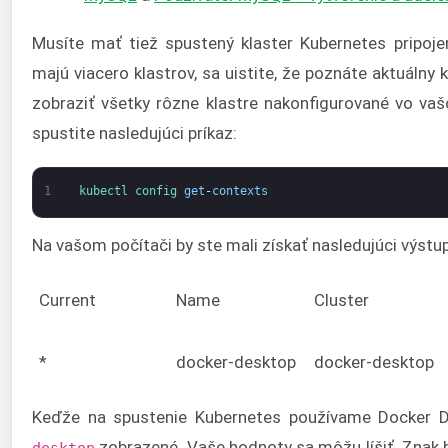
Musíte mať tiež spustený klaster Kubernetes pripoje
majú viacero klastrov, sa uistite, že poznáte aktuálny
zobraziť všetky rôzne klastre nakonfigurované vo v
spustite nasledujúci príkaz:
1
kubectl 
config 
get
-
contexts
Na vašom počítači by ste mali získať nasledujúci výstup
Current
Name
Cluster
*
docker-desktop
docker-desktop
Keďže na spustenie Kubernetes používame Docker D
zobrazené. Vaše hodnoty sa môžu líšiť. Znak h
desktop