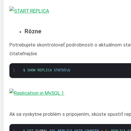
Rôzne
Potrebujete skontrolovať podrobnosti o aktuálnom stave
čitateľnejšie:
1
$
SHOW 
REPLICA 
STATUS
\
G
Ak sa vyskytne problém s pripojením, skúste spustiť repl
1
$
SET 
GLOBAL
SQL_REPLICA_SKIP_COUNTER
=
1
;
REPLICA 
S