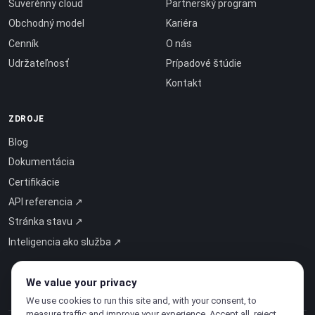
Suverénny cloud
Partnerský program
Obchodný model
Kariéra
Cenník
O nás
Udržateľnosť
Prípadové štúdie
Kontakt
ZDROJE
Blog
Dokumentácia
Certifikácie
API referencia ↗
Stránka stavu ↗
Inteligencia ako služba ↗
We value your privacy
We use cookies to run this site and, with your consent, to
measure traffic and improve your experience. Accept all, reject