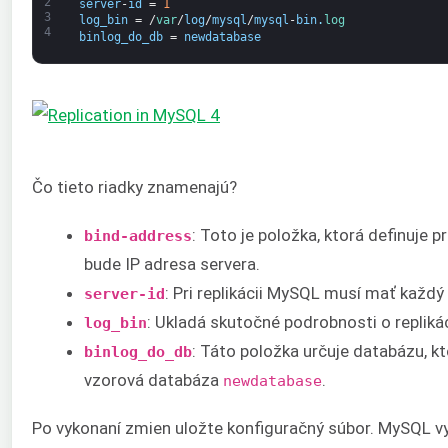
2
server
-
id
=
1
3
log_bin
=
/
var
/
log
/
mysql
/
mysql
-
bin
.
log
4
binlog_do_db
=
newdatabase
Čo tieto riadky znamenajú?
: Toto je položka, ktorá definuje
bind-address
bude IP adresa servera.
: Pri replikácii MySQL musí mať každý
server-id
: Ukladá skutočné podrobnosti o repliká
log_bin
: Táto položka určuje databázu, k
binlog_do_db
vzorová databáza
.
newdatabase
Po vykonaní zmien uložte konfiguračný súbor. MySQL vy