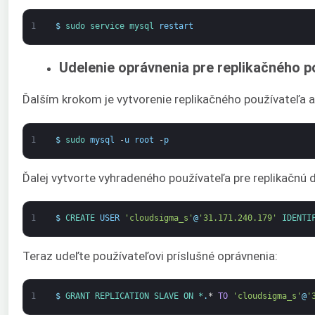
1
$
sudo 
service 
mysql 
restart
Udelenie oprávnenia pre replikačného p
Ďalším krokom je vytvorenie replikačného používateľa a
1
$
sudo 
mysql
-
u
root
-
p
Ďalej vytvorte vyhradeného používateľa pre replikačnú
1
$
CREATE 
USER
'cloudsigma_s'
@
'31.171.240.179'
IDENTI
Teraz udeľte používateľovi príslušné oprávnenia:
1
$
GRANT 
REPLICATION 
SLAVE 
ON *
.
*
TO
'cloudsigma_s'
@
'