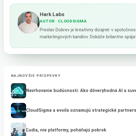
Hark Labs
AUTOR
· CLOUDSIGMA
Preslav Dobrev je kreatívny dizajnér v spoločno
marketingových kanálov. Dokáže brilantne spája
NAJNOVŠIE PRÍSPEVKY
Navrhovanie budúcnosti: Ako dôveryhodná AI a suve
CloudSigma a evoila oznamujú strategické partner
Ľudia, nie platformy, poháňajú pokrok