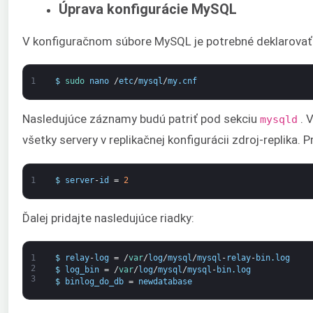
Úprava konfigurácie MySQL
V konfiguračnom súbore MySQL je potrebné deklarovať n
1
$
sudo 
nano
/
etc
/
mysql
/
my
.
cnf
Nasledujúce záznamy budú patriť pod sekciu
. 
mysqld
všetky servery v replikačnej konfigurácii zdroj-replika
1
$
server
-
id
=
2
Ďalej pridajte nasledujúce riadky:
1
$
relay
-
log
=
/
var
/
log
/
mysql
/
mysql
-
relay
-
bin
.
log
2
$
log_bin
=
/
var
/
log
/
mysql
/
mysql
-
bin
.
log
3
$
binlog_do_db
=
newdatabase