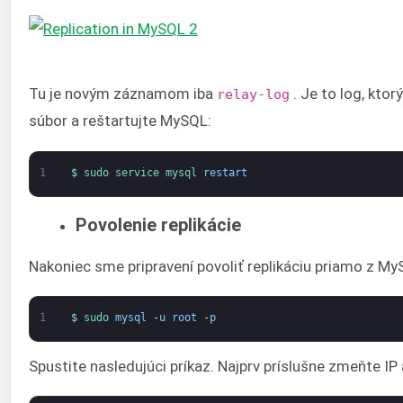
Tu je novým záznamom iba
. Je to log, ktor
relay-log
súbor a reštartujte MySQL:
1
$
sudo 
service 
mysql 
restart
Povolenie replikácie
Nakoniec sme pripravení povoliť replikáciu priamo z My
1
$
sudo 
mysql
-
u
root
-
p
Spustite nasledujúci príkaz. Najprv príslušne zmeňte IP