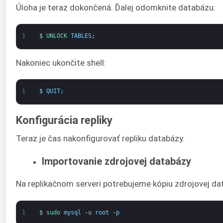
Úloha je teraz dokončená. Ďalej odomknite databázu:
1
$
UNLOCK 
TABLES
;
Nakoniec ukončite shell:
1
$
QUIT
;
Konfigurácia repliky
Teraz je čas nakonfigurovať repliku databázy.
Importovanie zdrojovej databázy
Na replikačnom serveri potrebujeme kópiu zdrojovej da
1
$
sudo 
mysql
-
u
root
-
p