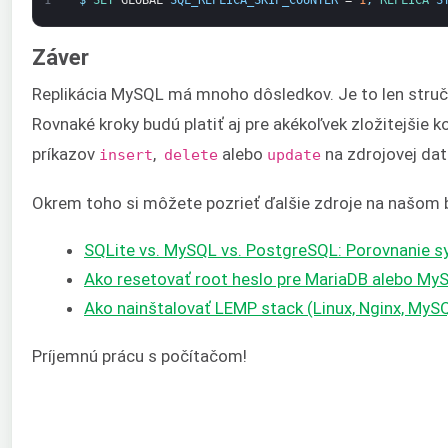
Záver
Replikácia MySQL má mnoho dôsledkov. Je to len stručná 
Rovnaké kroky budú platiť aj pre akékoľvek zložitejšie 
príkazov
,
alebo
na zdrojovej dat
insert
delete
update
Okrem toho si môžete pozrieť ďalšie zdroje na našom b
SQLite vs. MySQL vs. PostgreSQL: Porovnanie s
Ako resetovať root heslo pre MariaDB alebo My
Ako nainštalovať LEMP stack (Linux, Nginx, MyS
Príjemnú prácu s počítačom!