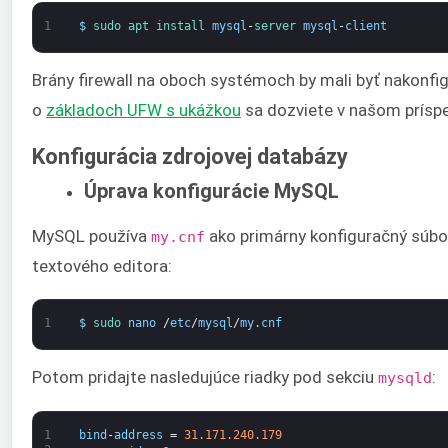
1
$
sudo 
apt 
install 
mysql
-
server 
mysql
-
client
Brány firewall na oboch systémoch by mali byť nakonfi
o
základoch UFW s ukážkou
sa dozviete v našom príspe
Konfigurácia zdrojovej databázy
Úprava konfigurácie MySQL
MySQL používa
ako primárny konfiguračný súbo
my.cnf
textového editora:
1
$
sudo 
nano
/
etc
/
mysql
/
my
.
cnf
Potom pridajte nasledujúce riadky pod sekciu
:
mysqld
1
bind
-
address
=
31.171.240.179