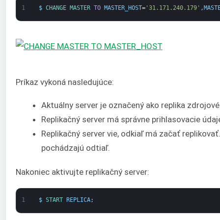
1
$
CHANGE 
MASTER 
TO
MASTER_HOST
=
'31.171.240.179'
,
MAST
Príkaz vykoná nasledujúce:
Aktuálny server je označený ako replika zdrojové
Replikačný server má správne prihlasovacie údaj
Replikačný server vie, odkiaľ má začať replikova
pochádzajú odtiaľ.
Nakoniec aktivujte replikačný server:
1
$
START 
REPLICA
;