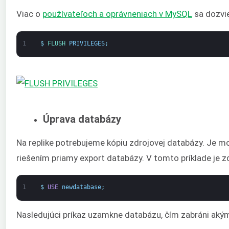
Viac o
používateľoch a oprávneniach v MySQL
sa dozvie
1
$
FLUSH 
PRIVILEGES
;
Úprava databázy
Na replike potrebujeme kópiu zdrojovej databázy. Je mo
riešením priamy export databázy. V tomto príklade je 
1
$
USE
newdatabase
;
Nasledujúci príkaz uzamkne databázu, čím zabráni a