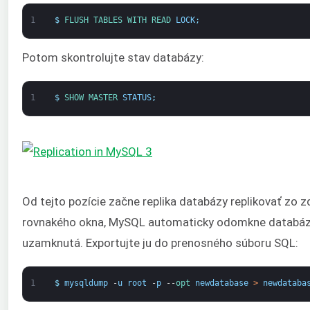
1
$
FLUSH 
TABLES 
WITH 
READ 
LOCK
;
Potom skontrolujte stav databázy:
1
$
SHOW 
MASTER 
STATUS
;
Od tejto pozície začne replika databázy replikovať zo z
rovnakého okna, MySQL automaticky odomkne databázu. 
uzamknutá. Exportujte ju do prenosného súboru SQL:
1
$
mysqldump
-
u
root
-
p
--
opt 
newdatabase
>
newdataba