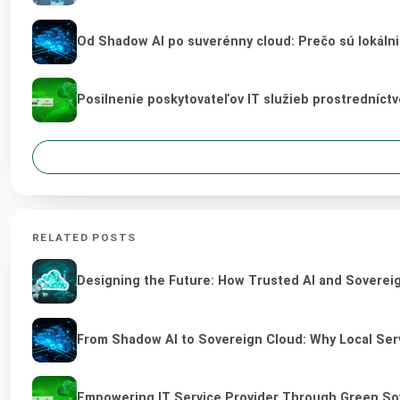
Od Shadow AI po suverénny cloud: Prečo sú lokálni
Posilnenie poskytovateľov IT služieb prostredníct
RELATED POSTS
Designing the Future: How Trusted AI and Sovereig
From Shadow AI to Sovereign Cloud: Why Local Serv
Empowering IT Service Provider Through Green So