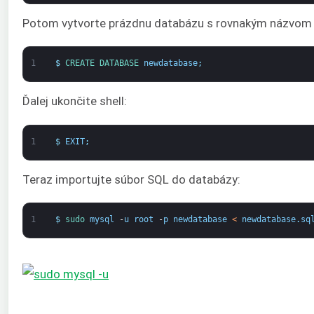
Potom vytvorte prázdnu databázu s rovnakým názvom
1
$
CREATE 
DATABASE 
newdatabase
;
Ďalej ukončite shell:
1
$
EXIT
;
Teraz importujte súbor SQL do databázy:
1
$
sudo 
mysql
-
u
root
-
p
newdatabase
<
newdatabase
.
sq