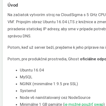
Úvod
Na začiatok vytvorím stroj na CloudSigma s 5 GHz CPU
VM’. Pripojím obraz Ubuntu 16.04 LTS z knižnice a zmen
priradenie statickej IP adresy, aby sme v prípade potr
správou DNS.
Potom, keď už server beží, prejdeme k jeho príprave na 
Potom, pre produkčné prostredia, Ghost
oficiálne odp
Ubuntu 16.04
MySQL
NGINX (minimálne 1.9.5 pre SSL)
Systemd
Node v6 nainštalovaný cez NodeSource
Minimálne 1 GB pamäte (
je možné použiť swap
)