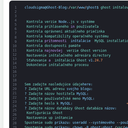
1
cloudsigma
@
Ghost
-
Blog
:
/
var
/
www
/
ghost
$
ghost 
inštalo
2
3
4
Kontrola 
verzie 
Node.
.
js 
v systéme
5
Kontrola 
prihláseného 
in
používateľa
6
Kontrola 
oprávnení 
aktuálneho 
priečinka
7
Kontrola 
kompatibility 
operačného 
systému
8
Kontrola 
prítomnosti 
inštalácie 
MySQL 
installati
9
Kontrola 
dostupnosti 
pamäte
10
11
Kontrola 
najnovšej 
verzie 
Ghost 
version
12
Nastavenie 
inštalačného 
adresára 
directory
13
Sťahovanie 
a 
inštalácia 
Ghost 
v1
.
24.7
14
Dokončenie 
inštalačného 
procesu
15
16
17
18
Sem 
zadajte 
nasledujúce 
údaje
here
:
19
20
?
Zadajte 
URL 
adresu 
svojho blogu
:
21
?
Zadajte 
názov 
hostiteľa 
MySQL
:
22
?
Zadajte 
používateľské 
meno 
MySQL
:
23
?
Zadajte 
heslo 
k 
MySQL
:
24
?
Zadajte 
názov databázy 
Ghost 
databáza 
názov
:
25
Konfigurácia 
Ghost
26
Nastavenie 
up 
inštancie
27
Spustenie 
sudo 
príkazu
:
useradd
--
systémového
--
pou
28
Spustenie 
sudo 
príkazu
:
chown
-
R
ghost
:
ghost
/
var
/
w
29