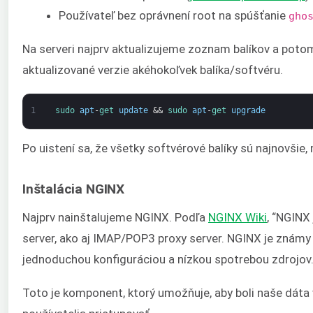
Používateľ bez oprávnení root na spúšťanie
gho
Na serveri najprv aktualizujeme zoznam balíkov a poto
aktualizované verzie akéhokoľvek balíka/softvéru.
1
sudo 
apt
-
get 
update
&&
sudo 
apt
-
get 
upgrade
Po uistení sa, že všetky softvérové balíky sú najnovšie
Inštalácia NGINX
Najprv nainštalujeme NGINX. Podľa
NGINX Wiki
, “NGINX
server, ako aj IMAP/POP3 proxy server. NGINX je známy
jednoduchou konfiguráciou a nízkou spotrebou zdrojov.
Toto je komponent, ktorý umožňuje, aby boli naše dáta