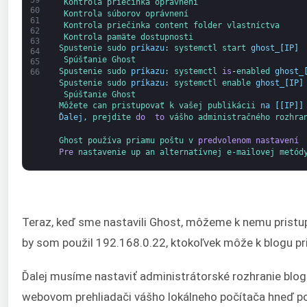
Kontrola 
priečinka 
oprávnení
60
Kontrola 
súborov 
oprávnení
61
Kontrola 
priečinka content 
folder 
vlastníctva
62
Kontrola 
pamäte 
dostupnosti
63
Spustenie 
sudo 
príkazu
:
systemctl 
start 
ghost_
[
IP
]
64
Spúšťanie 
Ghost
65
Spustenie 
sudo 
príkazu
:
systemctl 
is
-
enabled 
ghost_
66
Spustenie 
sudo 
príkazu
:
systemctl 
enable 
ghost_
[
IP
]
Spúšťanie 
Ghost
Môžete 
can 
pristupovať k 
vašej 
publikácii 
na
[
[
IP
]
]
Ďalej
,
prejdite 
do 
to
vášho 
administračného 
rozhra
Ghost 
používa 
priamu 
poštu 
v 
predvolenom nastavení
Pre
nastavenie 
up 
an 
alternatívnej 
e-mailovej 
metód
Teraz, keď sme nastavili Ghost, môžeme k nemu pristup
by som použil 192.168.0.22, ktokoľvek môže k blogu pr
Ďalej musíme nastaviť administrátorské rozhranie blog
webovom prehliadači vášho lokálneho počítača hneď po