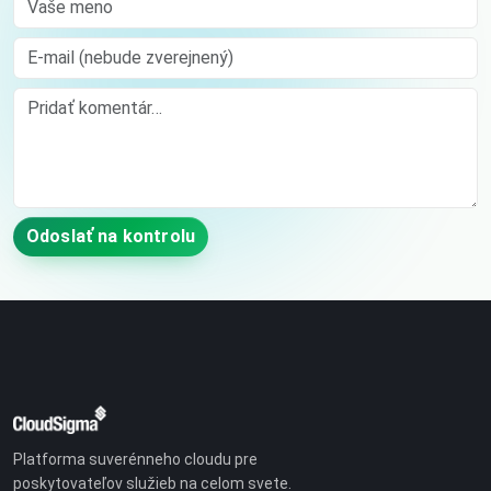
E-mail (nebude zverejnený)
Comment
Odoslať na kontrolu
Platforma suverénneho cloudu pre
poskytovateľov služieb na celom svete.