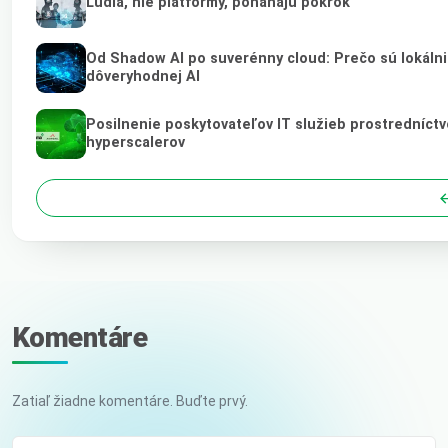
Ľudia, nie platformy, poháňajú pokrok
Od Shadow AI po suverénny cloud: Prečo sú lokálni
dôveryhodnej AI
Posilnenie poskytovateľov IT služieb prostredníct
hyperscalerov
Komentáre
Zatiaľ žiadne komentáre. Buďte prvý.
Vaše meno