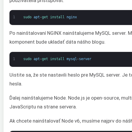
používatelia pristupovať.
1
sudo 
apt
-
get 
install 
nginx
Po nainštalovaní NGINX nainštalujeme MySQL server. M
komponent bude ukladať dáta nášho blogu.
1
sudo 
apt
-
get 
install 
mysql
-
server
Uistite sa, že ste nastavili heslo pre MySQL server. J
hesla.
Ďalej nainštalujeme Node. Node.js je open-source, mult
JavaScriptu na strane servera.
Ak chcete nainštalovať Node v6, musíme najprv do nášh