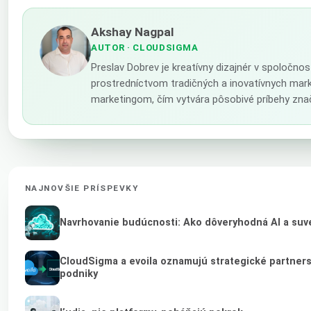
Akshay Nagpal
AUTOR
· CLOUDSIGMA
Preslav Dobrev je kreatívny dizajnér v spoločno
prostredníctvom tradičných a inovatívnych mark
marketingom, čím vytvára pôsobivé príbehy zna
NAJNOVŠIE PRÍSPEVKY
Navrhovanie budúcnosti: Ako dôveryhodná AI a suve
CloudSigma a evoila oznamujú strategické partner
podniky