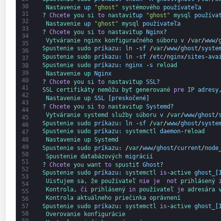
30
Nastavenie 
up
"ghost"
systémového 
používateľa
31
?
Chcete
you 
si 
to
nastaviť
up
"ghost"
mysql 
používa
32
Nastavenie 
up
"ghost"
mysql 
používateľa
33
?
Chcete
you 
si 
to
nastaviť
up 
Nginx
?
34
Vytváranie 
nginx 
konfiguračného 
súboru 
v
/
var
/
www
/
35
Spustenie 
sudo 
príkazu
:
ln
-
sf
/
var
/
www
/
ghost
/
syste
36
Spustenie 
sudo 
príkazu
:
ln
-
sf
/
etc
/
nginx
/
sites
-
ava
37
Spustenie 
sudo 
príkazu
:
nginx
-
s
reload
38
39
Nastavenie 
up 
Nginx
40
?
Chcete
you 
si 
to
nastaviť
up 
SSL
?
41
SSL 
certifikáty 
nemôžu 
byť 
generované 
pre
IP 
adresy
42
Nastavenie 
up 
SSL
[
preskočené
]
43
?
Chcete
you 
si 
to
nastaviť
up 
Systemd
?
44
Vytváranie 
systemd 
služby 
súboru 
v
/
var
/
www
/
ghost
/
45
Spustenie 
sudo 
príkazu
:
ln
-
sf
/
var
/
www
/
ghost
/
syste
46
Spustenie 
sudo 
príkazu
:
systemctl 
daemon
-
reload
47
48
Nastavenie 
up 
Systemd
49
Spustenie 
sudo 
príkazu
:
/
var
/
www
/
ghost
/
current
/
node
50
Spustenie 
databázových 
migrácií
51
?
Chcete
you 
want 
to
spustiť 
Ghost
?
52
Spustenie 
sudo 
príkazu
:
systemctl 
is
-
active 
ghost_
[
53
Uisťujem sa, že 
používateľ 
nie je 
not
prihlásený 
54
Kontrola, 
či
prihlásený 
in
používateľ 
je
adresára 
55
Kontrola 
aktuálneho 
priečinka 
oprávnení
56
Spustenie 
sudo 
príkazu
:
systemctl 
is
-
active 
ghost_
[
57
58
Overovanie 
konfigurácie
59