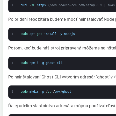
1
curl
-
sL 
https
:
//deb.nodesource.com/setup_6.x | sudo
Po pridaní repozitára budeme môcť nainštalovať Node
1
sudo 
apt
-
get 
install
-
y
nodejs
Potom, keď bude náš stroj pripravený, môžeme nainšta
1
sudo 
npm
i
-
g
ghost
-
cli
Po nainštalovaní Ghost CLI vytvorím adresár ‘ghost’ v
1
sudo 
mkdir
-
p
/
var
/
www
/
ghost
Ďalej udelím vlastníctvo adresára môjmu používateľovi 