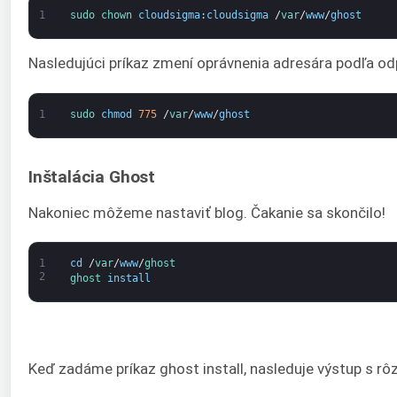
1
sudo 
chown 
cloudsigma
:
cloudsigma
/
var
/
www
/
ghost
Nasledujúci príkaz zmení oprávnenia adresára podľa od
1
sudo 
chmod
775
/
var
/
www
/
ghost
Inštalácia Ghost
Nakoniec môžeme nastaviť blog. Čakanie sa skončilo!
1
cd
/
var
/
www
/
ghost
2
ghost 
install
Keď zadáme príkaz ghost install, nasleduje výstup s r