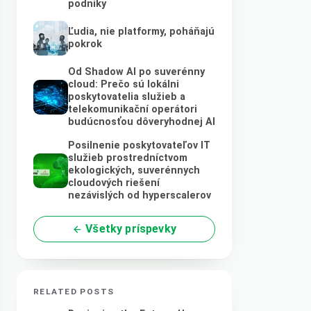
podniky
Ľudia, nie platformy, poháňajú
pokrok
Od Shadow AI po suverénny
cloud: Prečo sú lokálni
poskytovatelia služieb a
telekomunikační operátori
budúcnosťou dôveryhodnej AI
Posilnenie poskytovateľov IT
služieb prostredníctvom
ekologických, suverénnych
cloudových riešení
nezávislých od hyperscalerov
Všetky príspevky
RELATED POSTS