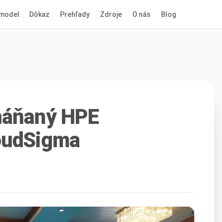
model
Dôkaz
Prehľady
Zdroje
O nás
Blog
háňaný HPE
oudSigma