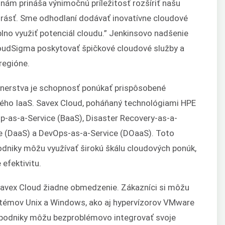
nám prináša výnimočnú príležitosť rozšíriť našu
 rásť. Sme odhodlaní dodávať inovatívne cloudové
plno využiť potenciál cloudu.” Jenkinsovo nadšenie
loudSigma poskytovať špičkové cloudové služby a
regióne.
tnerstva je schopnosť ponúkať prispôsobené
čného IaaS. Savex Cloud, poháňaný technológiami HPE
-as-a-Service (BaaS), Disaster Recovery-as-a-
e (DaaS) a DevOps-as-a-Service (DOaaS). Toto
odniky môžu využívať širokú škálu cloudových ponúk,
 efektivitu.
avex Cloud žiadne obmedzenie. Zákazníci si môžu
stémov Unix a Windows, ako aj hypervízorov VMware
že podniky môžu bezproblémovo integrovať svoje