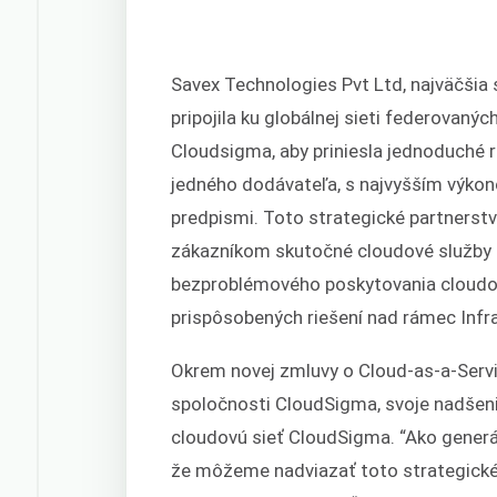
Savex Technologies Pvt Ltd, najväčšia 
pripojila ku globálnej sieti federovan
Cloudsigma, aby priniesla jednoduché r
jedného dodávateľa, s najvyšším výkon
predpismi. Toto strategické partners
zákazníkom skutočné cloudové služby 
bezproblémového poskytovania cloudov
prispôsobených riešení nad rámec Infra
Okrem novej zmluvy o Cloud-as-a-Service
spoločnosti CloudSigma, svoje nadšenie
cloudovú sieť CloudSigma. “Ako generá
že môžeme nadviazať toto strategické