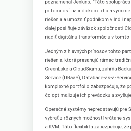
poznamenal Jenkins. “Táto spolupráca 
prítomnosť na indickom trhu a výrazne
riešenia a umožniť podnikom v Indii na
ďalej posilňuje záväzok spoločnosti C
riadiť digitálnu transformáciu v tomto 
Jedným z hlavných prínosov tohto par
riešenia, ktoré presahujú rámec tradi
GreenLake a CloudSigma, zahŕňa Backup
Service (DRaaS), Database-as-a-Servic
komplexné portfólio zabezpečuje, že p
čo optimalizuje ich prevádzku a zvyšuje
Operačné systémy nepredstavujú pre S
vybrať z rôznych možností vrátane sy
a KVM. Táto flexibilita zabezpečuje, 