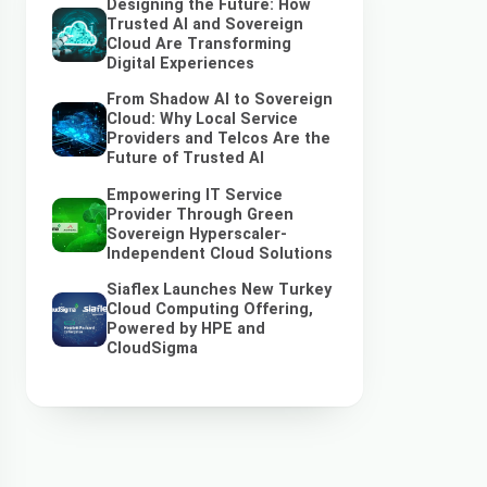
Designing the Future: How
Trusted AI and Sovereign
Cloud Are Transforming
Digital Experiences
From Shadow AI to Sovereign
Cloud: Why Local Service
Providers and Telcos Are the
Future of Trusted AI
Empowering IT Service
Provider Through Green
Sovereign Hyperscaler-
Independent Cloud Solutions
Siaflex Launches New Turkey
Cloud Computing Offering,
Powered by HPE and
CloudSigma