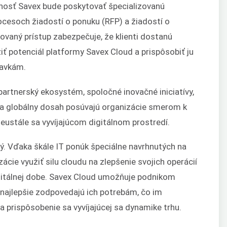
nosť Savex bude poskytovať špecializovanú
ocesoch žiadostí o ponuku (RFP) a žiadostí o
ovaný prístup zabezpečuje, že klienti dostanú
ť potenciál platformy Savex Cloud a prispôsobiť ju
davkám.
partnerský ekosystém, spoločné inovačné iniciatívy,
i a globálny dosah posúvajú organizácie smerom k
ustále sa vyvíjajúcom digitálnom prostredí.
ý. Vďaka škále IT ponúk špeciálne navrhnutých na
cie využiť silu cloudu na zlepšenie svojich operácií
gitálnej dobe. Savex Cloud umožňuje podnikom
é najlepšie zodpovedajú ich potrebám, čo im
 na prispôsobenie sa vyvíjajúcej sa dynamike trhu.