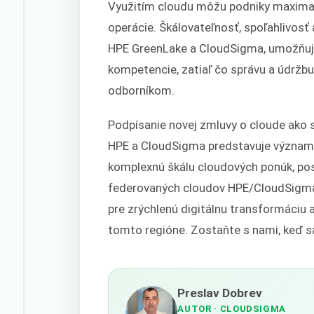
Využitím cloudu môžu podniky maximaliz
operácie. Škálovateľnosť, spoľahlivos
HPE GreenLake a CloudSigma, umožňujú
kompetencie, zatiaľ čo správu a údržbu
odborníkom.
Podpísanie novej zmluvy o cloude ako
HPE a CloudSigma predstavuje významný
komplexnú škálu cloudových ponúk, posk
federovaných cloudov HPE/CloudSigma d
pre zrýchlenú digitálnu transformác
tomto regióne. Zostaňte s nami, keď 
Preslav Dobrev
AUTOR
· CLOUDSIGMA