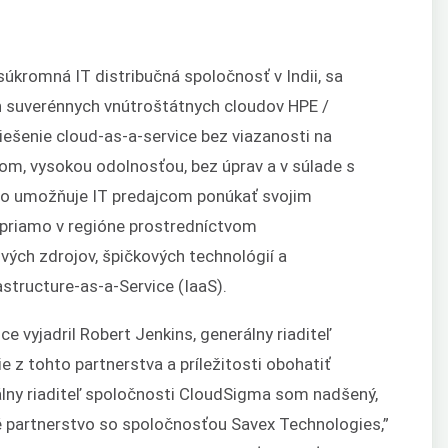
súkromná IT distribučná spoločnosť v Indii, sa
ých suverénnych vnútroštátnych cloudov HPE /
iešenie cloud-as-a-service bez viazanosti na
om, vysokou odolnosťou, bez úprav a v súlade s
tvo umožňuje IT predajcom ponúkať svojim
priamo v regióne prostredníctvom
ých zdrojov, špičkových technológií a
structure-as-a-Service (IaaS).
 vyjadril Robert Jenkins, generálny riaditeľ
 z tohto partnerstva a príležitosti obohatiť
lny riaditeľ spoločnosti CloudSigma som nadšený,
 partnerstvo so spoločnosťou Savex Technologies,”