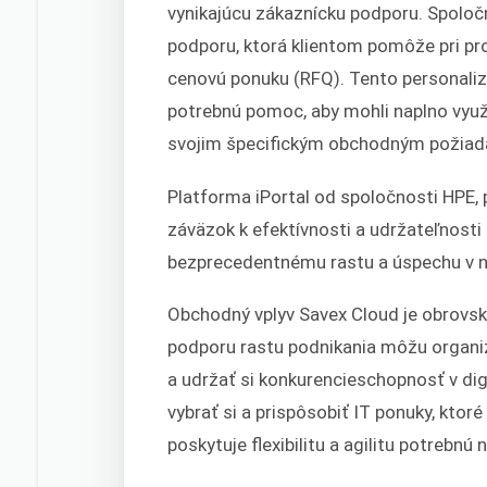
vynikajúcu zákaznícku podporu. Spoloč
podporu, ktorá klientom pomôže pri pr
cenovú ponuku (RFQ). Tento personaliz
potrebnú pomoc, aby mohli naplno využi
svojim špecifickým obchodným požia
Platforma iPortal od spoločnosti HPE, 
záväzok k efektívnosti a udržateľnost
bezprecedentnému rastu a úspechu v ne
Obchodný vplyv Savex Cloud je obrovsk
podporu rastu podnikania môžu organizá
a udržať si konkurencieschopnosť v di
vybrať si a prispôsobiť IT ponuky, ktor
poskytuje flexibilitu a agilitu potrebnú