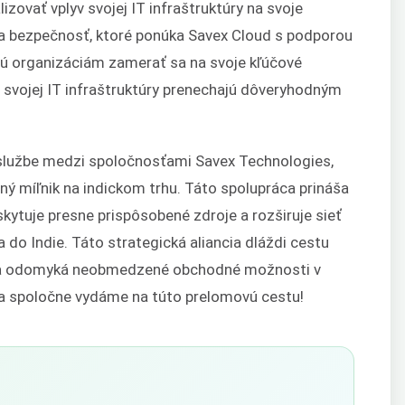
ovať vplyv svojej IT infraštruktúry na svoje
ť a bezpečnosť, ktoré ponúka Savex Cloud s podporou
 organizáciám zamerať sa na svoje kľúčové
 svojej IT infraštruktúry prenechajú dôveryhodným
 službe medzi spoločnosťami Savex Technologies,
 míľnik na indickom trhu. Táto spolupráca prináša
ytuje presne prispôsobené zdroje a rozširuje sieť
o Indie. Táto strategická aliancia dláždi cestu
iu a odomyká neobmedzené obchodné možnosti v
sa spoločne vydáme na túto prelomovú cestu!