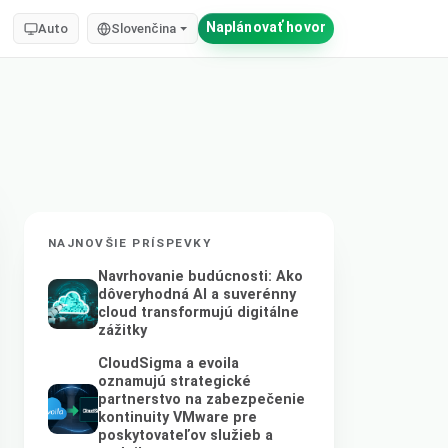
Naplánovať hovor
Auto
Slovenčina
NAJNOVŠIE PRÍSPEVKY
Navrhovanie budúcnosti: Ako
dôveryhodná AI a suverénny
cloud transformujú digitálne
zážitky
CloudSigma a evoila
oznamujú strategické
partnerstvo na zabezpečenie
kontinuity VMware pre
poskytovateľov služieb a