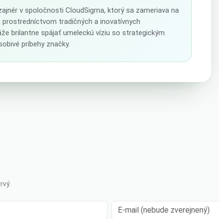
izajnér v spoločnosti CloudSigma, ktorý sa zameriava na
u prostredníctvom tradičných a inovatívnych
že brilantne spájať umeleckú víziu so strategickým
obivé príbehy značky.
rvý.
E-mail (nebude zverejnený)