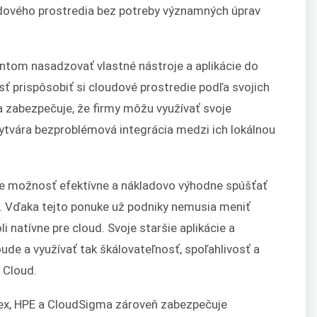
udového prostredia bez potreby významných úprav
ntom nasadzovať vlastné nástroje a aplikácie do
ť prispôsobiť si cloudové prostredie podľa svojich
ta zabezpečuje, že firmy môžu využívať svoje
vytvára bezproblémová integrácia medzi ich lokálnou
je možnosť efektívne a nákladovo výhodne spúšťať
oud. Vďaka tejto ponuke už podniky nemusia meniť
oli natívne pre cloud. Svoje staršie aplikácie a
de a využívať tak škálovateľnosť, spoľahlivosť a
 Cloud.
ex, HPE a CloudSigma zároveň zabezpečuje