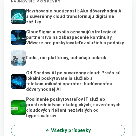
NAJNOVŠIE PRÍSPEVKY
Navrhovanie budúcnosti: Ako dôveryhodná AI
a suverénny cloud transformujú digitálne
zážitky
CloudSigma a evoila oznamujú strategické
partnerstvo na zabezpečenie kontinuity
VMware pre poskytovateľov služieb a podniky
Ľudia, nie platformy, poháňajú pokrok
Od Shadow AI po suverénny cloud: Prečo sú
lokálni poskytovatelia služieb a
telekomunikační operátori budúcnosťou
dôveryhodnej AI
Posilnenie poskytovateľov IT služieb
prostredníctvom ekologických, suverénnych
cloudových riešení nezávislých od
hyperscalerov
Všetky príspevky