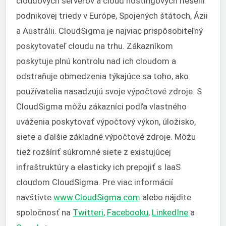
cloudových serverov a cloud hostingových riešení
podnikovej triedy v Európe, Spojených štátoch, Ázii
a Austrálii. CloudSigma je najviac prispôsobiteľný
poskytovateľ cloudu na trhu. Zákazníkom
poskytuje plnú kontrolu nad ich cloudom a
odstraňuje obmedzenia týkajúce sa toho, ako
používatelia nasadzujú svoje výpočtové zdroje. S
CloudSigma môžu zákazníci podľa vlastného
uváženia poskytovať výpočtový výkon, úložisko,
siete a ďalšie základné výpočtové zdroje. Môžu
tiež rozšíriť súkromné siete z existujúcej
infraštruktúry a elasticky ich prepojiť s IaaS
cloudom CloudSigma. Pre viac informácií
navštívte
www.CloudSigma.com
alebo nájdite
spoločnosť na
Twitteri
,
Facebooku
,
LinkedIne
a