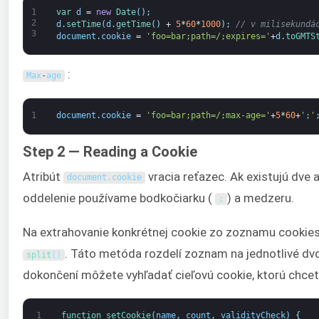
1
var
d
=
new
Date
(
)
;
2
d
.
setTime
(
d
.
getTime
(
)
+
5
*
60
*
1000
)
;
// v milisekundá
3
document
.
cookie
=
'foo=bar;path=/;expires='
+
d
.
toGMTS
:
Max
-
age
1
document
.
cookie
=
'foo=bar;path=/;max-age='
+
5
*
60
+
';'
Step 2 — Reading a Cookie
Atribút
vracia reťazec. Ak existujú dve a
document
.
cookie
oddelenie používame bodkočiarku (
) a medzeru.
;
Na extrahovanie konkrétnej cookie zo zoznamu cooki
. Táto metóda rozdelí zoznam na jednotlivé dv
split
(
)
dokončení môžete vyhľadať cieľovú cookie, ktorú chcete
1
function
setCookie
(
name
,
count
,
validityCheck
)
{