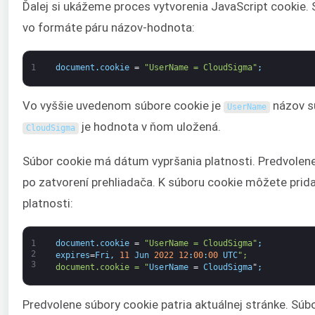
Ďalej si ukážeme proces vytvorenia JavaScript cookie. 
vo formáte páru názov-hodnota:
1
document
.
cookie
=
"UserName = CloudSigma"
;
Vo vyššie uvedenom súbore cookie je
názov sú
UserName
je hodnota v ňom uložená.
CloudSigma
Súbor cookie má dátum vypršania platnosti. Predvole
po zatvorení prehliadača. K súboru cookie môžete prid
platnosti:
1
document
.
cookie
=
"UserName = CloudSigma"
;
2
expires
=
Fri
,
11
Jun
2022
12
:
00
:
00
UTC
";
3
document.cookie = "
UserName
=
CloudSigma
"
;
Predvolene súbory cookie patria aktuálnej stránke. S