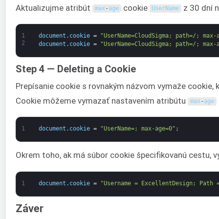
Aktualizujme atribút
cookie
z 30 dní n
max
-
age
UserName
1
document
.
cookie
=
"UserName=CloudSigma; path=/; max-
2
document
.
cookie
=
"UserName=CloudSigma; path=/; max-
Step 4 — Deleting a Cookie
Prepísanie cookie s rovnakým názvom vymaže cookie, k
Cookie môžeme vymazať nastavením atribútu
max
-
age
1
document
.
cookie
=
"UserName=; max-age=0"
;
Okrem toho, ak má súbor cookie špecifikovanú cestu, v
1
document
.
cookie
=
"Username = ExcellentDesign; Path 
Záver