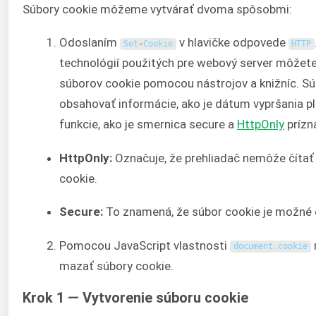
Súbory cookie môžeme vytvárať dvoma spôsobmi:
Odoslaním
v hlavičke odpovede
Set
-
Cookie
HTTP
technológií použitých pre webový server môžete
súborov cookie pomocou nástrojov a knižníc. S
obsahovať informácie, ako je dátum vypršania p
funkcie, ako je smernica secure a
HttpOnly
prízn
HttpOnly:
Označuje, že prehliadač nemôže čítať
cookie.
Secure:
To znamená, že súbor cookie je možné 
Pomocou JavaScript vlastnosti
document
.
cookie
mazať súbory cookie.
Krok 1 — Vytvorenie súboru cookie