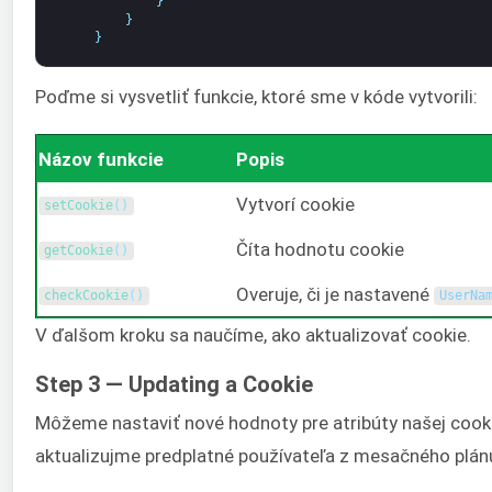
}
}
}
Poďme si vysvetliť funkcie, ktoré sme v kóde vytvorili:
Názov funkcie
Popis
Vytvorí cookie
setCookie
(
)
Číta hodnotu cookie
getCookie
(
)
Overuje, či je nastavené
checkCookie
(
)
UserNa
V ďalšom kroku sa naučíme, ako aktualizovať cookie.
Step 3 — Updating a Cookie
Môžeme nastaviť nové hodnoty pre atribúty našej cook
aktualizujme predplatné používateľa z mesačného plánu