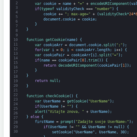
2
var
cookie
=
name
+
"="
+
encodeURIComponent
(
va
3
if
(
typeof 
validityCheck
===
"number"
)
{
4
cookie
+=
"; max-age="
+
(
validityCheck*
24
*
5
document
.
cookie
=
cookie
;
6
}
7
}
8
9
function
getCookie
(
name
)
{
10
11
var
cookieArr
=
document
.
cookie
.
split
(
";"
)
;
12
for
(
var
i
=
0
;
i
<
cookieArr
.
length
;
i
++
)
{
13
var
cookiePair
=
cookieArr
[
i
]
.
split
(
"="
)
;
14
if
(
name
==
cookiePair
[
0
]
.
trim
(
)
)
{
15
return
decodeURIComponent
(
cookiePair
[
1
]
)
;
16
}
17
}
18
return
null
;
19
20
}
21
22
function
checkCookie
(
)
{
23
var
UserName
=
getCookie
(
"UserName"
)
;
24
if
(
UserName
!
=
""
)
{
25
alert
(
"Vitajte znova, "
+
UserName
)
;
26
}
else
{
27
firstName
=
prompt
(
"Zadajte svoje UserName:"
)
;
28
if
(
UserName
!
=
""
&& UserName != null) {
29
30
            setCookie("UserName", UserName, 30);