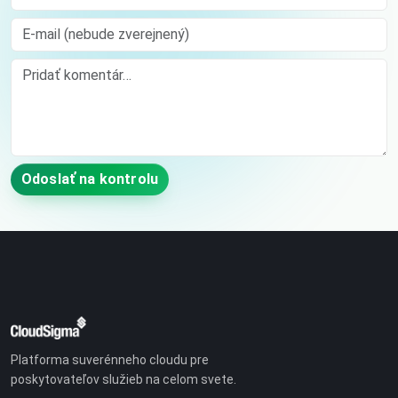
E-mail (nebude zverejnený)
Comment
Odoslať na kontrolu
Platforma suverénneho cloudu pre
poskytovateľov služieb na celom svete.