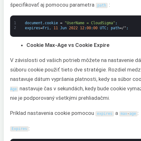
špecifikovať aj pomocou parametra
:
path
1
document
.
cookie
=
"UserName = CloudSigma"
;
2
expires
=
Fri
,
11
Jun
2022
12
:
00
:
00
UTC
;
path
=/"
;
Cookie Max-Age vs Cookie Expire
V závislosti od vašich potrieb môžete na nastavenie d
súboru cookie použiť tieto dve stratégie. Rozdiel medzi
nastavuje dátum vypršania platnosti, kedy sa súbor co
nastavuje čas v sekundách, kedy bude cookie vyma
Age
nie je podporovaný všetkými prehliadačmi.
Príklad nastavenia cookie pomocou
a
:
expires
max
-
age
:
Expires