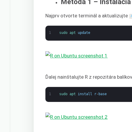
Metóda 1 – Inštalácia
Najprv otvorte terminál a aktualizujte
1
sudo 
apt 
update
Ďalej nainštalujte R z repozitára balíko
1
sudo 
apt 
install
r
-
base