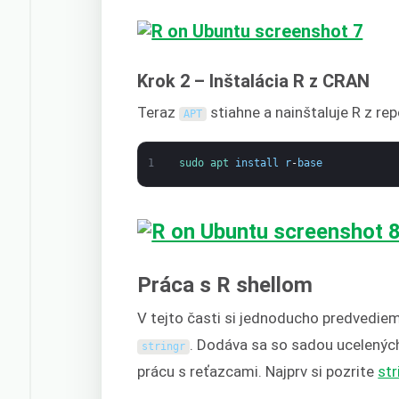
Krok 2 – Inštalácia R z CRAN
Teraz
stiahne a nainštaluje R z rep
APT
1
sudo 
apt 
install
r
-
base
Práca s R shellom
V tejto časti si jednoducho predvediem
. Dodáva sa so sadou ucelených 
stringr
prácu s reťazcami. Najprv si pozrite
str