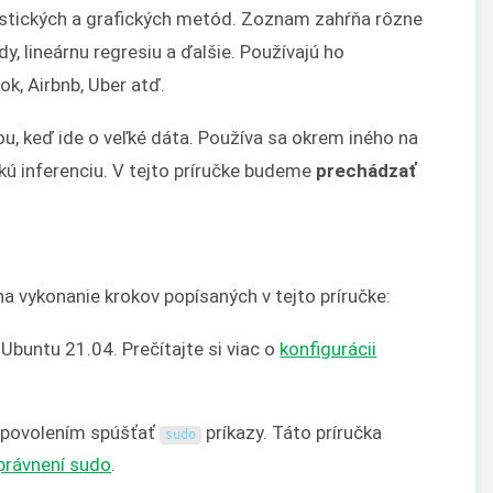
tistických a grafických metód. Zoznam zahŕňa rôzne
y, lineárnu regresiu a ďalšie. Používajú ho
k, Airbnb, Uber atď.
ou, keď ide o veľké dáta. Používa sa okrem iného na
ckú inferenciu. V tejto príručke budeme
prechádzať
na vykonanie krokov popísaných v tejto príručke:
Ubuntu 21.04. Prečítajte si viac o
konfigurácii
s povolením spúšťať
príkazy. Táto príručka
sudo
právnení sudo
.