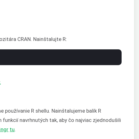
ozitára CRAN. Nainštalujte R:
e používanie R shellu. Nainštalujeme balík R
funkcií navrhnutých tak, aby čo najviac zjednodušili
ingr
tu
.