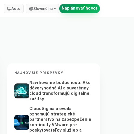
Naplánovať hovor
Auto
Slovenčina
NAJNOVŠIE PRÍSPEVKY
Navrhovanie budúcnosti: Ako
dôveryhodná AI a suverénny
cloud transformujú digitálne
zážitky
CloudSigma a evoila
oznamujú strategické
partnerstvo na zabezpečenie
kontinuity VMware pre
poskytovateľov služieb a