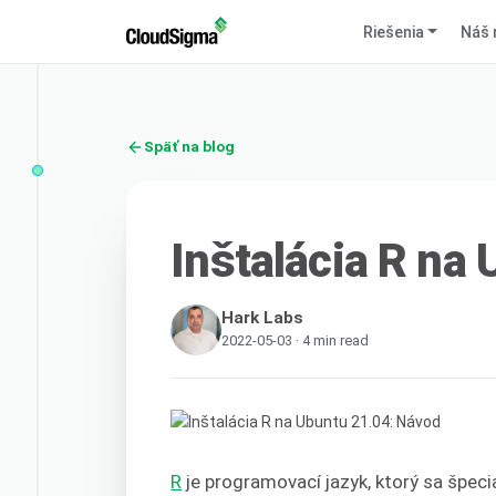
Riešenia
Náš 
Späť na blog
Inštalácia R na
Hark Labs
2022-05-03 · 4 min read
R
je programovací jazyk, ktorý sa špecia