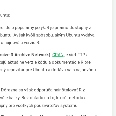
buntu:
že ide o populárny jazyk, R je priamo dostupný z
 Ubuntu. Avšak kvôli spôsobu, akým Ubuntu vydáva
 o najnovšiu verziu R.
sive R Archive Network)
:
CRAN
je sieť FTP a
ujú aktuálne verzie kódu a dokumentácie R pre
ený repozitár pre Ubuntu a dodáva sa s najnovšou
 Dôrazne sa však odporúča nainštalovať R z
šie balíky. Bez ohľadu na to, ktorú metódu si
tupný pre všetkých používateľov systému.