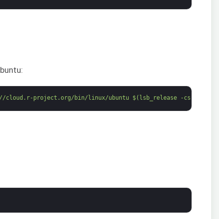
Ubuntu:
//cloud.r-project.org/bin/linux/ubuntu $(lsb_release -cs)-cran40