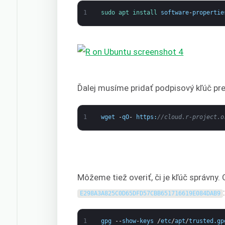
1
sudo 
apt 
install 
software
-
propertie
Ďalej musíme pridať podpisový kľúč pre 
1
wget
-
qO
-
https
:
//cloud.r-project.o
Môžeme tiež overiť, či je kľúč správny.
:
E298A3A825C0D65DFD57CBB651716619E084DAB9
1
gpg
--
show
-
keys
/
etc
/
apt
/
trusted
.
gp