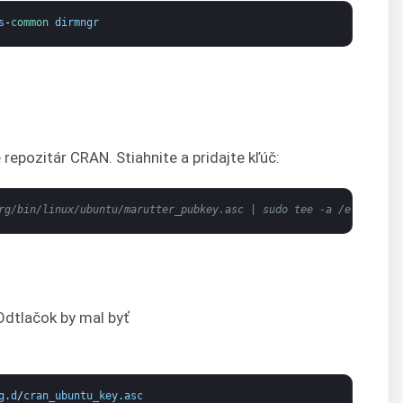
s
-
common 
dirmngr
repozitár CRAN. Stiahnite a pridajte kľúč:
rg/bin/linux/ubuntu/marutter_pubkey.asc | sudo tee -a /etc/apt/t
 Odtlačok by mal byť
g
.
d
/
cran_ubuntu_key
.
asc