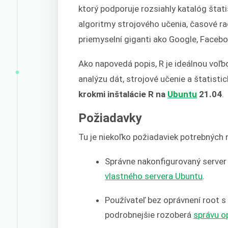
ktorý podporuje rozsiahly katalóg šta
algoritmy strojového učenia, časové rad
priemyselní giganti ako Google, Faceboo
Ako napovedá popis, R je ideálnou voľb
analýzu dát, strojové učenie a štatisti
krokmi inštalácie R na
Ubuntu
21.04
.
Požiadavky
Tu je niekoľko požiadaviek potrebných 
Správne nakonfigurovaný server 
vlastného servera Ubuntu
.
Používateľ bez oprávnení root 
podrobnejšie rozoberá
správu o