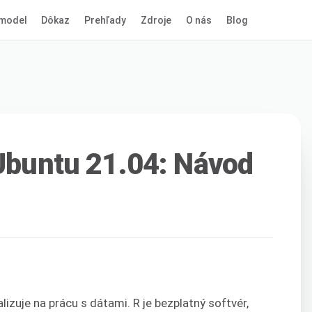
model
Dôkaz
Prehľady
Zdroje
O nás
Blog
 Ubuntu 21.04: Návod
lizuje na prácu s dátami. R je bezplatný softvér,