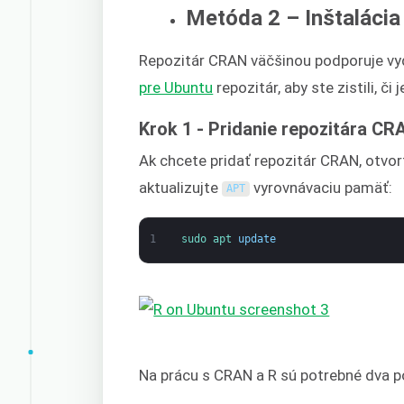
Metóda 2 – Inštalácia
Repozitár CRAN väčšinou podporuje vy
pre Ubuntu
repozitár, aby ste zistili, č
Krok 1 - Pridanie repozitára CR
Ak chcete pridať repozitár CRAN, otvort
aktualizujte
vyrovnávaciu pamäť:
APT
1
sudo 
apt 
update
Na prácu s CRAN a R sú potrebné dva po