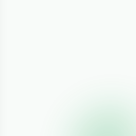
rusted.gpg.d/cran_ubuntu_key.asc