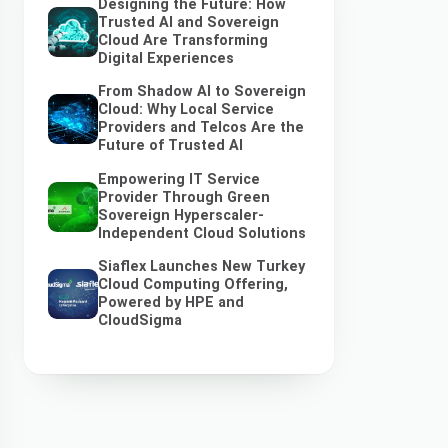
Designing the Future: How
Trusted AI and Sovereign
Cloud Are Transforming
Digital Experiences
From Shadow AI to Sovereign
Cloud: Why Local Service
Providers and Telcos Are the
Future of Trusted AI
Empowering IT Service
Provider Through Green
Sovereign Hyperscaler-
Independent Cloud Solutions
Siaflex Launches New Turkey
Cloud Computing Offering,
Powered by HPE and
CloudSigma