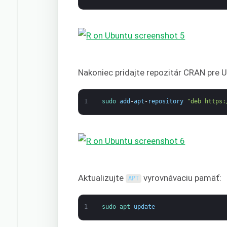
Nakoniec pridajte repozitár CRAN pre 
1
sudo 
add
-
apt
-
repository
"deb https:
Aktualizujte
vyrovnávaciu pamäť:
APT
1
sudo 
apt 
update