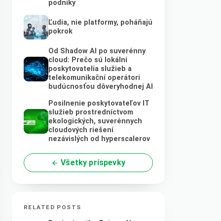
podniky
Ľudia, nie platformy, poháňajú
pokrok
Od Shadow AI po suverénny
cloud: Prečo sú lokálni
poskytovatelia služieb a
telekomunikační operátori
budúcnosťou dôveryhodnej AI
Posilnenie poskytovateľov IT
služieb prostredníctvom
ekologických, suverénnych
cloudových riešení
nezávislých od hyperscalerov
Všetky príspevky
RELATED POSTS