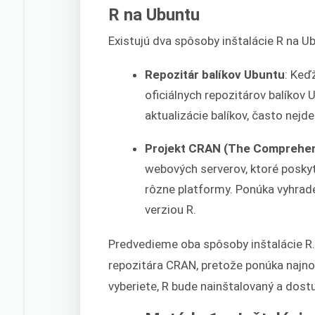
R na Ubuntu
Existujú dva spôsoby inštalácie R na U
Repozitár balíkov Ubuntu
: Keď
oficiálnych repozitárov balíkov
aktualizácie balíkov, často nejde
Projekt CRAN (The Comprehen
webových serverov, ktoré poskyt
rôzne platformy. Ponúka vyhrad
verziou R.
Predvedieme oba spôsoby inštalácie R.
repozitára CRAN, pretože ponúka najnov
vyberiete, R bude nainštalovaný a dos