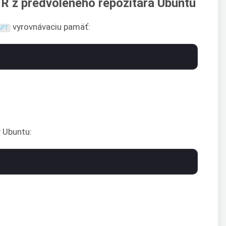
 R z predvoleného repozitára Ubuntu
vyrovnávaciu pamäť:
APT
v Ubuntu: