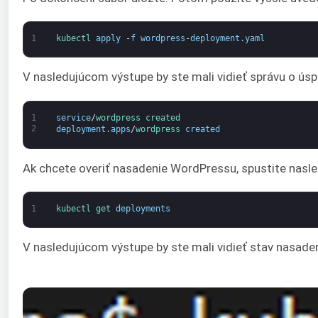
1
kubectl 
apply
-
f
wordpress
-
deployment
.
yaml
V nasledujúcom výstupe by ste mali vidieť správu o ú
1
service
/
wordpress 
created
2
deployment
.
apps
/
wordpress 
created
Ak chcete overiť nasadenie WordPressu, spustite nasled
1
kubectl 
get 
deployments
V nasledujúcom výstupe by ste mali vidieť stav nasad