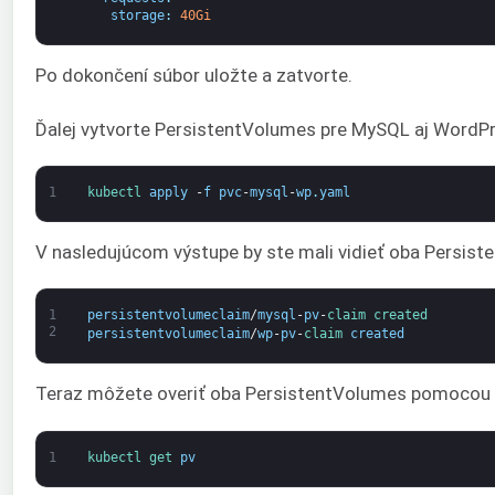
storage
:
40Gi
Po dokončení súbor uložte a zatvorte.
Ďalej vytvorte PersistentVolumes pre MySQL aj WordPr
1
kubectl 
apply
-
f
pvc
-
mysql
-
wp
.
yaml
V nasledujúcom výstupe by ste mali vidieť oba Persist
1
persistentvolumeclaim
/
mysql
-
pv
-
claim 
created
2
persistentvolumeclaim
/
wp
-
pv
-
claim 
created
Teraz môžete overiť oba PersistentVolumes pomocou n
1
kubectl 
get 
pv