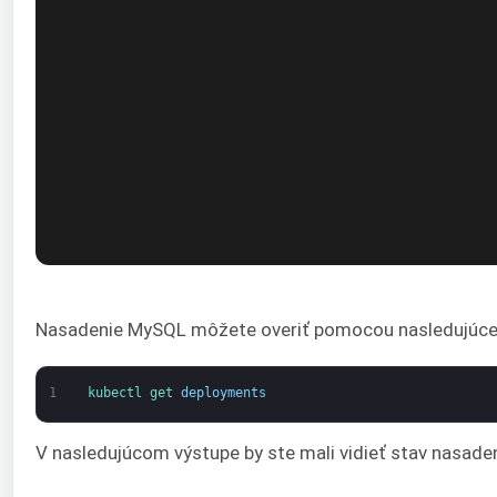
Nasadenie MySQL môžete overiť pomocou nasledujúceh
1
kubectl 
get 
deployments
V nasledujúcom výstupe by ste mali vidieť stav nasad