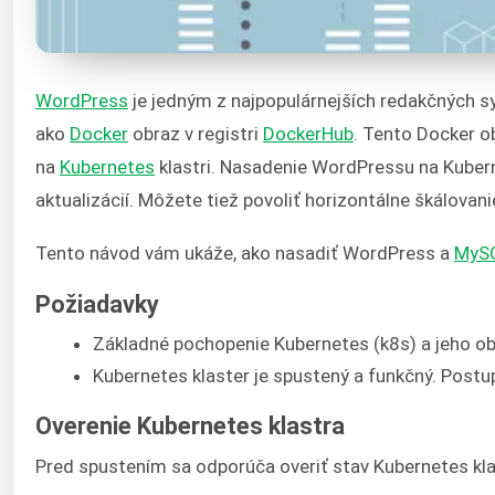
WordPress
je jedným z najpopulárnejších redakčných s
ako
Docker
obraz v registri
DockerHub
. Tento Docker o
na
Kubernetes
klastri. Nasadenie WordPressu na Kuber
aktualizácií. Môžete tiež povoliť horizontálne škálova
Tento návod vám ukáže, ako nasadiť WordPress a
MyS
Požiadavky
Základné pochopenie Kubernetes (k8s) a jeho obj
Kubernetes klaster je spustený a funkčný. Post
Overenie Kubernetes klastra
Pred spustením sa odporúča overiť stav Kubernetes kl