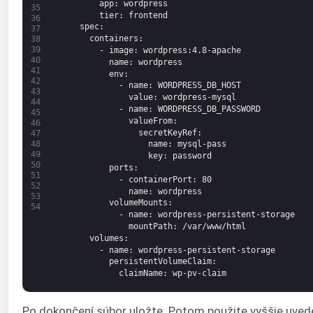
app
: wordpress
35
tier
: frontend
36
spec
:
37
containers
:
38
39
-
image
: wordpress
:4.8-apache
40
name
: wordpress
41
env
:
42
-
name
: WORDPRESS_DB_HOST
43
value
: wordpress-mysql
44
-
name
: WORDPRESS_DB_PASSWORD
45
valueFrom
:
46
secretKeyRef
:
47
48
name
: mysql-pass
49
key
: password
50
ports
:
51
-
containerPort
: 80
52
name
: wordpress
53
volumeMounts
:
54
-
name
: wordpress-persistent-storage
mountPath
: /var/www/html
volumes
:
-
name
: wordpress-persistent-storage
persistentVolumeClaim
:
claimName
: wp-pv-claim
Po dokončení súbor uložte. Potom použite vyššie uved