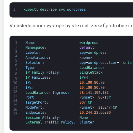
1
kubectl 
describe 
svc 
wordpress
V nasledujúcom výstupe by ste mali získať podrobné i
1
Name
:
wordpress
2
Namespace
:
default
3
Labels
:
app
=
wordpress
4
Annotations
:
<
none
>
5
Selector
:
app
=
wordpress
,
tier
=
fronte
6
Type
:
LoadBalancer
7
IP 
Family 
Policy
:
SingleStack
8
IP 
Families
:
IPv4
9
IP
:
10.100.80.70
10
11
IPs
:
10.100.80.70
12
LoadBalancer 
Ingress
:
78.141.194.181
13
Port
:
<
unset
>
80
/
TCP
14
TargetPort
:
80
/
TCP
15
NodePort
:
<
unset
>
31624
/
TCP
16
Endpoints
:
10.244.23.66
:
80
17
Session 
Affinity
:
None
External 
Traffic 
Policy
:
Cluster