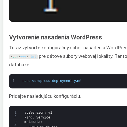
Vytvorenie nasadenia WordPress
Teraz vytvorte konfiguračný súbor nasadenia WordPress
pre dátové súbory webovej lokality. Tento
/
var
/
www
/
html
databáze.
1
nano 
wordpress
-
deployment
.
yaml
Pridajte nasledujúcu konfiguráciu.
1
apiVersion
: v1
2
kind
: Service
3
metadata
:
4
name
: wordpress