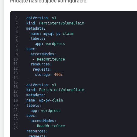
Pridajte nasledujúce konfigurácie.
1
apiVersion
:
v1
2
kind
:
PersistentVolumeClaim
3
metadata
:
4
name
:
mysql
-
pv
-
claim
5
labels
:
6
app
:
wordpress
7
spec
:
8
accessModes
:
9
-
ReadWriteOnce
10
11
resources
:
12
requests
:
13
storage
:
40Gi
14
---
15
apiVersion
:
v1
16
kind
:
PersistentVolumeClaim
17
metadata
:
18
name
:
wp
-
pv
-
claim
19
20
labels
:
21
app
:
wordpress
22
spec
:
23
accessModes
:
24
-
ReadWriteOnce
25
resources
:
requests
: