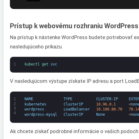
Prístup k webovému rozhraniu WordPress
Na prístup k nástenke WordPress budete potrebovať ex
nasledujúceho príkazu.
1
kubectl 
get 
svc
V nasledujúcom výstupe získate IP adresu a port Load
1
NAME
TYPE
CLUSTER
-
IP
EXTE
2
kubernetes
ClusterIP
10.96.0.1
<
non
3
wordpress
LoadBalancer
10.100.80.70
78.1
4
wordpress
-
mysql
ClusterIP
None
<
non
Ak chcete získať podrobné informácie o vašich podoch 