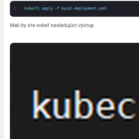
1
kubectl 
apply
-
f
mysql
-
deployment
.
yaml
Mali by ste vidieť nasledujúci výstup.