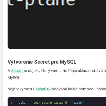
Vytvorenie Secret pre MySQL
A
Secret
je objekt, ktorý vám umožňuje ukladať citlivé 
MySQL.
Najprv vytvorte
base64
kódované heslo pomocou nasled
1
echo
-
n
'your_secure_password'
|
base64