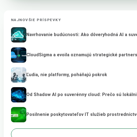
NAJNOVŠIE PRÍSPEVKY
Navrhovanie budúcnosti: Ako dôveryhodná AI a suve
CloudSigma a evoila oznamujú strategické partner
Ľudia, nie platformy, poháňajú pokrok
Od Shadow AI po suverénny cloud: Prečo sú lokálni
Posilnenie poskytovateľov IT služieb prostredníct