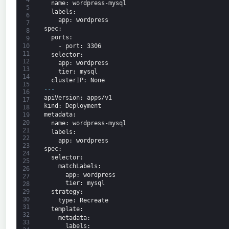
4
name
: wordpress-mysql
5
labels
:
6
app
: wordpress
7
spec
:
8
ports
:
9
-
port
: 3306
10
11
selector
:
12
app
: wordpress
13
tier
: mysql
14
clusterIP
: None
15
---
16
apiVersion
: apps/v1
17
kind
: Deployment
18
metadata
:
19
20
name
: wordpress-mysql
21
labels
:
22
app
: wordpress
23
spec
:
24
selector
:
25
matchLabels
:
26
app
: wordpress
27
tier
: mysql
28
strategy
:
29
30
type
: Recreate
31
template
:
32
metadata
:
33
labels
: