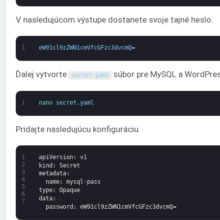
V nasledujúcom výstupe dostanete svoje tajné heslo.
1
eW91cl9zZWN1cmVfcGFzc3dvcmQ
=
Ďalej vytvorte
súbor pre MySQL a WordPres
secret
.
yaml
1
nano 
secret
.
yaml
Pridajte nasledujúcu konfiguráciu.
1
apiVersion
: v1
2
kind
: Secret
3
metadata
:
4
name
: mysql-pass
5
type
: Opaque
6
data
:
7
password
: eW91cl9zZWN1cmVfcGFzc3dvcmQ=