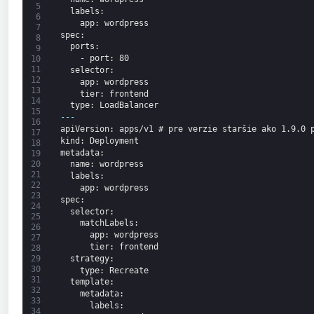
5
labels
:
6
app
: wordpress
7
spec
:
8
ports
:
9
-
port
: 80
10
11
selector
:
12
app
: wordpress
13
tier
: frontend
14
type
: LoadBalancer
15
---
16
apiVersion
: apps/v1 # pre verzie staršie ako 1.9.0 
17
kind
: Deployment
18
metadata
:
19
20
name
: wordpress
21
labels
:
22
app
: wordpress
23
spec
:
24
selector
:
25
matchLabels
:
26
app
: wordpress
27
tier
: frontend
28
strategy
:
29
30
type
: Recreate
31
template
:
32
metadata
:
33
labels
:
34