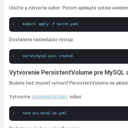
Uložte a zatvorte súbor. Potom aplikujte vyššie uvede
1
kubectl 
apply
-
f
secret
.
yaml
Dostanete nasledujúci výstup.
1
secret
/
mysql
-
pass 
created
Vytvorenie PersistentVolume pre MySQL 
Budete tiež musieť vytvoriť PersistentVolume na ukla
Vytvorme
súbor.
pvc
-
mysql
-
wp
.
yaml
1
nano 
pvc
-
mysql
-
wp
.
yaml