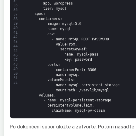
34
app
: wordpress
35
tier
: mysql
36
spec
:
37
containers
:
38
39
-
image
: mysql
:5.6
40
name
: mysql
41
env
:
42
-
name
: MYSQL_ROOT_PASSWORD
43
valueFrom
:
44
secretKeyRef
:
45
name
: mysql-pass
46
key
: password
47
48
ports
:
49
-
containerPort
: 3306
50
name
: mysql
51
volumeMounts
:
52
-
name
: mysql-persistent-storage
mountPath
: /var/lib/mysql
volumes
:
-
name
: mysql-persistent-storage
persistentVolumeClaim
:
claimName
: mysql-pv-claim
Po dokončení súbor uložte a zatvorte. Potom nasaďte v