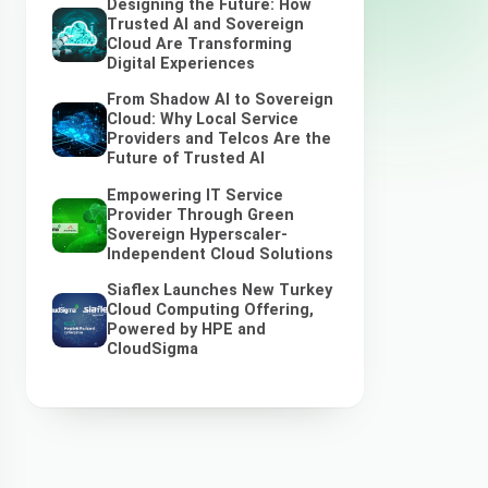
Designing the Future: How
Trusted AI and Sovereign
Cloud Are Transforming
Digital Experiences
From Shadow AI to Sovereign
Cloud: Why Local Service
Providers and Telcos Are the
Future of Trusted AI
Empowering IT Service
Provider Through Green
Sovereign Hyperscaler-
Independent Cloud Solutions
Siaflex Launches New Turkey
Cloud Computing Offering,
Powered by HPE and
CloudSigma