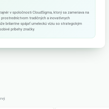
izajnér v spoločnosti CloudSigma, ktorý sa zameriava na
u prostredníctvom tradičných a inovatívnych
že brilantne spájať umeleckú víziu so strategickým
obivé príbehy značky.
rvý.