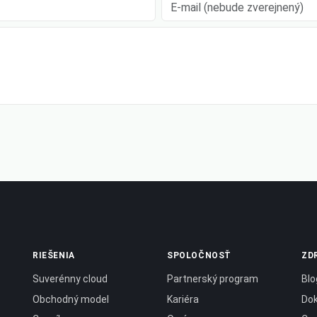
E-mail (nebude zverejnený)
RIEŠENIA
SPOLOČNOSŤ
ZD
Suverénny cloud
Partnerský program
Blo
Obchodný model
Kariéra
Do