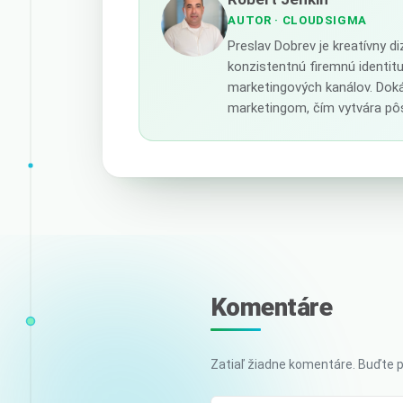
AUTOR
· CLOUDSIGMA
Preslav Dobrev je kreatívny d
konzistentnú firemnú identit
marketingových kanálov. Doká
marketingom, čím vytvára pôs
Komentáre
Zatiaľ žiadne komentáre. Buďte p