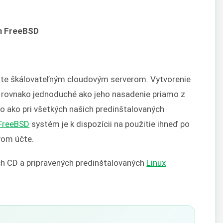
ým FreeBSD
žite škálovateľným cloudovým serverom. Vytvorenie
 rovnako jednoduché ako jeho nasadenie priamo z
ko ako pri všetkých našich predinštalovaných
FreeBSD
systém je k dispozícii na použitie ihneď po
vom účte.
ch CD a pripravených predinštalovaných
Linux