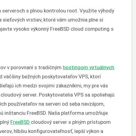
 serveroch s plnou kontrolou root. Využite výhody
 sieťových vrstiev, ktoré vám umožnia plne si
Objavte vysoko výkonný FreeBSD cloud computing s
rov v porovnaní s tradičným
hostingom virtuálnych
od väčšiny bežných poskytovateľov VPS, ktorí
ieľajú ich medzi svojimi zákazníkmi, my pre vás
cloudový server. Poskytovatelia VPS sa spoliehajú
ých používateľov na serveri od seba navzájom,
nú inštanciu FreeBSD. Naša platforma umožňuje
 plný
FreeBSD
cloudový server s plným prístupom
verov, hlbšiu konfigurovateľnosť, lepší výkon a