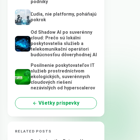
podniky
Ľudia, nie platformy, poháňajú
pokrok
Od Shadow AI po suverénny
cloud: Prečo sú lokálni
poskytovatelia služieb a
telekomunikační operátori
budúcnosťou dôveryhodnej AI
Posilnenie poskytovateľov IT
služieb prostredníctvom
ekologických, suverénnych
cloudových riešení
nezávislých od hyperscalerov
Všetky príspevky
RELATED POSTS