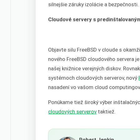
silnejšie záruky izolácie a bezpečnosti.
Cloudové servery s predinštalovan
Objavte silu FreeBSD v cloude s okam
nového FreeBSD cloudového servera je
našej knižnice verejných diskov. Rovna
systémoch cloudových serverov, nový
nasadení vo vašom cloud computingo
Ponúkame tiež široký výber inštalačný
cloudových serverov
taktiež.
Robert Jenkin