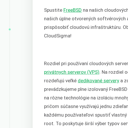
Spustite
FreeBSD
na našich cloudových
našich úplne otvorených softvérových a
prispôsobiť cloudovú infraštruktúru. 
CloudSigma!
Rozdiel pri používaní cloudových serve
privátnych serverov (VPS)
. Na rozdiel 
rozdeľujú veľké
dedikované servery
a zd
prevádzkujeme plne izolovaný FreeBSD 
na rôzne technológie na izoláciu mnoh
pričom súčasne využívajú jednu zdieľa
každému používateľovi spustiť vlastný
root. To poskytuje širší výber typov ser