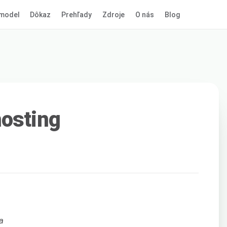
model
Dôkaz
Prehľady
Zdroje
O nás
Blog
hosting
a