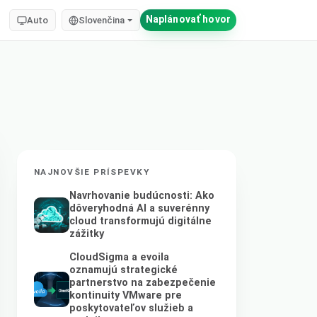
Naplánovať hovor
Auto
Slovenčina
NAJNOVŠIE PRÍSPEVKY
Navrhovanie budúcnosti: Ako
dôveryhodná AI a suverénny
cloud transformujú digitálne
zážitky
CloudSigma a evoila
oznamujú strategické
partnerstvo na zabezpečenie
kontinuity VMware pre
poskytovateľov služieb a