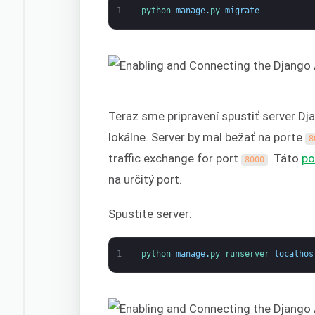
1
python 
manage
.
py 
migrate
Teraz sme pripravení spustiť server Dja
lokálne. Server by mal bežať na porte
8
traffic exchange for port
. Táto
po
8000
na určitý port.
Spustite server:
1
python 
manage
.
py 
runserver 
localhos