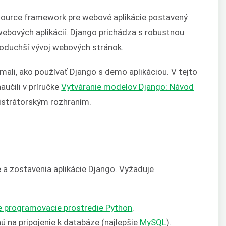
-source framework pre webové aplikácie postavený
 webových aplikácií. Django prichádza s robustnou
oduchší vývoj webových stránok.
mali, ako používať Django s demo aplikáciou. V tejto
aučili v príručke
Vytváranie modelov Django: Návod
istrátorským rozhraním.
e a zostavenia aplikácie Django. Vyžaduje
e programovacie prostredie Python
.
ú na pripojenie k databáze (najlepšie
MySQL
).