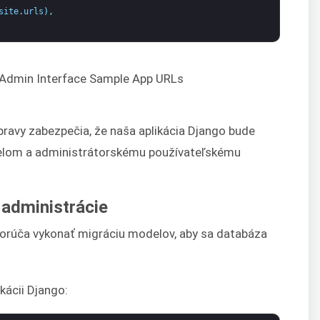
site
.
urls
)
,
úpravy zabezpečia, že naša aplikácia Django bude
elom a administrátorskému používateľskému
 administrácie
dporúča vykonať migráciu modelov, aby sa databáza
kácii Django: