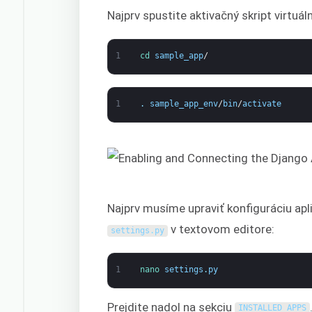
Najprv spustite aktivačný skript virtuá
1
cd 
sample_app
/
1
.
sample_app_env
/
bin
/
activate
Najprv musíme upraviť konfiguráciu apl
v textovom editore:
settings
.
py
1
nano 
settings
.
py
Prejdite nadol na sekciu
INSTALLED_APPS