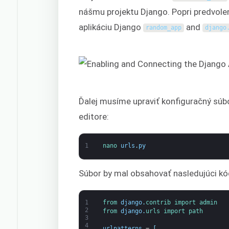
nášmu projektu Django. Popri predvol
aplikáciu Django
and
random_app
django
Ďalej musíme upraviť konfiguračný súb
editore:
1
nano 
urls
.
py
Súbor by mal obsahovať nasledujúci kó
1
from 
django
.
contrib 
import 
admin
2
from 
django
.
urls 
import 
path
3
4
urlpatterns
=
[