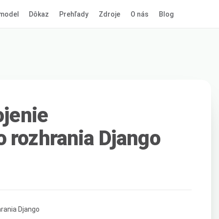
model
Dôkaz
Prehľady
Zdroje
O nás
Blog
ojenie
 rozhrania Django