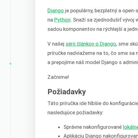
Django
je populárny, bezplatný a open
na
Python
. Snaží sa zjednodušiť vývoj
sadou komponentov na rýchlejší a jedn
V našej
sérii článkov o Django
, sme skú
príručke nadviažeme na to, čo sme sa n
a prepojíme náš model Django s admin
Začnime!
Požiadavky
Táto príručka ide hlbšie do konfiguráci
nasledujúce požiadavky:
Správne nakonfigurované
lokáln
Aplikáciu Django nakonfigurovan