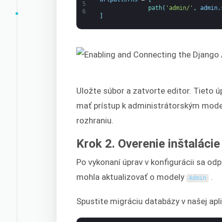
5
path
(
'admin/'
,
admin
.
6
]
Uložte súbor a zatvorte editor. Tieto 
mať prístup k administrátorským mod
rozhraniu.
Krok 2. Overenie inštalácie
Po vykonaní úprav v konfigurácii sa o
mohla aktualizovať o modely
.
Admin
Spustite migráciu databázy v našej apli