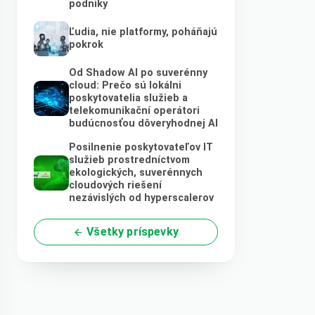
podniky
Ľudia, nie platformy, poháňajú
pokrok
Od Shadow AI po suverénny
cloud: Prečo sú lokálni
poskytovatelia služieb a
telekomunikační operátori
budúcnosťou dôveryhodnej AI
Posilnenie poskytovateľov IT
služieb prostredníctvom
ekologických, suverénnych
cloudových riešení
nezávislých od hyperscalerov
Všetky príspevky