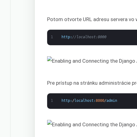
Potom otvorte URL adresu servera vo 
1
http
:
//localhost:8000
Pre prístup na stránku administrácie p
1
http
:
/
localhost
:
8000
/
admin