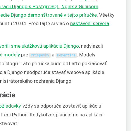
urácii Django s PostgreSQL, Nginx a Gunicorn
.
redie Django demonštrované v tejto príručke
. Všetky
buntu 20.04. Prečítajte si viac o
nastavení servera
vorili sme ukážkovú aplikáciu Django
, nadviazali
vé modely
pre
a
. Modely
Príspevky
Komentáre
o blogu. Táto príručka bude odtiaľto pokračovať.
cia Django neodporúča stavať webové aplikácie
istrátorského rozhrania Django.
rácie
ožiadavky
, vždy sa odporúča zostaviť aplikáciu
redí Python. Kedykoľvek plánujeme na aplikácii
ktivovať.