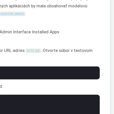
ených aplikáciách by mala obsahovať modelovú
:
.
contrib
.
admin
or URL adries
. Otvorte súbor v textovom
urls
.
py
d: