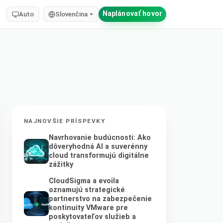
Naplánovať hovor
Auto
Slovenčina
NAJNOVŠIE PRÍSPEVKY
Navrhovanie budúcnosti: Ako
dôveryhodná AI a suverénny
cloud transformujú digitálne
zážitky
CloudSigma a evoila
oznamujú strategické
partnerstvo na zabezpečenie
kontinuity VMware pre
poskytovateľov služieb a