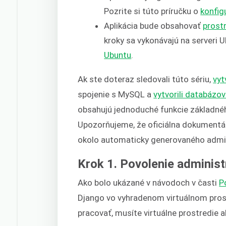
Pozrite si túto príručku o
konfig
Aplikácia bude obsahovať
prost
kroky sa vykonávajú na serveri U
Ubuntu
.
Ak ste doteraz sledovali túto sériu,
vyt
spojenie s MySQL a
vytvorili databázo
obsahujú jednoduché funkcie základnéh
Upozorňujeme, že oficiálna dokumentá
okolo automaticky generovaného admin
Krok 1. Povolenie administ
Ako bolo ukázané v návodoch v časti
P
Django vo vyhradenom virtuálnom prost
pracovať, musíte virtuálne prostredie a