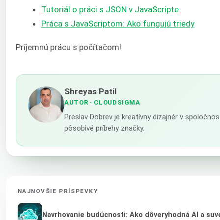
Tutoriál o práci s JSON v JavaScripte
Práca s JavaScriptom: Ako fungujú triedy
Príjemnú prácu s počítačom!
Shreyas Patil
AUTOR
· CLOUDSIGMA
Preslav Dobrev je kreatívny dizajnér v spoločn
pôsobivé príbehy značky.
NAJNOVŠIE PRÍSPEVKY
Navrhovanie budúcnosti: Ako dôveryhodná AI a suve