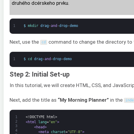
druhého dcérskeho prvku.
1
$
mkdir 
drag
-
and
-
drop
-
demo
Next, use the
command to change the directory to
cd
1
$
cd 
drag
-
and
-
drop
-
demo
Step 2: Initial Set-up
In this tutorial, we will create HTML, CSS, and JavaScri
Next, add the title as
“My Morning Planner”
in the
inde
1
<!DOCTYPE html>
2
<html 
lang
=
"en"
>
3
<head>
4
<meta 
charset
=
"UTF-8"
>