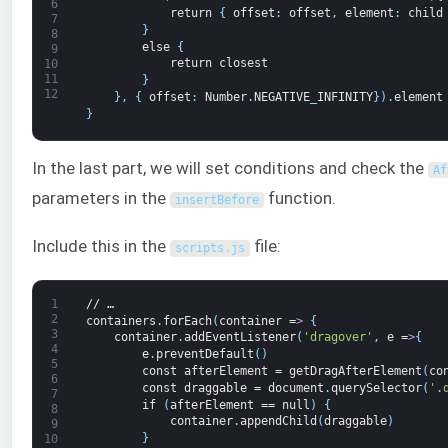
6
return
{
offset
:
offset
,
element
:
child
7
}
8
else
{
9
return
closest
10
11
}
12
}
,
{
offset
:
Number
.
NEGATIVE
_
INFINITY
}
)
.
element
}
In the last part, we will set conditions and check the
Af
parameters in the
function.
insertBefore
Include this in the
file:
scripts
.
js
1
//
…
2
containers
.
forEach
(
container
=
>
{
3
container
.
addEventListener
(
'dragover'
,
e
=
>
{
4
e
.
preventDefault
(
)
5
const
afterElement
=
getDragAfterElement
(
co
6
const
draggable
=
document
.
querySelector
(
'.
7
if
(
afterElement
==
null
)
{
8
container
.
appendChild
(
draggable
)
9
}
10