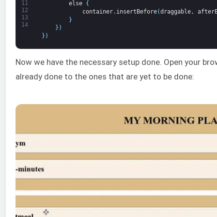
11
else
{
12
container
.
insertBefore
(
draggable
,
after
13
}
14
}
)
}
)
Now we have the necessary setup done. Open your bro
already done to the ones that are yet to be done: