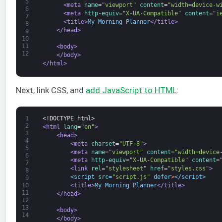
5
<meta 
name
=
"viewport"
content
=
"width=device-w
6
<meta 
http-equiv
=
"X-UA-Compatible"
content
=
"i
7
<title>
My Morning Planner
</title>
8
</head>
9
10
11
<body>
12
</body>
</html>
Next, link CSS, and
add JavaScript to HTML
:
1
<!DOCTYPE html>
2
<html 
lang
=
"en"
>
3
<head>
4
<meta 
charset
=
"UTF-8"
>
5
<meta 
name
=
"viewport"
content
=
"width=device
6
<meta 
http-equiv
=
"X-UA-Compatible"
content
=
7
<link 
rel
=
"stylesheet"
href
=
"styles.css"
>
8
<script 
src
=
"script.js"
defer
>
</script>
9
<title>
My Morning Planner
</title>
10
11
</head>
12
13
<body>
14
</body>