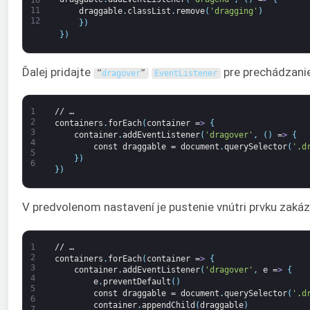
10
11
draggable
.
classList
.
remove
(
'dragging'
)
12
}
)
}
)
Ďalej pridajte
pre prechádzanie
“
dragover
”
EventListener
1
//
…
2
containers
.
forEach
(
container
=
>
{
3
container
.
addEventListener
(
'dragover'
,
(
)
=
>
{
4
const
draggable
=
document
.
querySelector
(
'.d
5
}
)
6
}
)
V predvolenom nastavení je pustenie vnútri prvku zaká
1
//
…
2
containers
.
forEach
(
container
=
>
{
3
container
.
addEventListener
(
'dragover'
,
e
=
>
{
4
e
.
preventDefault
(
)
5
const
draggable
=
document
.
querySelector
(
'.d
6
container
.
appendChild
(
draggable
)
7