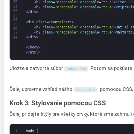
20
<h2 
class
=
"draggable"
draggable
=
"true"
>
Čítať 30
21
<h2 
class
=
"draggable"
draggable
=
"true"
>
Pripravi
22
</div>
23
24
<div 
class
=
"container"
>
25
<h2 
class
=
"draggable"
draggable
=
"true"
>
Dať si s
26
<h2 
class
=
"draggable"
draggable
=
"true"
>
Naštarto
27
</div>
28
</body>
</html>
Uložte a zatvorte súbor
. Potom sa pokúste 
index
.
html
Ďalej upravme vzhľad nášho
pomocou CSS, ab
index
.
html
Krok 3: Stylovanie pomocou CSS
Ďalej pridajte štýly pre všetky prvky, ktoré sme zahrnu
1
body
{