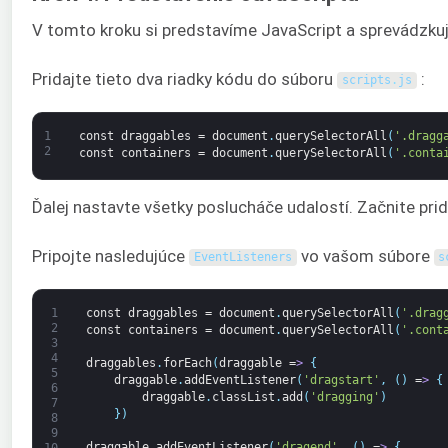
V tomto kroku si predstavíme JavaScript a sprevádzkuj
Pridajte tieto dva riadky kódu do súboru
:
scripts
.
js
1
const
draggables
=
document
.
querySelectorAll
(
'.dragg
2
const
containers
=
document
.
querySelectorAll
(
'.conta
Ďalej nastavte všetky poslucháče udalostí. Začnite pr
Pripojte nasledujúce
vo vašom súbore
EventListeners
s
1
const
draggables
=
document
.
querySelectorAll
(
'.drag
2
const
containers
=
document
.
querySelectorAll
(
'.cont
3
4
draggables
.
forEach
(
draggable
=
>
{
5
draggable
.
addEventListener
(
'dragstart'
,
(
)
=
>
{
6
draggable
.
classList
.
add
(
'dragging'
)
7
}
)
8
9
draggable
.
addEventListener
(
'dragend'
,
(
)
=
>
{