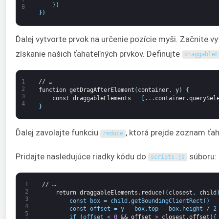
}
)
8
}
)
Ďalej vytvorte prvok na určenie pozície myši. Začnite 
získanie našich ťahateľných prvkov. Definujte
draggableE
1
//
…
2
function
getDragAfterElement
(
container
,
y
)
{
3
const
draggableElements
=
[
.
.
.
container
.
querySel
4
}
Ďalej zavolajte funkciu
, ktorá prejde zoznam ťah
reduce
Pridajte nasledujúce riadky kódu do
súboru:
scripts
.
js
1
//
…
2
return
draggableElements
.
reduce
(
(
closest
,
child
3
        const box = child.getBoundingClientRect()
4
        const offset = y - box.top - box.height / 2
5
        if (offset 
< 0 
&&
offset
 >
closest
.
offset
)
{