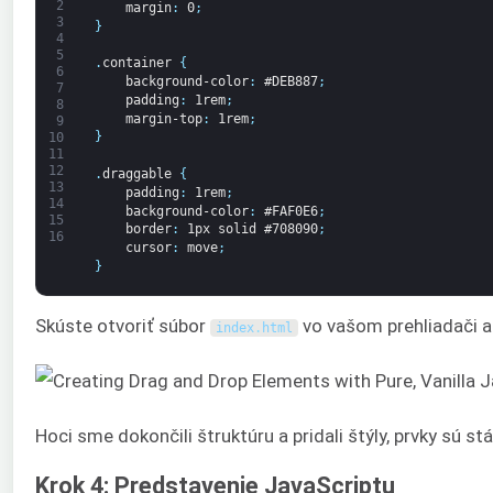
2
margin
:
0
;
3
}
4
5
.
container
{
6
background-color
:
#DEB887
;
7
padding
:
1rem
;
8
margin-top
:
1rem
;
9
}
10
11
12
.
draggable
{
13
padding
:
1rem
;
14
background-color
:
#FAF0E6
;
15
border
:
1px
solid
#708090
;
16
cursor
:
move
;
}
Skúste otvoriť súbor
vo vašom prehliadači a 
index
.
html
Hoci sme dokončili štruktúru a pridali štýly, prvky sú
Krok 4: Predstavenie JavaScriptu