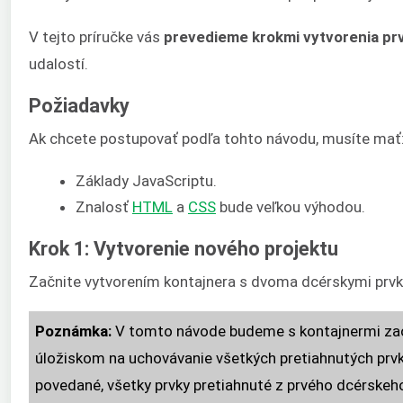
V tejto príručke vás
prevedieme krokmi vytvorenia prv
udalostí.
Požiadavky
Ak chcete postupovať podľa tohto návodu, musíte mať
Základy JavaScriptu.
Znalosť
HTML
a
CSS
bude veľkou výhodou.
Krok 1: Vytvorenie nového projektu
Začnite vytvorením kontajnera s dvoma dcérskymi prvka
Poznámka:
V tomto návode budeme s kontajnermi za
úložiskom na uchovávanie všetkých pretiahnutých prv
povedané, všetky prvky pretiahnuté z prvého dcérskeho