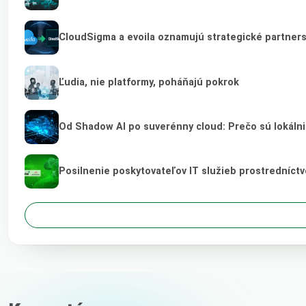
CloudSigma a evoila oznamujú strategické partner
Ľudia, nie platformy, poháňajú pokrok
Od Shadow AI po suverénny cloud: Prečo sú lokálni
Posilnenie poskytovateľov IT služieb prostredníct