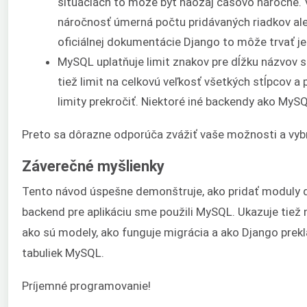
situáciách to môže byť naozaj časovo náročné.
náročnosť úmerná počtu pridávaných riadkov al
oficiálnej dokumentácie Django to môže trvať je
MySQL uplatňuje limit znakov pre dĺžku názvov stĺ
tiež limit na celkovú veľkosť všetkých stĺpcov a
limity prekročiť. Niektoré iné backendy ako MySQ
Preto sa dôrazne odporúča zvážiť vaše možnosti a vybra
Záverečné myšlienky
Tento návod úspešne demonštruje, ako pridať moduly do
backend pre aplikáciu sme použili MySQL. Ukazuje tiež 
ako sú modely, ako funguje migrácia a ako Django pre
tabuliek MySQL.
Príjemné programovanie!