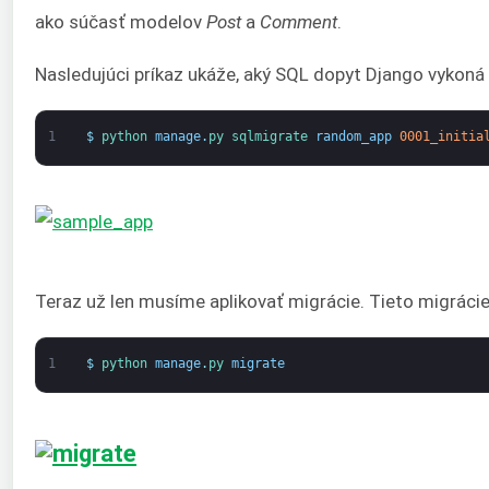
ako súčasť modelov
Post
a
Comment
.
Nasledujúci príkaz ukáže, aký SQL dopyt Django vykoná 
1
$
python 
manage
.
py 
sqlmigrate 
random_app
0001_initia
Teraz už len musíme aplikovať migrácie. Tieto migráci
1
$
python 
manage
.
py 
migrate