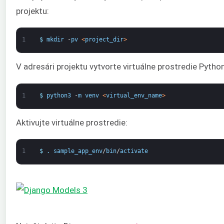
projektu:
1
$
mkdir
-
pv
<
project_dir
>
V adresári projektu vytvorte virtuálne prostredie Py
1
$
python3
-
m
venv
<
virtual_env_name
>
Aktivujte virtuálne prostredie:
1
$
.
sample_app_env
/
bin
/
activate