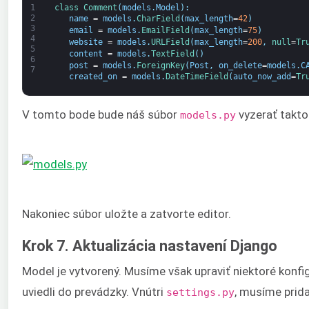
1
class
Comment
(
models
.
Model
)
:
2
name
=
models
.
CharField
(
max_length
=
42
)
3
email
=
models
.
EmailField
(
max_length
=
75
)
4
website
=
models
.
URLField
(
max_length
=
200
,
null
=
Tr
5
content
=
models
.
TextField
(
)
6
post
=
models
.
ForeignKey
(
Post
,
on_delete
=
models
.
C
7
created_on
=
models
.
DateTimeField
(
auto_now_add
=
Tr
V tomto bode bude náš súbor
vyzerať takto
models.py
Nakoniec súbor uložte a zatvorte editor.
Krok 7. Aktualizácia nastavení Django
Model je vytvorený. Musíme však upraviť niektoré konf
uviedli do prevádzky. Vnútri
, musíme prid
settings.py