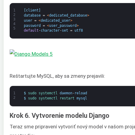
1
[
client
]
2
database
=
<
dedicated_database
>
3
user
=
<
dedicated_user
>
4
password
=
<
user_password
>
5
default
-
character
-
set
=
utf8
Reštartujte MySQL, aby sa zmeny prejavili:
1
$
sudo 
systemctl 
daemon
-
reload
2
$
sudo 
systemctl 
restart 
mysql
Krok 6. Vytvorenie modelu Django
Teraz sme pripravení vytvoriť nový model v našom proje