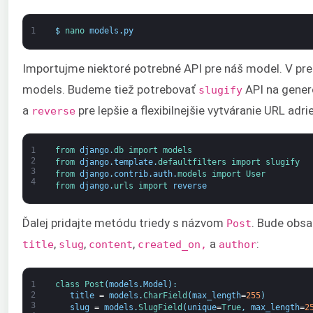
1
$
nano 
models
.
py
Importujme niektoré potrebné API pre náš model. V pr
models. Budeme tiež potrebovať
API na gener
slugify
a
pre lepšie a flexibilnejšie vytváranie URL adri
reverse
1
from 
django
.
db 
import 
models
2
from 
django
.
template
.
defaultfilters 
import 
slugify
3
from 
django
.
contrib
.
auth
.
models 
import 
User
4
from 
django
.
urls 
import 
reverse
Ďalej pridajte metódu triedy s názvom
. Bude obsa
Post
,
,
,
a
:
title
slug
content
created_on,
author
1
class
Post
(
models
.
Model
)
:
2
title
=
models
.
CharField
(
max_length
=
255
)
3
slug
=
models
.
SlugField
(
unique
=
True
,
max_length
=
2