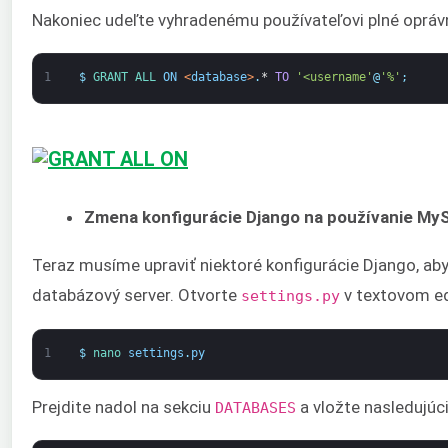
Nakoniec udeľte vyhradenému používateľovi plné opráv
1
$
GRANT 
ALL 
ON
<
database
>
.
*
TO
'<username'
@
'%'
;
Zmena konfigurácie Django na používanie My
Teraz musíme upraviť niektoré konfigurácie Django, a
databázový server. Otvorte
v textovom ed
settings.py
1
$
nano 
settings
.
py
Prejdite nadol na sekciu
a vložte nasledujúci
DATABASES