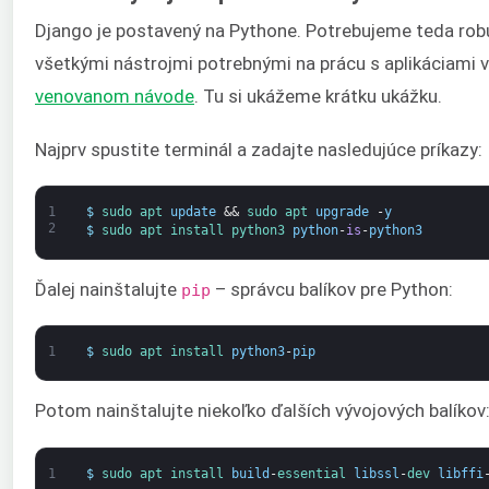
Django je postavený na Pythone. Potrebujeme teda rob
všetkými nástrojmi potrebnými na prácu s aplikáciami v
venovanom návode
. Tu si ukážeme krátku ukážku.
Najprv spustite terminál a zadajte nasledujúce príkazy:
1
$
sudo 
apt 
update
&&
sudo 
apt 
upgrade
-
y
2
$
sudo 
apt 
install 
python3 
python
-
is
-
python3
Ďalej nainštalujte
– správcu balíkov pre Python:
pip
1
$
sudo 
apt 
install 
python3
-
pip
Potom nainštalujte niekoľko ďalších vývojových balíkov
1
$
sudo 
apt 
install 
build
-
essential 
libssl
-
dev 
libffi