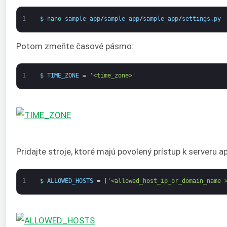
1
$
nano 
sample_app
/
sample_app
/
sample_app
/
settings
.
py
Potom zmeňte časové pásmo:
1
$
TIME_ZONE
=
'<time_zone>'
Pridajte stroje, ktoré majú povolený prístup k serveru a
1
$
ALLOWED_HOSTS
=
[
'<allowed_host_ip_or_domain_name 