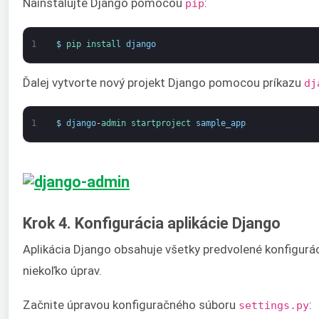
Nainštalujte Django pomocou
:
pip
1
$
pip 
install 
django
Ďalej vytvorte nový projekt Django pomocou príkazu
dj
1
$
django
-
admin 
startproject 
sample_app
Krok 4. Konfigurácia aplikácie Django
Aplikácia Django obsahuje všetky predvolené konfigurá
niekoľko úprav.
Začnite úpravou konfiguračného súboru
:
settings.py