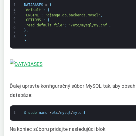
1
DATABASES
=
{
2
'default'
:
{
3
'ENGINE'
:
'django.db.backends.mysql'
,
4
'OPTIONS'
:
{
5
'read_default_file'
:
'/etc/mysql/my.cnf'
,
6
}
,
7
}
8
}
Ďalej upravte konfiguračný súbor MySQL tak, aby obsaho
databáze:
1
$
sudo 
nano
/
etc
/
mysql
/
my
.
cnf
Na koniec súboru pridajte nasledujúci blok: