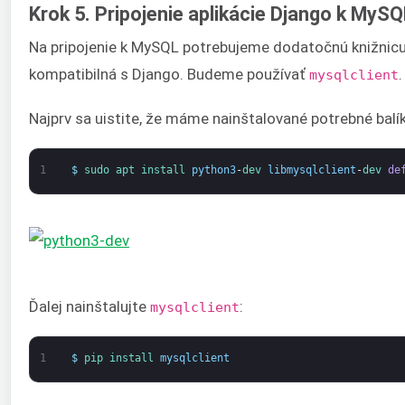
Krok 5. Pripojenie aplikácie Django k MyS
Na pripojenie k MySQL potrebujeme dodatočnú knižnicu 
kompatibilná s Django. Budeme používať
.
mysqlclient
Najprv sa uistite, že máme nainštalované potrebné balík
1
$
sudo 
apt 
install 
python3
-
dev 
libmysqlclient
-
dev 
de
Ďalej nainštalujte
:
mysqlclient
1
$
pip 
install 
mysqlclient