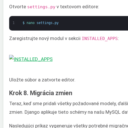
Otvorte
v textovom editore:
settings.py
1
$
nano 
settings
.
py
Zaregistrujte nový modul v sekcii
:
INSTALLED_APPS
Uložte súbor a zatvorte editor.
Krok 8. Migrácia zmien
Teraz, keď sme pridali všetky požadované modely, ďalš
zmien. Django aplikuje tieto schémy na našu MySQL da
Nasledujúci príkaz vygeneruje všetky potrebné migračn