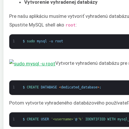
Vytvorenie vyhradenej databázy
Pre našu aplikáciu musíme vytvoriť vyhradenú databáz
Spustite MySQL shell ako
:
root
1
$
sudo 
mysql
-
u
root
Vytvorte vyhradenú databázu pre 
1
$
CREATE 
DATABASE
<
dedicated_database
>
;
Potom vytvorte vyhradeného databázového používateľa 
1
$
CREATE 
USER
'<username>'
@
'%'
IDENTIFIED 
WITH 
mysql