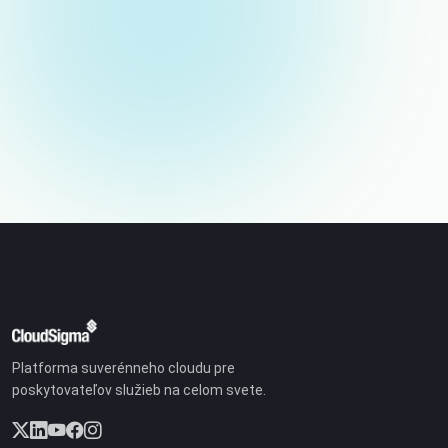
E-mail (nebude zverejnený)
Platforma suverénneho cloudu pre
poskytovateľov služieb na celom svete.