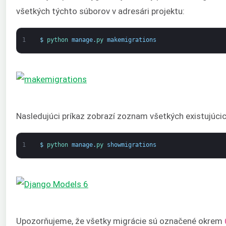
všetkých týchto súborov v adresári projektu:
1
$
python 
manage
.
py 
makemigrations
Nasledujúci príkaz zobrazí zoznam všetkých existujúcic
1
$
python 
manage
.
py 
showmigrations
Upozorňujeme, že všetky migrácie sú označené okrem