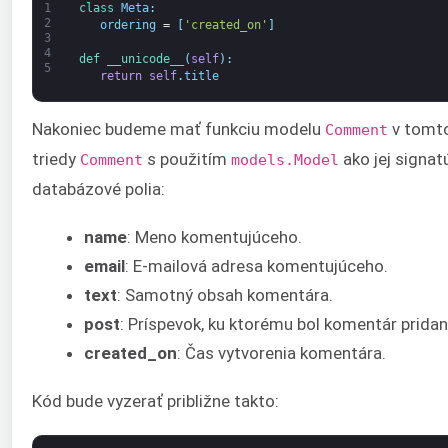
1
class
Meta
:
2
ordering
=
[
'created_on'
]
3
4
def 
__unicode__
(
self
)
:
5
return
self
.
title
Nakoniec budeme mať funkciu modelu
v tomto
Comment
triedy
s použitím
ako jej signat
Comment
models.Model
databázové polia:
name
: Meno komentujúceho.
email
: E-mailová adresa komentujúceho.
text
: Samotný obsah komentára.
post
: Príspevok, ku ktorému bol komentár pridan
created_on
: Čas vytvorenia komentára.
Kód bude vyzerať približne takto: