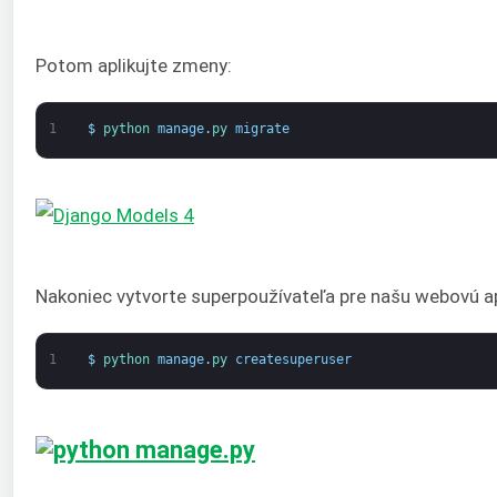
Potom aplikujte zmeny:
1
$
python 
manage
.
py 
migrate
Nakoniec vytvorte superpoužívateľa pre našu webovú ap
1
$
python 
manage
.
py 
createsuperuser