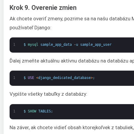
Krok 9. Overenie zmien
Ak chcete overiť zmeny, pozrime sa na našu databázu 
používateľ Django:
1
$
mysql 
sample_app_data
-
u
sample_app_user
Ďalej zmeňte aktuálnu aktívnu databázu na databázu ap
1
$
USE
<
django_dedicated_database
>
;
Vypíšte všetky tabuľky z databázy:
1
$
SHOW 
TABLES
;
Na záver, ak chcete vidieť obsah ktorejkoľvek z tabuliek