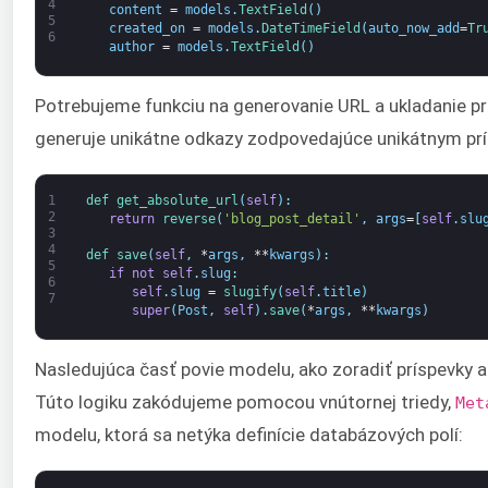
4
content
=
models
.
TextField
(
)
5
created_on
=
models
.
DateTimeField
(
auto_now_add
=
Tr
6
author
=
models
.
TextField
(
)
Potrebujeme funkciu na generovanie URL a ukladanie prí
generuje unikátne odkazy zodpovedajúce unikátnym pr
1
def 
get_absolute_url
(
self
)
:
2
return
reverse
(
'blog_post_detail'
,
args
=
[
self
.
slu
3
4
def 
save
(
self
,
*
args
,
**
kwargs
)
:
5
if
not
self
.
slug
:
6
self
.
slug
=
slugify
(
self
.
title
)
7
super
(
Post
,
self
)
.
save
(
*
args
,
**
kwargs
)
Nasledujúca časť povie modelu, ako zoradiť príspevky a
Túto logiku zakódujeme pomocou vnútornej triedy,
Met
modelu, ktorá sa netýka definície databázových polí: