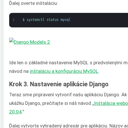
Ďalej overte inštaláciu:
1
$
systemctl 
status 
mysql
Ide len o základné nastavenie MySQL s predvolenými m
návod na
inštaláciu a konfiguráciu MySQL
.
Krok 3. Nastavenie aplikácie Django
Teraz sme pripravení vytvoriť našu aplikáciu Django. 
ukážku Django, prečítajte si náš návod „
Inštalácia web
20.04
.”
Ďalej vytvorte vyhradený adresár pre aplikáciu. Názov 