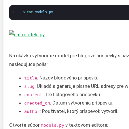
1
$
cat 
models
.
py
Na ukážku vytvoríme model pre blogové príspevky s n
nasledujúce polia:
: Názov blogového príspevku.
title
: Ukladá a generuje platné URL adresy pre w
slug
: Text blogového príspevku.
content
: Dátum vytvorenia príspevku.
created_on
: Používateľ, ktorý príspevok vytvoril.
author
Otvorte súbor
v textovom editore:
models.py