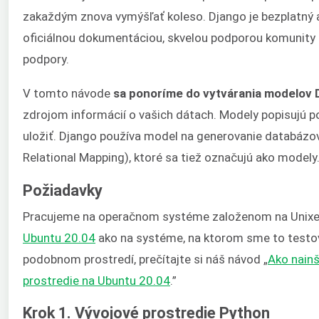
zakaždým znova vymýšľať koleso. Django je bezplatný 
oficiálnou dokumentáciou, skvelou podporou komunity 
podpory.
V tomto návode
sa ponoríme do vytvárania modelov 
zdrojom informácií o vašich dátach. Modely popisujú po
uložiť. Django používa model na generovanie databáz
Relational Mapping), ktoré sa tiež označujú ako modely
Požiadavky
Pracujeme na operačnom systéme založenom na Unixe,
Ubuntu 20.04
ako na systéme, na ktorom sme to testova
podobnom prostredí, prečítajte si náš návod „
Ako nainš
prostredie na Ubuntu 20.04
.”
Krok 1. Vývojové prostredie Python