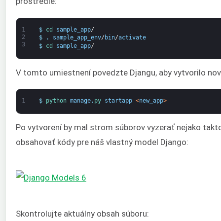
prostredie:
1
$
cd 
sample_app
/
2
$
.
sample_app_env
/
bin
/
activate
3
$
cd 
sample_app
/
V tomto umiestnení povedzte Djangu, aby vytvorilo novú
1
$
python 
manage
.
py 
startapp
<
new_app
>
Po vytvorení by mal strom súborov vyzerať nejako takt
obsahovať kódy pre náš vlastný model Django:
Skontrolujte aktuálny obsah súboru: