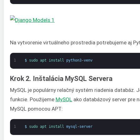
Na vytvorenie virtuálneho prostredia potrebujeme aj P
1
$
sudo 
apt 
install 
python3
-
venv
Krok 2. Inštalácia MySQL Servera
MySQL je populárny relačný systém riadenia databáz. J
funkcie. Použijeme
MySQL
ako databázový server pre na
MySQL pomocou APT:
1
$
sudo 
apt 
install 
mysql
-
server