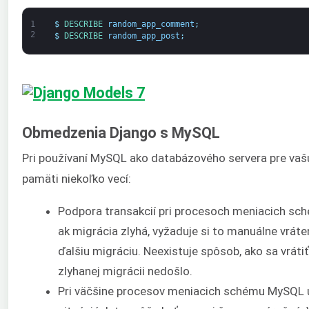
1
$
DESCRIBE 
random_app_comment
;
2
$
DESCRIBE 
random_app_post
;
Obmedzenia Django s MySQL
Pri používaní MySQL ako databázového servera pre vašu
pamäti niekoľko vecí:
Podpora transakcií pri procesoch meniacich sc
ak migrácia zlyhá, vyžaduje si to manuálne vrá
ďalšiu migráciu. Neexistuje spôsob, ako sa vrát
zlyhanej migrácii nedošlo.
Pri väčšine procesov meniacich schému MySQL úp