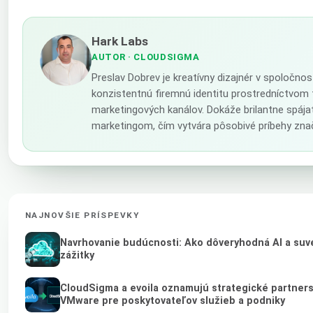
Hark Labs
AUTOR
· CLOUDSIGMA
Preslav Dobrev je kreatívny dizajnér v spoločno
konzistentnú firemnú identitu prostredníctvom 
marketingových kanálov. Dokáže brilantne spája
marketingom, čím vytvára pôsobivé príbehy zna
NAJNOVŠIE PRÍSPEVKY
Navrhovanie budúcnosti: Ako dôveryhodná AI a suve
zážitky
CloudSigma a evoila oznamujú strategické partner
VMware pre poskytovateľov služieb a podniky