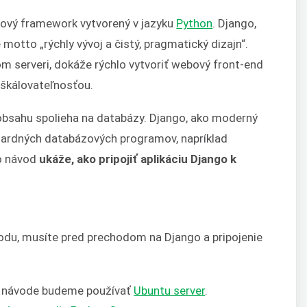
bový framework vytvorený v jazyku
Python
. Django,
 motto „rýchly vývoj a čistý, pragmatický dizajn“.
 serveri, dokáže rýchlo vytvoriť webový front-end
 škálovateľnosťou.
obsahu spolieha na databázy. Django, ako moderný
ardných databázových programov, napríklad
to návod
ukáže, ako pripojiť aplikáciu Django k
odu, musíte pred prechodom na Django a pripojenie
o návode budeme používať
Ubuntu server
.