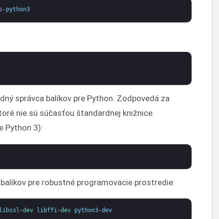
s
-
python3
:
rdný správca balíkov pre Python. Zodpovedá za
oré nie sú súčasťou štandardnej knižnice.
e Python 3):
 balíkov pre robustné programovacie prostredie:
libssl
-
dev 
libffi
-
dev 
python3
-
dev