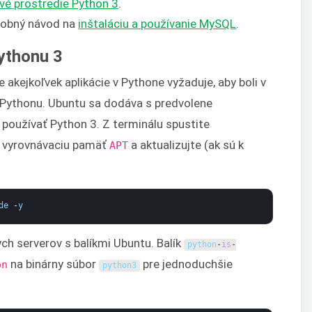
vé prostredie Python 3
.
drobný návod na
inštaláciu a používanie MySQL
.
Pythonu 3
 akejkoľvek aplikácie v Pythone vyžaduje, aby boli v
 Pythonu. Ubuntu sa dodáva s predvolene
oužívať Python 3. Z terminálu spustite
te vyrovnávaciu pamäť
a aktualizujte (ak sú k
APT
de
-
y
ych serverov s balíkmi Ubuntu. Balík
python
-
is
-
na binárny súbor
pre jednoduchšie
on
python3