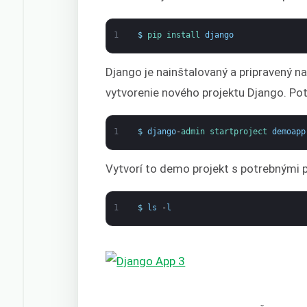
1
$
pip 
install 
django
Django je nainštalovaný a pripravený na
vytvorenie nového projektu Django. Pot
1
$
django
-
admin 
startproject 
demoapp
Vytvorí to demo projekt s potrebnými 
1
$
ls
-
l