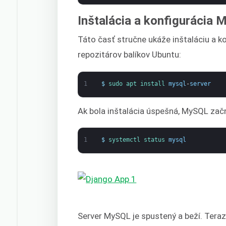
Inštalácia a konfigurácia
Táto časť stručne ukáže inštaláciu a k
repozitárov balíkov Ubuntu:
1
$
sudo 
apt 
install 
mysql
-
server
Ak bola inštalácia úspešná, MySQL začn
1
$
systemctl 
status 
mysql
Server MySQL je spustený a beží. Tera