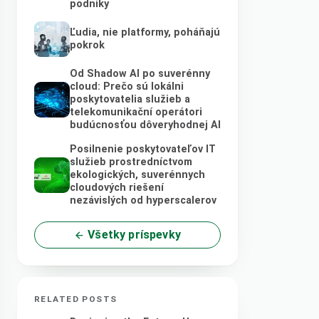
podniky
Ľudia, nie platformy, poháňajú
pokrok
Od Shadow AI po suverénny
cloud: Prečo sú lokálni
poskytovatelia služieb a
telekomunikační operátori
budúcnosťou dôveryhodnej AI
Posilnenie poskytovateľov IT
služieb prostredníctvom
ekologických, suverénnych
cloudových riešení
nezávislých od hyperscalerov
Všetky príspevky
RELATED POSTS