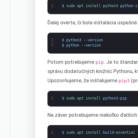
1
$
sudo 
apt 
install 
python3 
python
-
i
Ďalej overte, či bola inštalácia úspešná
1
$
python3
--
version
2
$
python
--
version
Potom potrebujeme
. Je to štanda
pip
správu dodatočných knižníc Pythonu, kt
Upozorňujeme, že inštalujeme
(pr
pip3
1
$
sudo 
apt 
install 
python3
-
pip
Na záver potrebujeme niekoľko ďalších
1
$
sudo 
apt 
install 
build
-
essential 