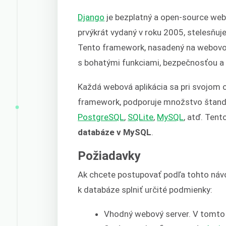
Django
je bezplatný a open-source we
prvýkrát vydaný v roku 2005, stelesňuje
Tento framework, nasadený na webovom
s bohatými funkciami, bezpečnosťou a
Každá webová aplikácia sa pri svojom 
framework, podporuje množstvo štand
PostgreSQL
,
SQLite
,
MySQL
, atď. Ten
databáze v MySQL
.
Požiadavky
Ak chcete postupovať podľa tohto náv
k databáze splniť určité podmienky:
Vhodný webový server. V tomt