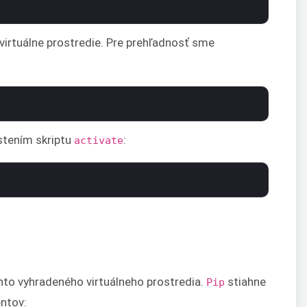
virtuálne prostredie. Pre prehľadnosť sme
ustením skriptu
:
activate
hto vyhradeného virtuálneho prostredia.
stiahne
Pip
entov: