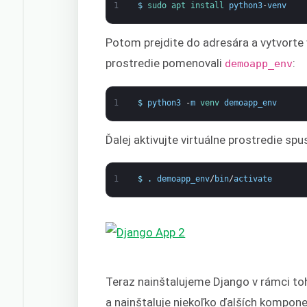
1
$
sudo 
apt 
install 
python3
-
venv
Potom prejdite do adresára a vytvorte 
prostredie pomenovali
:
demoapp_env
1
$
python3
-
m
venv 
demoapp_env
Ďalej aktivujte virtuálne prostredie sp
1
$
.
demoapp_env
/
bin
/
activate
Teraz nainštalujeme Django v rámci to
a nainštaluje niekoľko ďalších kompon