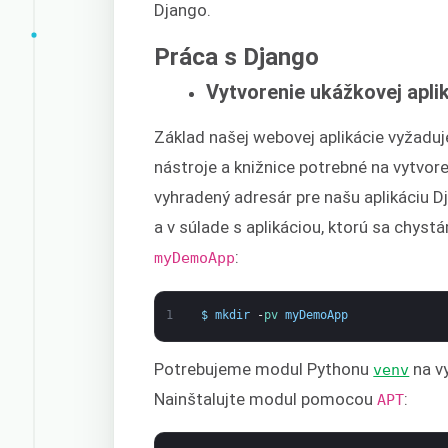
Django.
Práca s Django
Vytvorenie ukážkovej apli
Základ našej webovej aplikácie vyžaduj
nástroje a knižnice potrebné na vytvore
vyhradený adresár pre našu aplikáciu
a v súlade s aplikáciou, ktorú sa chys
:
myDemoApp
1
$
mkdir
-
pv 
myDemoApp
Potrebujeme modul Pythonu
na vy
venv
Nainštalujte modul pomocou
:
APT