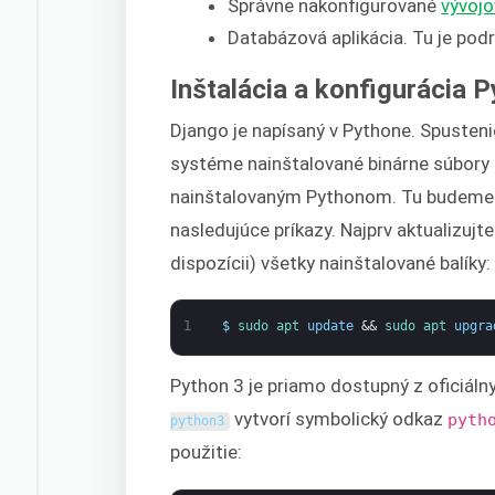
Správne nakonfigurované
vývojo
Databázová aplikácia. Tu je po
Inštalácia a konfigurácia 
Django je napísaný v Pythone. Spustenie
systéme nainštalované binárne súbory
nainštalovaným Pythonom. Tu budeme p
nasledujúce príkazy. Najprv aktualizuj
dispozícii) všetky nainštalované balíky:
1
$
sudo 
apt 
update
&&
sudo 
apt 
upgra
Python 3 je priamo dostupný z oficiáln
vytvorí symbolický odkaz
pyth
python3
použitie: