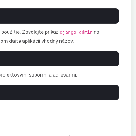
 použitie. Zavolajte príkaz
na
django-admin
om dajte aplikácii vhodný názov:
projektovými súbormi a adresármi: