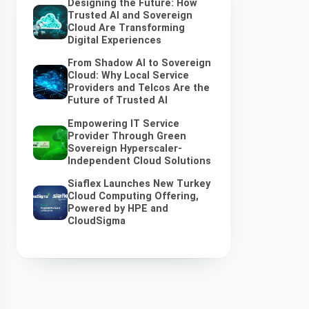
Designing the Future: How
Trusted AI and Sovereign
Cloud Are Transforming
Digital Experiences
From Shadow AI to Sovereign
Cloud: Why Local Service
Providers and Telcos Are the
Future of Trusted AI
Empowering IT Service
Provider Through Green
Sovereign Hyperscaler-
Independent Cloud Solutions
Siaflex Launches New Turkey
Cloud Computing Offering,
Powered by HPE and
CloudSigma