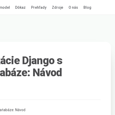
model
Dôkaz
Prehľady
Zdroje
O nás
Blog
kácie Django s
tabáze: Návod