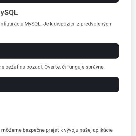
 MySQL
onfiguráciu MySQL. Je k dispozícii z predvolených
e bežať na pozadí. Overte, či funguje správne:
z môžeme bezpečne prejsť k vývoju našej aplikácie