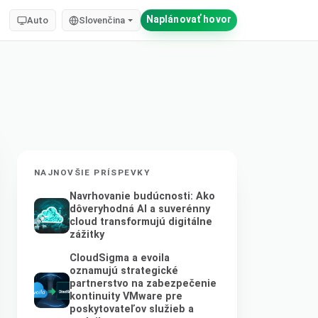
Naplánovať hovor
Auto
Slovenčina
NAJNOVŠIE PRÍSPEVKY
Navrhovanie budúcnosti: Ako
dôveryhodná AI a suverénny
cloud transformujú digitálne
zážitky
CloudSigma a evoila
oznamujú strategické
partnerstvo na zabezpečenie
kontinuity VMware pre
poskytovateľov služieb a