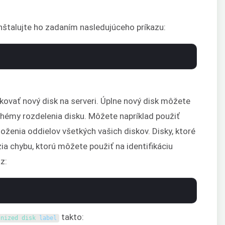
nštalujte ho zadaním nasledujúceho príkazu:
fikovať nový disk na serveri. Úplne nový disk môžete
chémy rozdelenia disku. Môžete napríklad použiť
ženia oddielov všetkých vašich diskov. Disky, ktoré
a chybu, ktorú môžete použiť na identifikáciu
z:
takto:
gnized 
disk 
label