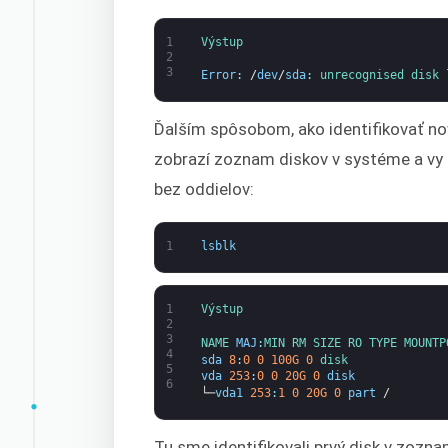
1
Výstup
2
3
Error
:
/
dev
/
sda
:
unrecognised 
disk 
Ďalším spôsobom, ako identifikovať nov
zobrazí zoznam diskov v systéme a vy 
bez oddielov:
1
lsblk
1
Výstup
2
3
NAME 
MAJ
:
MIN 
RM 
SIZE 
RO 
TYPE 
MOUNTP
4
sda
8
:
0
0
100G
0
disk
5
vda
253
:
0
0
20G
0
disk
6
└─
vda1
253
:
1
0
20G
0
part
/
Tu sme identifikovali prvý disk v zozn