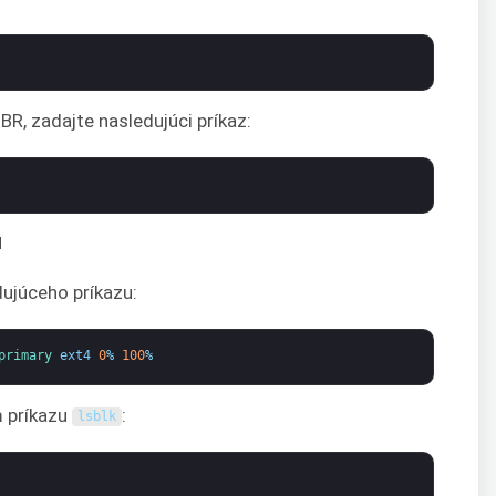
BR, zadajte nasledujúci príkaz:
u
ujúceho príkazu:
primary 
ext4
0
%
100
%
m príkazu
:
lsblk