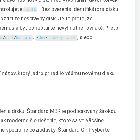
ontrolujete
. Bez overenia identifikátora disku
lsblk
ozdelíte nesprávny disk. Je to preto, že
emusia byť po reštarte nevyhnutne rovnaké. Preto
,
, alebo
ev
/
disk
/
by
-
uuid
/
dev
/
disk
/
by
-
label
 názov, ktorý jadro priradilo vášmu novému disku.
!
elenia disku. Štandard MBR je podporovaný širokou
k modernejšie riešenie, ktoré sa vo väčšine
ne špeciálne požiadavky. Štandard GPT vyberte