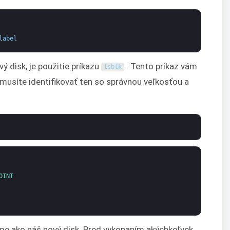
label
ý disk, je použitie príkazu
. Tento príkaz vám
lsblk
musíte identifikovať ten so správnou veľkosťou a
OINT
ame ako náš nový disk. Pred vykonaním akýchkoľvek