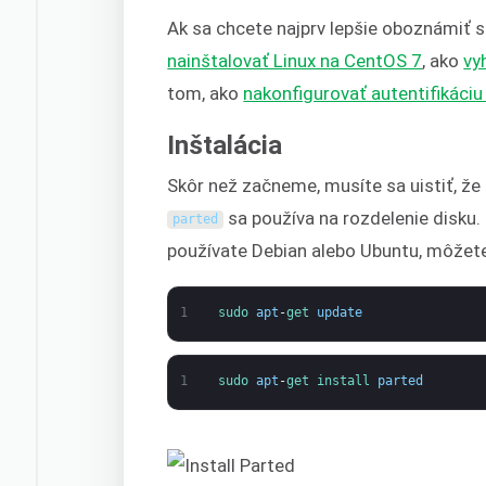
Ak sa chcete najprv lepšie oboznámiť s
nainštalovať Linux na CentOS 7
, ako
vy
tom, ako
nakonfigurovať autentifikáciu
Inštalácia
Skôr než začneme, musíte sa uistiť, že
sa používa na rozdelenie disku. 
parted
používate Debian alebo Ubuntu, môžete
1
sudo 
apt
-
get 
update
1
sudo 
apt
-
get 
install 
parted