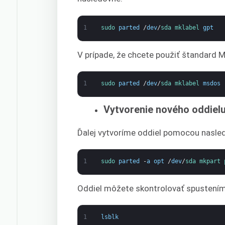
1
sudo 
parted
/
dev
/
sda 
mklabel 
gpt
V prípade, že chcete použiť štandard M
1
sudo 
parted
/
dev
/
sda 
mklabel 
msdos
Vytvorenie nového oddiel
Ďalej vytvoríme oddiel pomocou nasled
1
sudo 
parted
-
a
opt
/
dev
/
sda 
mkpart 
Oddiel môžete skontrolovať spustení
1
lsblk