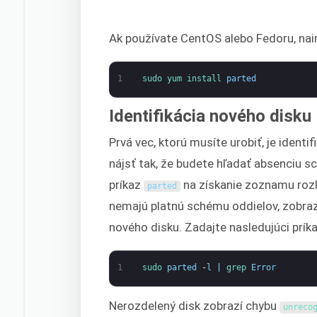
Ak používate CentOS alebo Fedoru, nai
1
sudo 
yum 
install 
parted
Identifikácia nového disku
Prvá vec, ktorú musíte urobiť, je identi
nájsť tak, že budete hľadať absenciu s
príkaz
na získanie zoznamu rozlo
parted
nemajú platnú schému oddielov, zobrazi
nového disku. Zadajte nasledujúci príka
1
sudo 
parted
-
l
|
grep 
Error
Nerozdelený disk zobrazí chybu
unreco