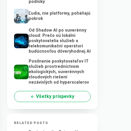
podniky
Ľudia, nie platformy, poháňajú
pokrok
Od Shadow AI po suverénny
cloud: Prečo sú lokálni
poskytovatelia služieb a
telekomunikační operátori
budúcnosťou dôveryhodnej AI
Posilnenie poskytovateľov IT
služieb prostredníctvom
ekologických, suverénnych
cloudových riešení
nezávislých od hyperscalerov
Všetky príspevky
RELATED POSTS