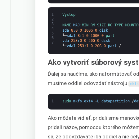
1
Výstup
2
3
NAME 
MAJ
:
MIN 
RM 
SIZE 
RO 
TYPE 
MOUNTP
4
sda
8
:
0
0
100G
0
disk
5
└─
sda1
8
:
1
0
100G
0
part
6
vda
253
:
0
0
20G
0
disk
7
└─
vda1
253
:
1
0
20G
0
part
/
Ako vytvoriť súborový sys
Ďalej sa naučíme, ako naformátovať od
musíme oddiel odovzdať nástroju
mkfs
1
sudo 
mkfs
.
ext4
-
L
datapartition
/
de
Ako môžete vidieť, pridali sme menov
pridali názov, pomocou ktorého môžeme 
sa, že odovzdávate iba oddiel a nie cel