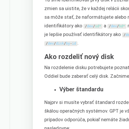
zmien sa uistite, že v každej relácii sk
sa môže stať, že naformátujete alebo r
identifikátory ako
a
n
/
dev
/
sd*
/
dev
/
hd*
je lepšie používať identifikátory ako
/
d
.
/
dev
/
disk
/
by
-
id
Ako rozdeliť nový disk
Na rozdelenie disku potrebujete poznať
Oddiel bude zaberať celý disk. Začnime
Výber štandardu
Najprv si musíte vybrať štandard rozd
škálou operačných systémov. GPT je vša
prípadov odporúča, pokiaľ nemáte žiad
nasledovne: