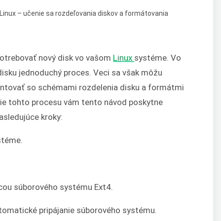
potrebovať nový disk vo vašom
Linux
systéme. Vo
 disku jednoduchý proces. Veci sa však môžu
entovať so schémami rozdelenia disku a formátmi
ie tohto procesu vám tento návod poskytne
asledujúce kroky:
ystéme.
cou súborového systému Ext4.
utomatické pripájanie súborového systému.