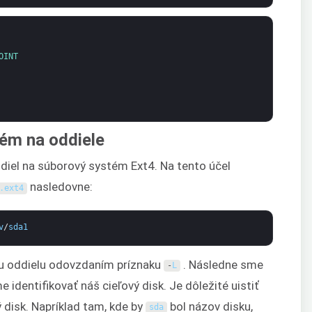
OINT
tém na oddiele
diel na súborový systém Ext4. Na tento účel
nasledovne:
.
ext4
v
/
sda1
ku oddielu odovzdaním príznaku
. Následne sme
-
L
identifikovať náš cieľový disk. Je dôležité uistiť
ý disk. Napríklad tam, kde by
bol názov disku,
sda