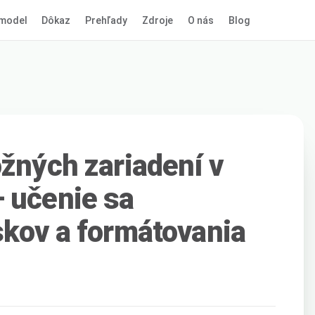
model
Dôkaz
Prehľady
Zdroje
O nás
Blog
ožných zariadení v
 učenie sa
skov a formátovania