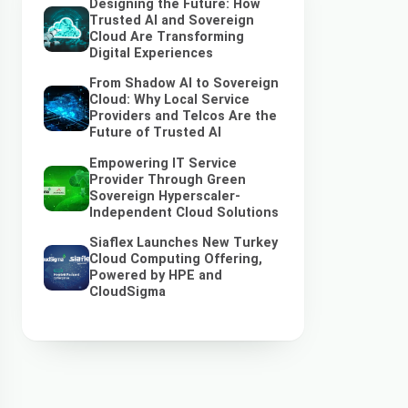
Designing the Future: How
Trusted AI and Sovereign
Cloud Are Transforming
Digital Experiences
From Shadow AI to Sovereign
Cloud: Why Local Service
Providers and Telcos Are the
Future of Trusted AI
Empowering IT Service
Provider Through Green
Sovereign Hyperscaler-
Independent Cloud Solutions
Siaflex Launches New Turkey
Cloud Computing Offering,
Powered by HPE and
CloudSigma