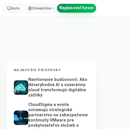
Naplánovať hovor
Auto
Slovenčina
NAJNOVŠIE PRÍSPEVKY
Navrhovanie budúcnosti: Ako
dôveryhodná AI a suverénny
cloud transformujú digitálne
zážitky
CloudSigma a evoila
oznamujú strategické
partnerstvo na zabezpečenie
kontinuity VMware pre
poskytovateľov služieb a