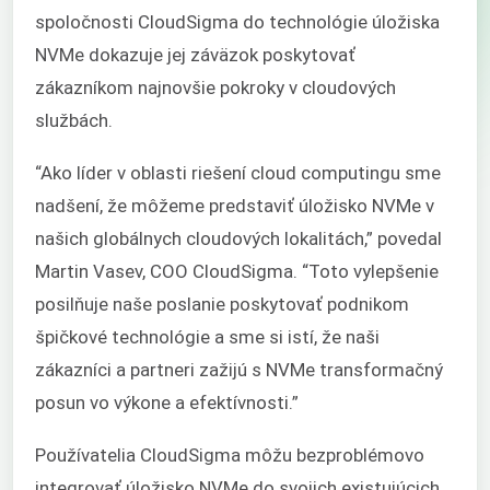
spoločnosti CloudSigma do technológie úložiska
NVMe dokazuje jej záväzok poskytovať
zákazníkom najnovšie pokroky v cloudových
službách.
“Ako líder v oblasti riešení cloud computingu sme
nadšení, že môžeme predstaviť úložisko NVMe v
našich globálnych cloudových lokalitách,” povedal
Martin Vasev, COO CloudSigma. “Toto vylepšenie
posilňuje naše poslanie poskytovať podnikom
špičkové technológie a sme si istí, že naši
zákazníci a partneri zažijú s NVMe transformačný
posun vo výkone a efektívnosti.”
Používatelia CloudSigma môžu bezproblémovo
integrovať úložisko NVMe do svojich existujúcich