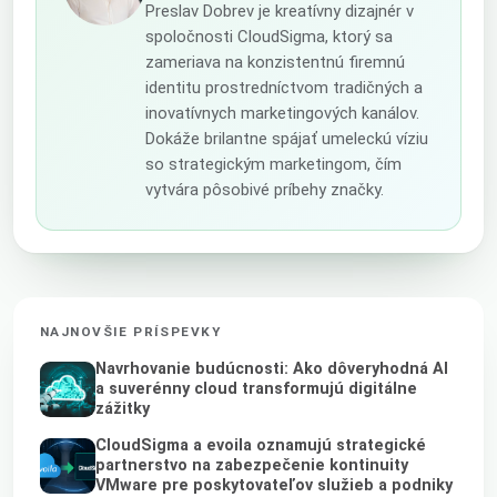
Preslav Dobrev je kreatívny dizajnér v
spoločnosti CloudSigma, ktorý sa
zameriava na konzistentnú firemnú
identitu prostredníctvom tradičných a
inovatívnych marketingových kanálov.
Dokáže brilantne spájať umeleckú víziu
so strategickým marketingom, čím
vytvára pôsobivé príbehy značky.
NAJNOVŠIE PRÍSPEVKY
Navrhovanie budúcnosti: Ako dôveryhodná AI
a suverénny cloud transformujú digitálne
zážitky
CloudSigma a evoila oznamujú strategické
partnerstvo na zabezpečenie kontinuity
VMware pre poskytovateľov služieb a podniky