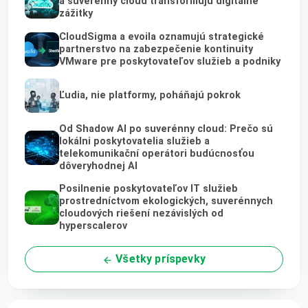
a suverénny cloud transformujú digitálne
zážitky
CloudSigma a evoila oznamujú strategické
partnerstvo na zabezpečenie kontinuity
VMware pre poskytovateľov služieb a podniky
Ľudia, nie platformy, poháňajú pokrok
Od Shadow AI po suverénny cloud: Prečo sú
lokálni poskytovatelia služieb a
telekomunikační operátori budúcnosťou
dôveryhodnej AI
Posilnenie poskytovateľov IT služieb
prostredníctvom ekologických, suverénnych
cloudových riešení nezávislých od
hyperscalerov
Všetky príspevky