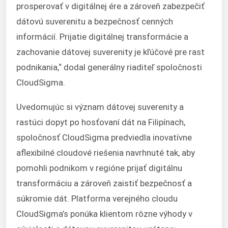
prosperovať v digitálnej ére a zároveň zabezpečiť
dátovú suverenitu a bezpečnosť cenných
informácií. Prijatie digitálnej transformácie a
zachovanie dátovej suverenity je kľúčové pre rast
podnikania,“ dodal generálny riaditeľ spoločnosti
CloudSigma.
Uvedomujúc si význam dátovej suverenity a
rastúci dopyt po hosťovaní dát na Filipínach,
spoločnosť CloudSigma predviedla inovatívne
a
flexibilné cloudové riešenia navrhnuté tak, aby
pomohli podnikom v regióne prijať digitálnu
transformáciu a zároveň zaistiť bezpečnosť a
súkromie dát. Platforma verejného cloudu
CloudSigma’s ponúka klientom rôzne výhody v