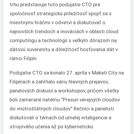
trhu predstavuje toto podujatie CTO pre
spoločnosť strategickú príležitosť spojiť sa s
miestnymi hráčmi v odvetví a diskutovať o
najnovších trendoch a inováciách v oblasti cloud
computingu a technológií s veľkým dôrazom na
dátovú suverenitu a dôležitosť hosťovania dát v
rámci Filipín.
Podujatie CTO sa konalo 27. apríla v Makati City na
Filipínach a zahŕňalo sériu hlavných prejavov,
panelových diskusií a workshopov, pričom všetky
boli zamerané na
tému “Presun verejných cloudov
do vnútroštátnych cloudov” Rečníci a panelisti
diskutovali o témach od umelej inteligencie a
strojového učenia až po kybernetickú