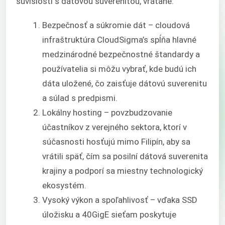
súvislosti s dátovou suverenitou, vrátane:
Bezpečnosť a súkromie dát – cloudová
infraštruktúra CloudSigma’s spĺňa hlavné
medzinárodné bezpečnostné štandardy a
používatelia si môžu vybrať, kde budú ich
dáta uložené, čo zaisťuje dátovú suverenitu
a súlad s predpismi.
Lokálny hosting – povzbudzovanie
účastníkov z verejného sektora, ktorí v
súčasnosti hosťujú mimo Filipín, aby sa
vrátili späť, čím sa posilní dátová suverenita
krajiny a podporí sa miestny technologický
ekosystém.
Vysoký výkon a spoľahlivosť – vďaka SSD
úložisku a 40GigE sieťam poskytuje