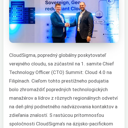
CloudSigma, popredný globálny poskytovateľ
verejného cloudu, sa zúčastnil na 1. samite Chief
Technology Officer (CTO) Summit: Cloud 4.0 na
Filipínach. Cieľom tohto prestížneho podujatia
bolo zhromaždiť popredných technologických
manažérov a lídrov z rôznych regionálnych odvetví
na deň plný podnetného nadväzovania kontaktov a
zdieľania znalostí. S rastúcou prítomnosťou
spoločnosti CloudSigma’s na ázijsko-pacifickom