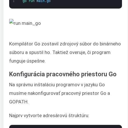
1
go 
run 
main
.
go
Kompilátor Go zostavil zdrojový súbor do binárneho
súboru a spustil ho. Taktiež overuje, či program
funguje úspešne.
Konfigurácia pracovného priestoru Go
Na správnu inštaláciu programov v jazyku Go
musíme nakonfigurovať pracovný priestor Go a
GOPATH.
Najprv vytvorte adresárovú štruktúru: