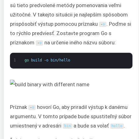
sú tieto predvolené metódy pomenovania veľmi
užitočné. V takejto situácii je najlepším spôsobom
prispôsobiť výstup pomocou príznaku
. Poďme si
-
o
to rýchlo predviesť. Zostavte program Go s
príznakom
na určenie iného názvu súboru:
-
o
1
go 
build
-
o
bin
/
hello
Príznak
hovorí Go, aby priradil výstup k danému
-
o
argumentu. V tomto prípade bude spustiteľný súbor
umiestnený v adresári
a bude sa volať
.
bin
hello