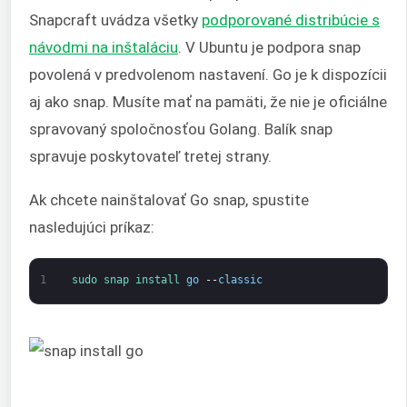
Snapcraft uvádza všetky
podporované distribúcie s
návodmi na inštaláciu
. V Ubuntu je podpora snap
povolená v predvolenom nastavení. Go je k dispozícii
aj ako snap. Musíte mať na pamäti, že nie je oficiálne
spravovaný spoločnosťou Golang. Balík snap
spravuje poskytovateľ tretej strany.
Ak chcete nainštalovať Go snap, spustite
nasledujúci príkaz:
1
sudo 
snap 
install 
go
--
classic