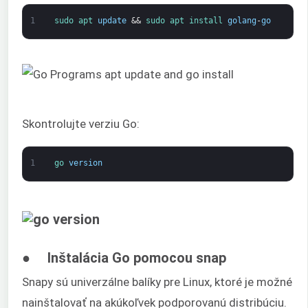
1
sudo 
apt 
update
&&
sudo 
apt 
install 
golang
-
go
Skontrolujte verziu Go:
1
go 
version
● Inštalácia Go pomocou snap
Snapy sú univerzálne balíky pre Linux, ktoré je možné
nainštalovať na akúkoľvek podporovanú distribúciu.