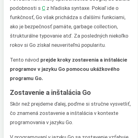
podobnosti s
C
z hľadiska syntaxe. Pokiaľ ide o
funkčnosť, Go však prichádza s ďalšími funkciami,
ako je bezpečnosť pamäte, garbage collection,
štrukturálne typovanie atď. Za posledných niekoľko
rokov si Go získal neuveriteľnú popularitu.
Tento návod
prejde kroky zostavenia a inštalácie
programov v jazyku Go pomocou ukážkového
programu Go.
Zostavenie a inštalácia Go
Skôr než prejdeme ďalej, poďme si stručne vysvetliť,
čo znamená zostavenie a inštalácia v kontexte
programovania v jazyku Go.
V programovaní v jazyku Go sa zostavenie vzťahuje