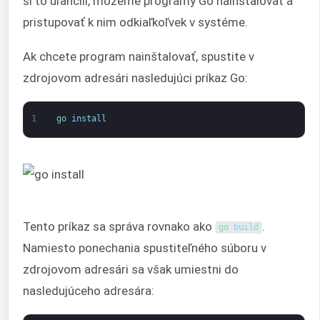
si to uľahčili, môžeme programy Go nainštalovať a
pristupovať k nim odkiaľkoľvek v systéme.
Ak chcete program nainštalovať, spustite v
zdrojovom adresári nasledujúci príkaz Go:
1
go 
install
Tento príkaz sa správa rovnako ako
.
go 
build
Namiesto ponechania spustiteľného súboru v
zdrojovom adresári sa však umiestni do
nasledujúceho adresára: