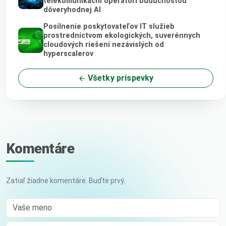
telekomunikační operátori budúcnosťou
dôveryhodnej AI
Posilnenie poskytovateľov IT služieb
prostredníctvom ekologických, suverénnych
cloudových riešení nezávislých od
hyperscalerov
Všetky príspevky
Komentáre
Zatiaľ žiadne komentáre. Buďte prvý.
Vaše meno