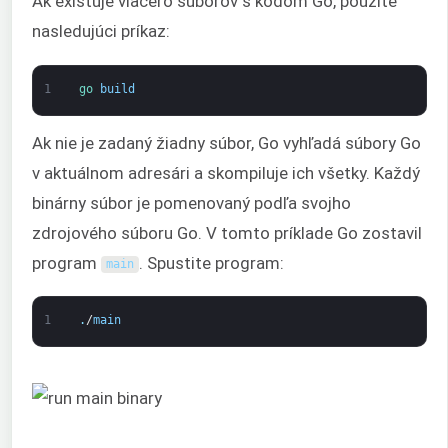
Ak existuje viacero súborov s kódom Go, použite
nasledujúci príkaz:
1
go 
build
Ak nie je zadaný žiadny súbor, Go vyhľadá súbory Go
v aktuálnom adresári a skompiluje ich všetky. Každý
binárny súbor je pomenovaný podľa svojho
zdrojového súboru Go. V tomto príklade Go zostavil
program
. Spustite program:
main
1
.
/
main