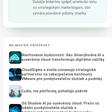
Dokáže brilantne spájať umeleckú víziu
so strategickým marketingom, čím
vytvára pôsobivé príbehy značky.
NAJNOVŠIE PRÍSPEVKY
Navrhovanie budúcnosti: Ako dôveryhodná AI a
suverénny cloud transformujú digitálne zážitky
CloudSigma a evoila oznamujú strategické
partnerstvo na zabezpečenie kontinuity
VMware pre poskytovateľov služieb a podniky
Ľudia, nie platformy, poháňajú pokrok
Od Shadow AI po suverénny cloud: Prečo sú
lokálni poskytovatelia služieb a