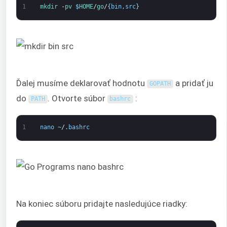
1
mkdir
-
pv
$
HOME
/
go
/
{
bin
,
src
}
Ďalej musíme deklarovať hodnotu
a pridať ju
GOPATH
do
. Otvorte súbor
:
PATH
bashrc
1
nano
~
/
.
bashrc
Na koniec súboru pridajte nasledujúce riadky: