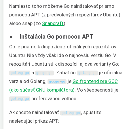
Namiesto toho môžeme Go nainštalovať priamo
pomocou APT (z predvolených repozitárov Ubuntu)
alebo snap (zo
Snapcraft
).
● Inštalácia Go pomocou APT
Go je priamo k dispozícii z oficiálnych repozitárov
Ubuntu. Nie vždy však ide o najnovšiu verziu Go. V
repozitári Ubuntu sú k dispozícii aj dva varianty Go:
a
. Zatiaľ čo
je oficiálna
golang
-
go
gccgo
-
go
golang
-
go
verzia od Golang,
je
Go frontend pre GCC
gccgo
-
go
(ako súčasť GNU kompilátora)
. Vo všeobecnosti je
preferovanou voľbou.
golang
-
go
Ak chcete nainštalovať
, spustite
golang
-
go
nasledujúci príkaz APT: