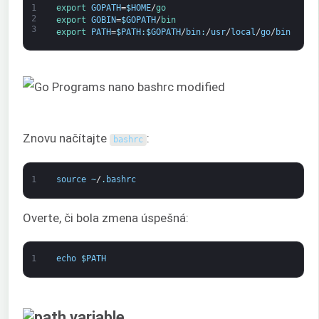
1
export 
GOPATH
=
$
HOME
/
go
2
export 
GOBIN
=
$
GOPATH
/
bin
3
export 
PATH
=
$
PATH
:
$
GOPATH
/
bin
:
/
usr
/
local
/
go
/
bin
Znovu načítajte
:
bashrc
1
source
~
/
.
bashrc
Overte, či bola zmena úspešná:
1
echo
$
PATH