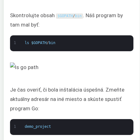
Skontrolujte obsah
. Náš program by
$
GOPATH
/
bin
tam mal byť:
1
ls
$
GOPATH
/
bin
Je čas overiť, či bola inštalácia úspešná. Zmeňte
aktuálny adresár na iné miesto a skúste spustiť
program Go:
1
demo_project