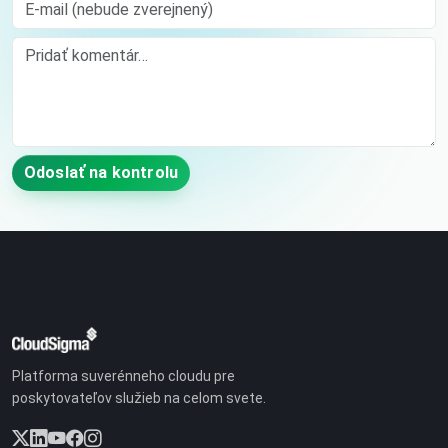
E-mail (nebude zverejnený)
Comment
Odoslať na kontrolu
Platforma suverénneho cloudu pre
poskytovateľov služieb na celom svete.