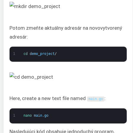
Potom zmeňte aktuálny adresár na novovytvorený
adresár:
1
cd 
demo_project
/
Here, create a new text file named
:
main
.
go
1
nano 
main
.
go
Nasledujúci kód obsahuje jednoduchý program,