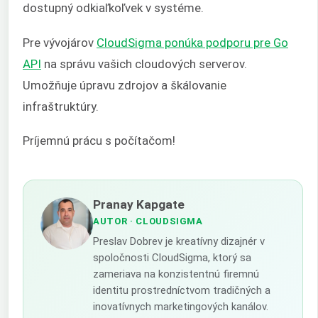
dostupný odkiaľkoľvek v systéme.
Pre vývojárov
CloudSigma ponúka podporu pre Go
API
na správu vašich cloudových serverov.
Umožňuje úpravu zdrojov a škálovanie
infraštruktúry.
Príjemnú prácu s počítačom!
Pranay Kapgate
AUTOR
· CLOUDSIGMA
Preslav Dobrev je kreatívny dizajnér v
spoločnosti CloudSigma, ktorý sa
zameriava na konzistentnú firemnú
identitu prostredníctvom tradičných a
inovatívnych marketingových kanálov.