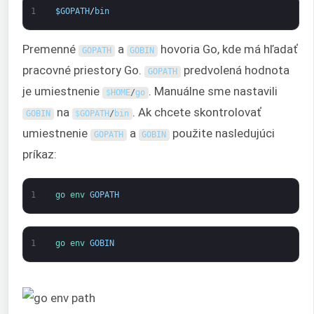
1
$
GOPATH
/
bin
Premenné
a
hovoria Go, kde má hľadať
GOPATH
GOBIN
pracovné priestory Go.
predvolená hodnota
GOPATH
je umiestnenie
. Manuálne sme nastavili
$
HOME
/
go
na
. Ak chcete skontrolovať
GOBIN
$
GOPATH
/
bin
umiestnenie
a
použite nasledujúci
GOPATH
GOBIN
príkaz:
1
go 
env 
GOPATH
1
go 
env 
GOBIN