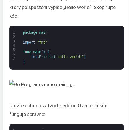
ktorý po spustení vypíše „Hello world“. Skopírujte
kód:
1
package
main
2
3
import
"fmt"
4
5
func 
main
(
)
{
6
fmt
.
Println
(
"hello world!"
)
7
}
Uložte súbor a zatvorte editor. Overte, či kód
funguje správne: