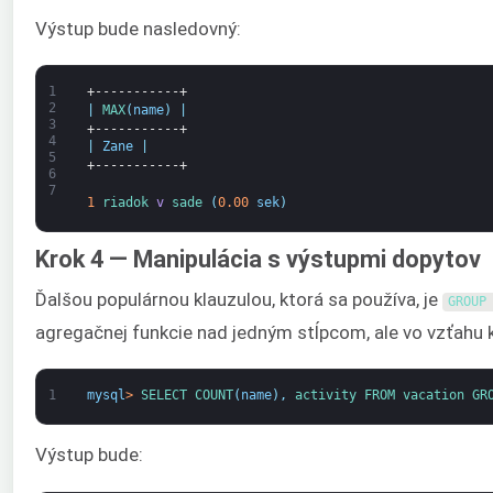
Výstup bude nasledovný:
1
+-----------+
2
|
MAX
(
name
)
|
3
+-----------+
4
|
Zane
|
5
+-----------+
6
7
1
riadok 
v
sade
(
0.00
sek
)
Krok 4 — Manipulácia s výstupmi dopytov
Ďalšou populárnou klauzulou, ktorá sa používa, je
GROUP
agregačnej funkcie nad jedným stĺpcom, ale vo vzťah
1
mysql
>
SELECT 
COUNT
(
name
)
,
activity 
FROM 
vacation 
GR
Výstup bude: