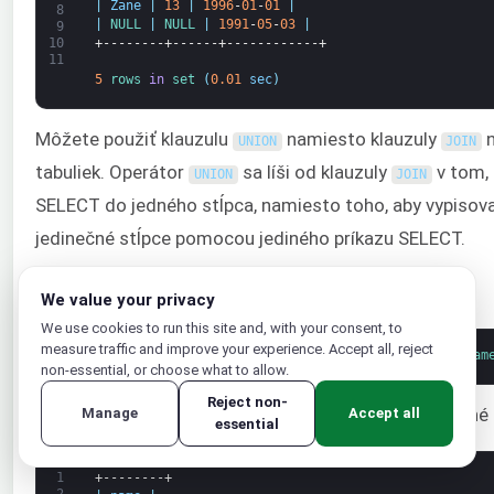
|
Zane
|
13
|
1996
-
01
-
01
|
8
|
NULL
|
NULL
|
1991
-
05
-
03
|
9
+--------+------+------------+
10
11
5
rows 
in
set
(
0.01
sec
)
Môžete použiť klauzulu
namiesto klauzuly
n
UNION
JOIN
tabuliek. Operátor
sa líši od klauzuly
v tom, 
UNION
JOIN
SELECT do jedného stĺpca, namiesto toho, aby vypisoval
jedinečné stĺpce pomocou jediného príkazu SELECT.
Tento dopyt môžete spustiť na ilustráciu:
We value your privacy
We use cookies to run this site and, with your consent, to
measure traffic and improve your experience. Accept all, reject
1
mysql
>
SELECT 
name 
FROM 
celebration 
UNION 
SELECT 
nam
non-essential, or choose what to allow.
Reject non-
Dopyt odstráni duplicitné záznamy. Toto je predvolené
Manage
Accept all
essential
1
+--------+