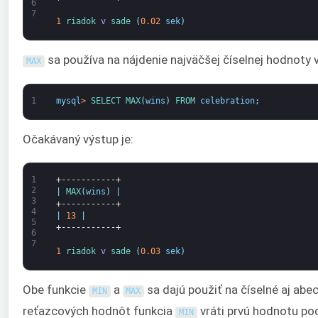
6
7
1
riadok 
v
sade
(
0.02
sek
)
sa používa na nájdenie najväčšej číselnej hodnoty 
MAX
1
mysql
>
SELECT 
MAX
(
wins
)
FROM 
celebration
;
Očakávaný výstup je:
1
+-----------+
2
|
MAX
(
wins
)
|
3
+-----------+
4
|
13
|
5
+-----------+
6
7
1
riadok 
v
sade
(
0.03
sek
)
Obe funkcie
a
sa dajú použiť na číselné aj abec
MIN
MAX
reťazcových hodnôt funkcia
vráti prvú hodnotu po
MIN