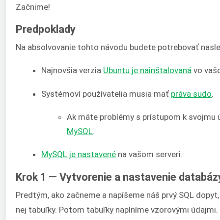
Začnime!
Predpoklady
Na absolvovanie tohto návodu budete potrebovať nasl
Najnovšia verzia
Ubuntu je nainštalovaná
vo vaš
Systémoví používatelia musia mať
práva sudo
.
Ak máte problémy s prístupom k svojmu 
MySQL
.
MySQL je nastavené
na vašom serveri.
Krok 1 — Vytvorenie a nastavenie databáz
Predtým, ako začneme a napíšeme náš prvý SQL dopyt, 
nej tabuľky. Potom tabuľky naplníme vzorovými údajm