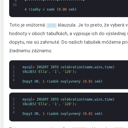
9
10
4
riadky 
v
sade
(
0.00
sek
)
Toto je vnútorná
klauzula. Je to preto, že vyberá
JOIN
hodnoty v oboch tabuľkách, a vypisuje ich do výsledne
dopytu, nie sú zahrnuté. Do našich tabuliek môžeme pr
žiadnemu záznamu:
1
mysql
>
INSERT 
INTO 
celebration
(
name
,
wins
,
time
)
2
VALUES
(
'Ella'
,
'1'
,
'120'
)
;
3
4
Dopyt 
OK
,
1
riadok 
ovplyvnený
(
0.01
sek
)
1
mysql
>
INSERT 
INTO 
celebration
(
name
,
wins
,
time
)
2
VALUES
(
'Ella'
,
'1'
,
'120'
)
;
3
4
Dopyt 
OK
,
1
riadok 
ovplyvnený
(
0.01
sek
)