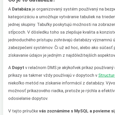
A
Databáza
je organizovaný systém používaný na bezpe
kategorizáciu a umožňuje vytváranie tabuliek na tried
jednej skupiny. Tabuľky poskytujú možnosti na zobrazen
stĺpcoch. V dôsledku toho sa zlepšuje kvalita a konzis
jednoduchého prístupu zohrávajú databázy významnú úl
zabezpečení systémov. Či už ad hoc, alebo ako súčasť 
získavanie údajov je jedným z najdôležitejších aspekto
A
Dopyt
v relačnom DMS je akýkoľvek príkaz používaný n
príkazy sa takmer vždy používajú v dopytoch v
Structu
niekoľko metód na získanie informácií z databázy. Výv
možnosť príkazového riadka, pretože je rýchla a efek
odosielanie dopytov.
V tejto príručke
vás zoznámime s MySQL a povieme si