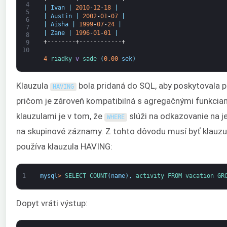
4
|
Ivan
|
2010
-
12
-
18
|
5
|
Austin
|
2002
-
01
-
07
|
6
|
Aisha
|
1999
-
07
-
24
|
7
|
Zane
|
1996
-
01
-
01
|
8
+--------+------------+
9
10
4
riadky 
v
sade
(
0.00
sek
)
Klauzula
bola pridaná do SQL, aby poskytovala 
HAVING
pričom je zároveň kompatibilná s agregačnými funkcia
klauzulami je v tom, že
slúži na odkazovanie na 
WHERE
na skupinové záznamy. Z tohto dôvodu musí byť klauzu
používa klauzula HAVING:
1
mysql
>
SELECT 
COUNT
(
name
)
,
activity 
FROM 
vacation 
GR
Dopyt vráti výstup: