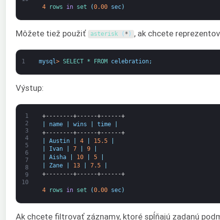
4
rows 
in
set
(
0.00
sec
)
Môžete tiež použiť
, ak chcete reprezentov
asterisk
(
*
)
1
mysql
>
SELECT *
FROM 
celebration
;
Výstup:
1
+--------+------+------+
2
|
name
|
wins
|
time
|
3
+--------+------+------+
4
|
Austin
|
4
|
15.5
|
5
|
Ivan
|
7
|
9
|
6
|
Aisha
|
10
|
5
|
7
|
Zane
|
13
|
7.5
|
8
+--------+------+------+
9
10
4
rows 
in
set
(
0.00
sec
)
Ak chcete filtrovať záznamy, ktoré spĺňajú zadanú pod