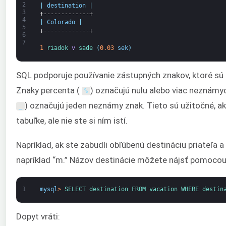
2
|
destination
|
3
+-------------+
4
|
Colorado
|
5
+-------------+
6
7
1
riadok 
v
sade
(
0.03
sek
)
SQL podporuje používanie zástupných znakov, ktoré sú
Znaky percenta (
) označujú nulu alebo viac neznámyc
%
) označujú jeden neznámy znak. Tieto sú užitočné, a
_
tabuľke, ale nie ste si ním istí.
Napríklad, ak ste zabudli obľúbenú destináciu priateľa a
napríklad “m.” Názov destinácie môžete nájsť pomocou
1
mysql
>
SELECT 
destination 
FROM 
vacation 
WHERE 
destin
Dopyt vráti: