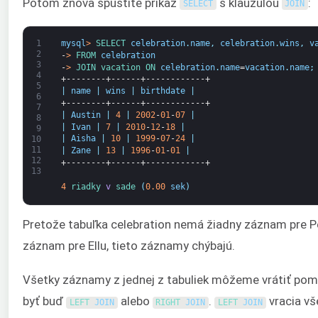
Potom znova spustite príkaz
s klauzulou
:
SELECT
JOIN
1
mysql
>
SELECT 
celebration
.
name
,
celebration
.
wins
,
v
2
-
>
FROM 
celebration
3
-
>
JOIN 
vacation 
ON 
celebration
.
name
=
vacation
.
name
;
4
+--------+------+------------+
5
|
name
|
wins
|
birthdate
|
6
+--------+------+------------+
7
|
Austin
|
4
|
2002
-
01
-
07
|
8
|
Ivan
|
7
|
2010
-
12
-
18
|
9
|
Aisha
|
10
|
1999
-
07
-
24
|
10
11
|
Zane
|
13
|
1996
-
01
-
01
|
12
+--------+------+------------+
13
4
riadky 
v
sade
(
0.00
sek
)
Pretože tabuľka celebration nemá žiadny záznam pre P
záznam pre Ellu, tieto záznamy chýbajú.
Všetky záznamy z jednej z tabuliek môžeme vrátiť pom
byť buď
alebo
.
vracia vš
LEFT 
JOIN
RIGHT 
JOIN
LEFT 
JOIN