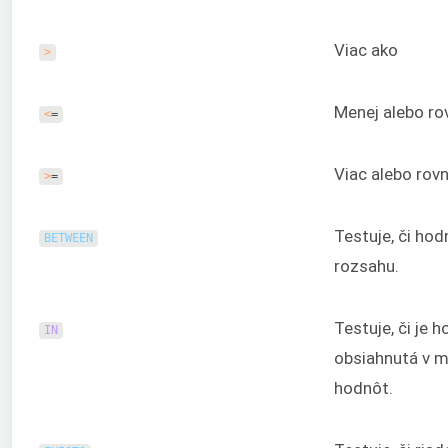
Viac ako
>
Menej alebo ro
<
=
Viac alebo rov
>
=
Testuje, či ho
BETWEEN
rozsahu.
Testuje, či je 
IN
obsiahnutá v 
hodnôt.