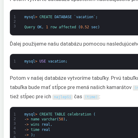
1
mysql
>
CREATE 
DATABASE
`
vacation
`
;
2
3
Query 
OK
,
1
row 
affected
(
0.52
sec
)
Ďalej použijeme našu databázu pomocou nasledujúceho
1
mysql
>
USE
vacation
;
Potom v našej databáze vytvoríme tabuľky. Prvú tabuľ
tabuľka bude mať stĺpce pre mená našich kamarátov
(
tiež stĺpec pre ich
čas
:
najlepší
(
time
)
1
mysql
>
CREATE 
TABLE 
celebration
(
2
-
>
name 
varchar
(
50
)
,
3
-
>
wins 
real
,
4
-
>
time 
real
5
-
>
)
;
6