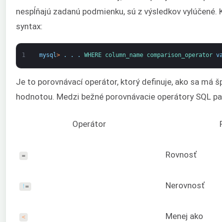
nespĺňajú zadanú podmienku, sú z výsledkov vylúčené. 
syntax:
1
mysql
>
.
.
.
WHERE 
column_name 
comparison_operator 
v
Je to porovnávací operátor, ktorý definuje, ako sa má š
hodnotou. Medzi bežné porovnávacie operátory SQL pat
Operátor
Rovnosť
=
Nerovnosť
!
=
Menej ako
<