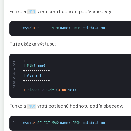
Funkcia
vráti prvú hodnotu podľa abecedy:
MIN
1
mysql
>
SELECT 
MIN
(
name
)
FROM 
celebration
;
Tu je ukážka výstupu:
1
+-----------+
2
|
MIN
(
name
)
|
3
+-----------+
4
|
Aisha
|
5
+-----------+
6
7
1
riadok 
v
sade
(
0.00
sek
)
Funkcia
vráti poslednú hodnotu podľa abecedy:
MAX
1
mysql
>
SELECT 
MAX
(
name
)
FROM 
celebration
;