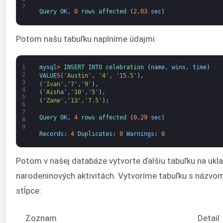
7
Query 
OK
,
0
rows 
affected
(
2.03
sec
)
Potom našu tabuľku naplníme údajmi:
1
mysql
>
INSERT 
INTO 
celebration
(
name
,
wins
,
time
)
2
VALUES
(
'Austin'
,
'4'
,
'15.5'
)
,
3
(
'Ivan'
,
'7'
,
'9'
)
,
4
(
'Aisha'
,
'10'
,
'5'
)
,
5
(
'Zane'
,
'13'
,
'7.5'
)
;
6
7
Query 
OK
,
4
rows 
affected
(
0.29
sec
)
8
9
Records
:
4
Duplicates
:
0
Warnings
:
0
Potom v našej databáze vytvorte ďalšiu tabuľku na ukla
narodeninových aktivitách. Vytvoríme tabuľku s názvo
stĺpce:
Zoznam
Detail