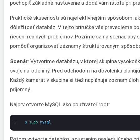
pochopiť základné nastavenie a dodá vám istotu pri prá
Praktické skúsenosti sú najefektívnejším spôsobom, ak
dôležitosť databáz. V tejto príručke vás prevedieme p
riešení reálnych problémov. Pozrime sa na scenár, aby
pomôcť organizovať záznamy štruktúrovaným spôsob
Scenár
: Vytvoríme databázu, v ktorej skupina vysokoš
svoje narodeniny. Pred odchodom na dovolenku plánujú ú
Každý kamarát v skupine si tiež naplánuje zoznam úloh a 
príjemný.
Najprv otvorte MySQL ako používateľ root:
1
$
sudo 
mysql
Potom vytvorte databázu spustením nasledujúceho prí