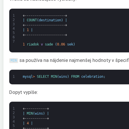
1
+--------------------+
2
|
COUNT
(
destination
)
|
3
+--------------------+
4
|
1
|
5
+--------------------+
6
7
1
riadok 
v
sade
(
0.06
sek
)
sa používa na nájdenie najmenšej hodnoty v špecif
MIN
1
mysql
>
SELECT 
MIN
(
wins
)
FROM 
celebration
;
Dopyt vypíše:
1
+-----------+
2
|
MIN
(
wins
)
|
3
+-----------+
4
|
4
|
5
+-----------+