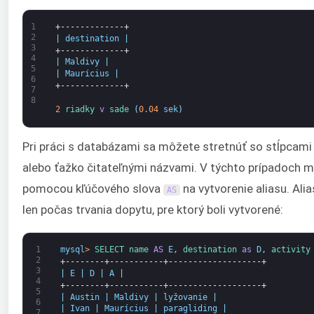
1
+-------------+
2
|
destination
|
3
+-------------+
4
|
Maldivy
|
5
|
Maurícius
|
6
+-------------+
7
8
2
riadky 
v
sade
(
0.04
sek
)
Pri práci s databázami sa môžete stretnúť so stĺpcami 
alebo ťažko čitateľnými názvami. V týchto prípadoch m
pomocou kľúčového slova
na vytvorenie aliasu. Al
AS
len počas trvania dopytu, pre ktorý boli vytvorené:
1
mysql
>
SELECT 
name 
AS
E
,
destination 
as
D
,
activity
2
+--------+-----------+-------------------+
3
|
E
|
D
|
A
|
4
+--------+-----------+-------------------+
5
|
Austin
|
Maldivy
|
lyžovanie
|
6
|
Ivan
|
Maurícius
|
paragliding
|
7