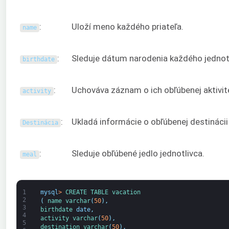
:
Uloží meno každého priateľa.
name
:
Sleduje dátum narodenia každého jednotl
birthdate
:
Uchováva záznam o ich obľúbenej aktivit
activity
:
Ukladá informácie o obľúbenej destinácii
Destinácia
:
Sleduje obľúbené jedlo jednotlivca.
meal
1
mysql
>
CREATE 
TABLE 
vacation
2
(
name 
varchar
(
50
)
,
3
birthdate 
date
,
4
activity 
varchar
(
50
)
,
5
destination 
varchar
(
50
)
,