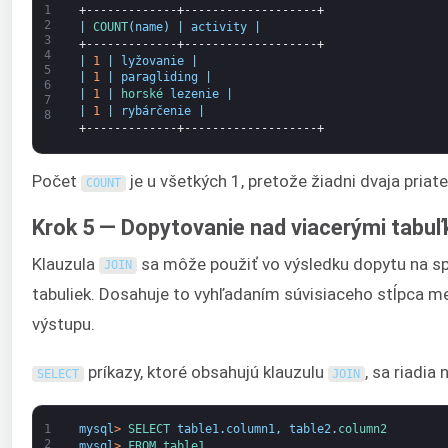
1
+-------------+-------------------+
2
|
COUNT
(
name
)
|
activity
|
3
+-------------+-------------------+
4
|
1
|
lyžovanie
|
5
|
1
|
paragliding
|
6
|
1
|
horské 
lezenie
|
7
|
1
|
rybárčenie
|
8
+-------------+-------------------+
Počet
je u všetkých 1, pretože žiadni dvaja priate
COUNT
Krok 5 — Dopytovanie nad viacerými tabu
Klauzula
sa môže použiť vo výsledku dopytu na sp
JOIN
tabuliek. Dosahuje to vyhľadaním súvisiaceho stĺpca m
výstupu.
príkazy, ktoré obsahujú klauzulu
, sa riadia
SELECT
JOIN
1
mysql
>
SELECT 
table1
.
column1
,
table2
.
column2
2
mysql
>
FROM 
table1