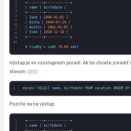
1
+--------+------------+
2
|
name
|
birthdate
|
3
+--------+------------+
4
|
Zane
|
1996
-
01
-
01
|
5
|
Aisha
|
1999
-
07
-
24
|
6
|
Austin
|
2002
-
01
-
07
|
7
|
Ivan
|
2010
-
12
-
18
|
8
+--------+------------+
9
10
4
riadky 
v
sade
(
0.04
sek
)
Výstup je vo vzostupnom poradí. Ak ho chcete zoradiť
slovom
:
DESC
1
mysql
>
SELECT 
name
,
birthdate 
FROM 
vacation 
ORDER 
BY
Pozrite sa na výstup:
1
+--------+------------+
2
|
name
|
birthdate
|
3
+--------+------------+