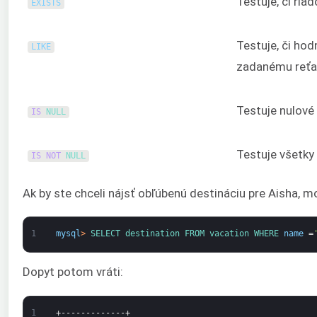
Testuje, či riad
EXISTS
Testuje, či ho
LIKE
zadanému reť
Testuje nulové
IS
NULL
Testuje všetk
IS
NOT
NULL
Ak by ste chceli nájsť obľúbenú destináciu pre Aisha, mo
1
mysql
>
SELECT 
destination 
FROM 
vacation 
WHERE 
name
=
Dopyt potom vráti:
1
+-------------+