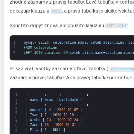
zhodné záznamy z pravej tabuľky. Ľavá tabuľka v kontext
odkazuje klauzula
, a pravá tabuľka je akákoľvek 
FROM
Spustite dopyt znova, ale použite klauzulu
:
LEFT 
JOIN
1
mysql
>
SELECT 
celebration
.
name
,
celebration
.
wins
,
va
2
FROM 
celebration
3
LEFT 
JOIN 
vacation 
ON 
celebration
.
name
=
vacation
.
name
Príkaz vráti všetky záznamy z ľavej tabuľky (
celebration
záznam v pravej tabuľke. Ak v pravej tabuľke neexistuj
1
+--------+------+------------+
2
|
name
|
wins
|
birthdate
|
3
+--------+------+------------+
4
|
Austin
|
4
|
2002
-
01
-
07
|
5
|
Ivan
|
7
|
2010
-
12
-
18
|
6
|
Aisha
|
10
|
1999
-
07
-
24
|
7
|
Zane
|
13
|
1996
-
01
-
01
|
8
|
Ella
|
1
|
NULL
|
9