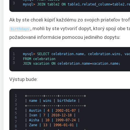
3
mysql
>
JOIN 
table2 
ON 
table1
.
related_column
=
table2
.
r
Ak by ste chceli kúpiť každému zo svojich priateľov trof
, mohli by ste vytvoriť dopyt, ktorý spojí obe
birthdays
požadované informácie pomocou jediného dopytu:
1
mysql
>
SELECT 
celebration
.
name
,
celebration
.
wins
,
va
2
FROM 
celebration
3
JOIN 
vacation 
ON 
celebration
.
name
=
vacation
.
name
;
Výstup bude:
1
+--------+------+------------+
2
|
name
|
wins
|
birthdate
|
3
+--------+------+------------+
4
|
Austin
|
4
|
2002
-
01
-
07
|
5
|
Ivan
|
7
|
2010
-
12
-
18
|
6
|
Aisha
|
10
|
1999
-
07
-
24
|
7
|
Zane
|
13
|
1996
-
01
-
01
|
8
+--------+------+------------+