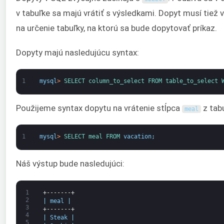
v tabuľke sa majú vrátiť s výsledkami. Dopyt musí tiež
na určenie tabuľky, na ktorú sa bude dopytovať príkaz.
Dopyty majú nasledujúcu syntax:
1
mysql
>
SELECT 
column_to_select 
FROM 
table_to_select 
Použijeme syntax dopytu na vrátenie stĺpca
z tab
meal
1
mysql
>
SELECT 
meal 
FROM 
vacation
;
Náš výstup bude nasledujúci:
1
+-------+
2
|
meal
|
3
+-------+
4
|
Steak
|
5