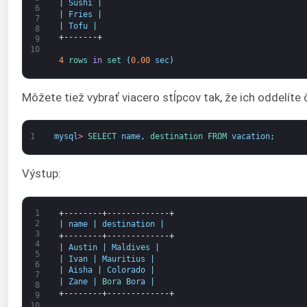
|
Sushi
|
6
|
Fries
|
7
|
Tofu
|
8
+-------+
9
10
4
rows 
in
set
(
0.00
sec
)
Môžete tiež vybrať viacero stĺpcov tak, že ich oddelíte 
1
mysql
>
SELECT 
name
,
destination 
FROM 
vacation
;
Výstup:
1
+--------+-------------+
2
|
name
|
destination
|
3
+--------+-------------+
4
|
Austin
|
Maldives
|
5
|
Ivan
|
Mauritius
|
6
|
Aisha
|
Colorado
|
7
|
Zane
|
Bora 
Bora
|
8
+--------+-------------+
9
10