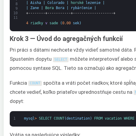
|
Aisha
|
Colorado
|
horské 
lezenie
|
8
|
Zane
|
Bora 
Bora
|
rybárčenie
|
9
+--------+-----------+-------------------+
10
11
4
riadky 
v
sade
(
0.00
sek
)
Krok 3 — Úvod do agregačných funkcií
Pri práci s dátami nechcete vždy vidieť samotné dáta. 
Spustením dopytu
môžete interpretovať alebo 
SELECT
pomocou syntaxe SQL. Tieto sa označujú ako agregačn
Funkcia
spočíta a vráti počet riadkov, ktoré spĺňaj
COUNT
chcete vedieť, koľko priateľov uprednostňuje cestu na
dopyt:
1
mysql
>
SELECT 
COUNT
(
destination
)
FROM 
vacation 
WHERE
Vrátia sa nasledujúce výsledky: