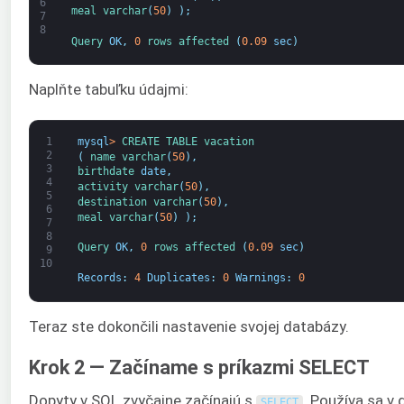
6
meal 
varchar
(
50
)
)
;
7
8
Query 
OK
,
0
rows 
affected
(
0.09
sec
)
Naplňte tabuľku údajmi:
1
mysql
>
CREATE 
TABLE 
vacation
2
(
name 
varchar
(
50
)
,
3
birthdate 
date
,
4
activity 
varchar
(
50
)
,
5
destination 
varchar
(
50
)
,
6
meal 
varchar
(
50
)
)
;
7
8
Query 
OK
,
0
rows 
affected
(
0.09
sec
)
9
10
Records
:
4
Duplicates
:
0
Warnings
:
0
Teraz ste dokončili nastavenie svojej databázy.
Krok 2 — Začíname s príkazmi SELECT
Dopyty v SQL zvyčajne začínajú s
. Používa sa v 
SELECT