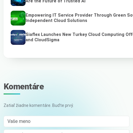
Are the Future of Trusted AI
Empowering IT Service Provider Through Green So
Independent Cloud Solutions
Siaflex Launches New Turkey Cloud Computing Off
and CloudSigma
Komentáre
Zatiaľ žiadne komentáre. Buďte prvý.
Vaše meno
E-mail (nebude zverejnený)