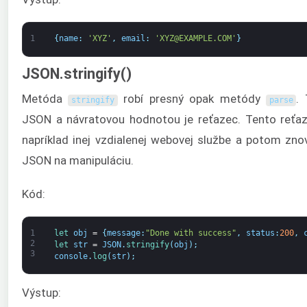
1
{
name
:
'XYZ'
,
email
:
'XYZ@EXAMPLE.COM'
}
JSON.stringify()
Metóda
robí presný opak metódy
.
stringify
parse
JSON a návratovou hodnotou je reťazec. Tento reť
napríklad inej vzdialenej webovej službe a potom zno
JSON na manipuláciu.
Kód:
1
let 
obj
=
{
message
:
"Done with success"
,
status
:
200
,
2
let 
str
=
JSON
.
stringify
(
obj
)
;
3
console
.
log
(
str
)
;
Výstup: