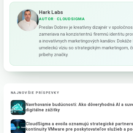
Hark Labs
AUTOR
· CLOUDSIGMA
Preslav Dobrev je kreatívny dizajnér v spoločno
zameriava na konzistentnú firemnú identitu pr
a inovatívnych marketingových kanálov. Dokáže b
umeleckú víziu so strategickým marketingom, č
príbehy značky.
NAJNOVŠIE PRÍSPEVKY
Navrhovanie budúcnosti: Ako dôveryhodná AI a suv
digitálne zážitky
CloudSigma a evoila oznamujú strategické partner
kontinuity VMware pre poskytovateľov služieb a po