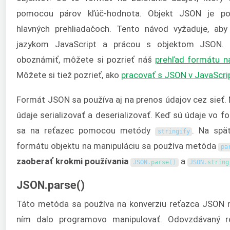
pomocou párov kľúč-hodnota. Objekt JSON je po
hlavných prehliadačoch. Tento návod vyžaduje, ab
jazykom JavaScript a prácou s objektom JSON.
oboznámiť, môžete si pozrieť náš
prehľad formátu n
Môžete si tiež pozrieť, ako
pracovať s JSON v JavaScri
Formát JSON sa používa aj na prenos údajov cez sieť. 
údaje serializovať a deserializovať. Keď sú údaje vo 
sa na reťazec pomocou metódy
. Na spä
stringify
formátu objektu na manipuláciu sa používa metóda
pa
zaoberať krokmi používania
a
JSON
.
parse
(
)
JSON
.
string
JSON.parse()
Táto metóda sa používa na konverziu reťazca JSON n
ním dalo programovo manipulovať. Odovzdávaný r