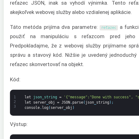
reťazec JSON, inak sa vyhodí výnimka. Tento reťa
akejkoľvek webovej služby alebo vzdialenej aplikácie.
Táto metóda prijíma dva parametre:
a funkc
reťazec
použiť na manipuláciu s reťazcom pred jeho k
Predpokladajme, že z webovej služby prijímame správ
správu a stavový kód. Nižšie je uvedený jednoduchý
reťazec skonvertovať na objekt.
Kód:
1
let
json_string
=
'{"message":"Done with success", "
2
let
server
_
obj
=
JSON
.
parse
(
json
_
string
)
;
3
console
.
log
(
server
_
obj
)
Výstup: