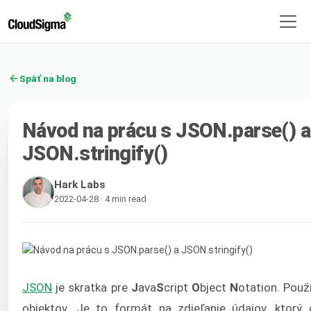
Späť na blog
Návod na prácu s JSON.parse() a
JSON.stringify()
Hark Labs
2022-04-28 · 4 min read
JSON
je skratka pre
J
ava
S
cript
O
bject
N
otation. Použ
objektov. Je to formát na zdieľanie údajov, ktorý 