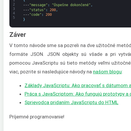
1
{
2
---
"message"
:
"Úspešne dokončené"
,
3
---
"status"
:
200
,
4
---
"code"
:
200
5
}
Záver
V tomto návode sme sa pozreli na dve užitočné metó
formáte JSON. JSON objekty sú všade a pri vytvár
pomocou JavaScriptu sú tieto metódy veľmi užitočné
viac, pozrite si nasledujúce návody na
našom blogu
:
Základy JavaScriptu: Ako pracovať s dátumom
Práca s JavaScriptom: Ako fungujú prototypy a
Sprievodca pridaním JavaScriptu do HTML
Príjemné programovanie!