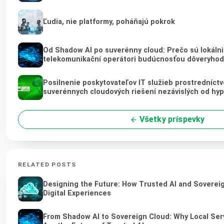
Ľudia, nie platformy, poháňajú pokrok
Od Shadow AI po suverénny cloud: Prečo sú lokálni 
telekomunikační operátori budúcnosťou dôveryhod
Posilnenie poskytovateľov IT služieb prostredníct
suverénnych cloudových riešení nezávislých od hy
Všetky príspevky
RELATED POSTS
Designing the Future: How Trusted AI and Soverei
Digital Experiences
From Shadow AI to Sovereign Cloud: Why Local Ser