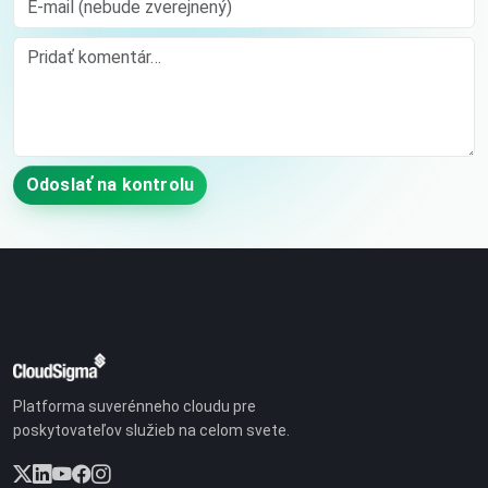
Comment
Odoslať na kontrolu
Platforma suverénneho cloudu pre
poskytovateľov služieb na celom svete.