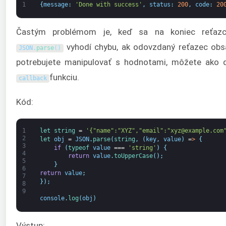
1
{
message
:
'Done with success'
,
status
:
200
,
code
:
20
Častým problémom je, keď sa na koniec reťazca 
vyhodí chybu, ak odovzdaný reťazec obsa
JSON
.
parse
(
)
potrebujete manipulovať s hodnotami, môžete ako 
funkciu.
callback
Kód:
1
let 
string
=
'{"name":"XYZ","email":"xyz@example.com
2
let 
obj
=
JSON
.
parse
(
string
,
(
key
,
value
)
=
>
{
3
if
(
typeof 
value
===
'string'
)
{
4
return
value
.
toUpperCase
(
)
;
5
}
6
return
value
;
7
}
)
;
8
9
console
.
log
(
obj
)
Výstup: