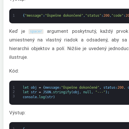
1
{
"message"
:
"Úspešne dokončené"
,
"status"
:
200
,
"code"
:
2
Keď je
argument poskytnutý, každý prvok
spacer
umiestnený na vlastný riadok a odsadený, aby sa 
hierarchii objektov a polí. Nižšie je uvedený jednodu
ilustruje.
Kód:
1
let 
obj
=
{
message
:
"Úspešne dokončené"
,
status
:
200
,
2
let 
str
=
JSON
.
stringify
(
obj
,
null
,
"---"
)
;
3
console
.
log
(
str
)
Výstup: