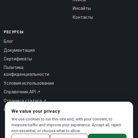
Инсайты
Контакты
РЕСУРСЫ
Блог
Документация
Сертификаты
Политика
конфиденциальности
Условия использования
Справочник API ↗
Страница статуса ↗
Интеллект как услуга ↗
We value your privacy
We use cookies to run this site and, with your consent, to
measure traffic and improve your experience. Accept all, reject
non-essential, or choose what to allow.