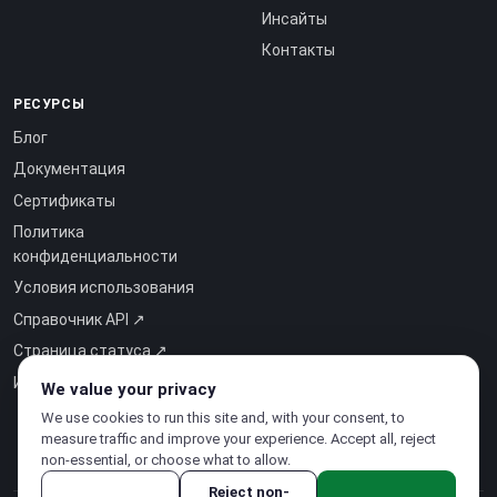
Инсайты
Контакты
РЕСУРСЫ
Блог
Документация
Сертификаты
Политика
конфиденциальности
Условия использования
Справочник API ↗
Страница статуса ↗
Интеллект как услуга ↗
We value your privacy
We use cookies to run this site and, with your consent, to
measure traffic and improve your experience. Accept all, reject
non-essential, or choose what to allow.
Reject non-