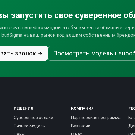
вы запустить свое суверенное об
житесь с нашей командой, чтобы вывести облачные сер
loudSigma на ваш рынок под вашим собственным брендо
вать звонок
Посмотреть модель ценоо
РЕШЕНИЯ
КОМПАНИЯ
РЕ
Суверенное облако
Партнерская программа
Бл
Бизнес-модель
Вакансии
До
Цены
О нас
Се