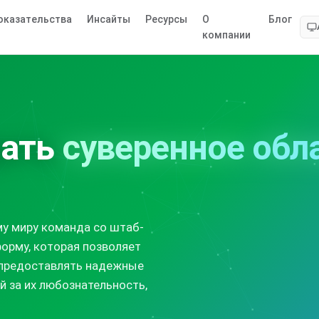
оказательства
Инсайты
Ресурсы
О
Блог
компании
дать
суверенное обл
му миру команда со штаб-
орму, которая позволяет
 предоставлять надежные
й за их любознательность,