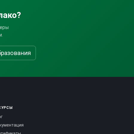
лако?
веры
м.
бразования
СУРСЫ
ог
кументация
ртификаты