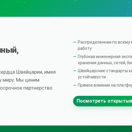
Распределенная по всему 
нный,
работу
Глубокая инженерная экспе
хранения данных, сетей, би
Швейцарские стандарты ка
 сердца Швейцарии, имея
устойчивости
у миру. Мы ценим
Прямое влияние на платфо
госрочное партнерство
Посмотреть открытые