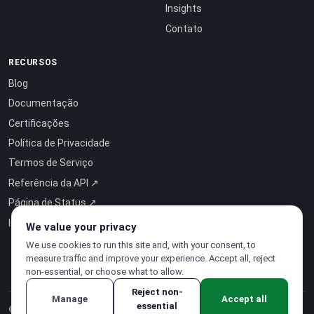
Insights
Contato
RECURSOS
Blog
Documentação
Certificações
Política de Privacidade
Termos de Serviço
Referência da API ↗
Página de Status ↗
Inteligência como Serviço ↗
We value your privacy
We use cookies to run this site and, with your consent, to
measure traffic and improve your experience. Accept all, reject
non-essential, or choose what to allow.
Reject non-
Manage
Accept all
essential
© 2026 CloudSigma Holding AG.
Todos os direitos reservados
.