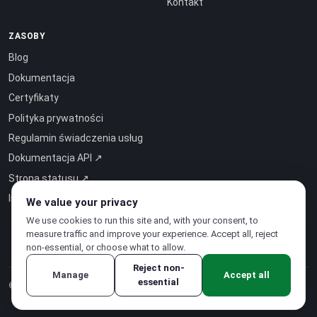
Kontakt
ZASOBY
Blog
Dokumentacja
Certyfikaty
Polityka prywatności
Regulamin świadczenia usług
Dokumentacja API ↗
Strona statusu ↗
Inteligencja jako usługa ↗
We value your privacy
We use cookies to run this site and, with your consent, to
measure traffic and improve your experience. Accept all, reject
non-essential, or choose what to allow.
Reject non-
Manage
Accept all
essential
© 2026 CloudSigma Holding AG.
Wszelkie prawa zastrzeżone
.